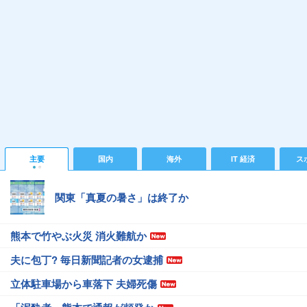
主要
国内
海外
IT 経済
ス
関東「真夏の暑さ」は終了か
熊本で竹やぶ火災 消火難航か
夫に包丁? 毎日新聞記者の女逮捕
立体駐車場から車落下 夫婦死傷