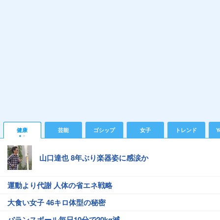
健康
芸能
ゴシップ
女子
トレンド
Y
山口達也 8年ぶり楽器姿に感涙か
運動より代謝 人体の省エネ戦略
大食い女子 46キロ体型の秘密
バランスボール毎日10分で20kg減