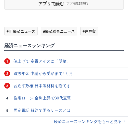
アプリで読む
（アプリ限定記事）
#IT 経済ニュース
#経済総合ニュース
#井戸実
経済ニュースランキング
値上げで 定番アイスに「明暗」
1
遺族年金 申請から受給まで4カ月
2
習近平政権 日本製材料を断てず
3
住宅ローン 金利上昇で30代直撃
4
固定電話 解約で困るケースとは
5
経済ニュースランキングをもっと見る