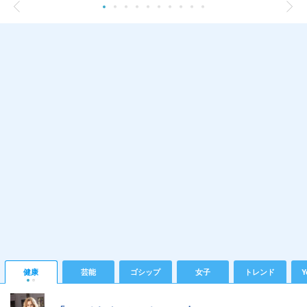
健康
芸能
ゴシップ
女子
トレンド
Y