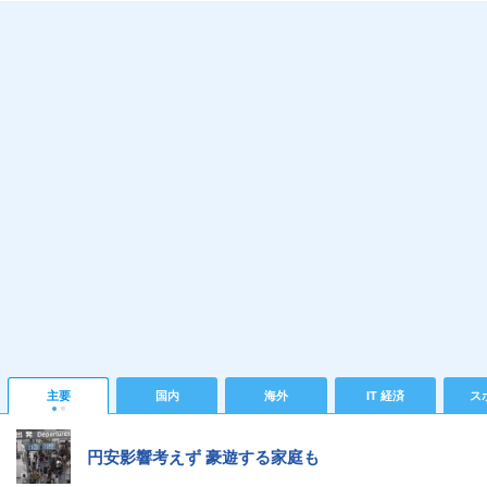
主要
国内
海外
IT 経済
ス
円安影響考えず 豪遊する家庭も