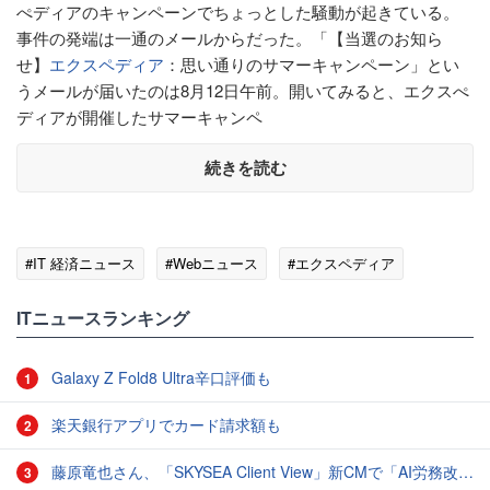
ぺディアのキャンペーンでちょっとした騒動が起きている。
事件の発端は一通のメールからだった。「【当選のお知ら
せ】
エクスペディア
：思い通りのサマーキャンペーン」とい
うメールが届いたのは8月12日午前。開いてみると、エクスぺ
ディアが開催したサマーキャンペ
続きを読む
#IT 経済ニュース
#Webニュース
#エクスペディア
ITニュースランキング
Galaxy Z Fold8 Ultra辛口評価も
1
楽天銀行アプリでカード請求額も
2
藤原竜也さん、「SKYSEA Client View」新CMで「AI労務改善」をアピール 働き方をAIが分析したら「すぐに休んで」と言われる？
3