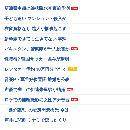
新潟県中越に線状降水帯直前予測
子ども追い マンションへ侵入か
在留資格なし 越人が惨事起こす
新幹線できても生きてない 辛辣
パキスタン、警察隊が千人殺害か
性接待? 韓国サッカー協会が釈明
レンタカー予約 10万円分当たる
音楽P・蔦谷好位置氏 離婚を公表
声優で雀士の伊達朱里紗が結婚
ロケでの無断撮影に女性アナ苦言
「要介護5」の志茂田景樹氏 今は
河井に悲劇 ミナミでぼったくり