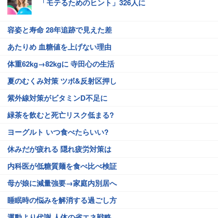
「モテるためのヒント」326人に
容姿と寿命 28年追跡で見えた差
あたりめ 血糖値を上げない理由
体重62kg→82kgに 寺田心の生活
夏のむくみ対策 ツボ&反射区押し
紫外線対策がビタミンD不足に
緑茶を飲むと死亡リスク低まる?
ヨーグルト いつ食べたらいい?
休みだが疲れる 隠れ疲労対策は
内科医が低糖質麺を食べ比べ検証
母が娘に減量強要→家庭内別居へ
睡眠時の悩みを解消する過ごし方
運動より代謝 人体の省エネ戦略