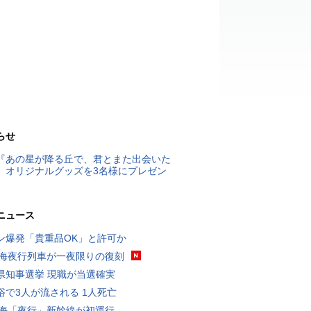
らせ
『あの星が降る丘で、君とまた出会いた
』オリジナルグッズを3名様にプレゼン
ニュース
ン爆発「貴重品OK」と許可か
東海夜行列車が一夜限りの復刻
県知事選挙 現職が当選確実
浴で3人が流される 1人死亡
東海「夜行」新幹線が初運行