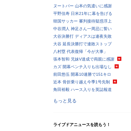
ヌートバー 山本の気遣いに感謝
平野佳寿 日米21年に幕を告げる
韓国サッカー 審判接待疑惑浮上
中谷潤人 神足さん一周忌に誓い
大谷決勝打 ディアスは連夜失敗
大谷 延長決勝打で連敗ストップ
八村塁 代表復帰「今が大事」
張本智和 兄妹V達成で両親に感謝
カズ 開幕ベンチ入りも出場なし
前田悠伍 開幕10連勝で151キロ
近本 骨折乗り越え今季1号先制
角田裕毅 ハース入りを英誌報道
もっと見る
ライブドアニュースを読もう！