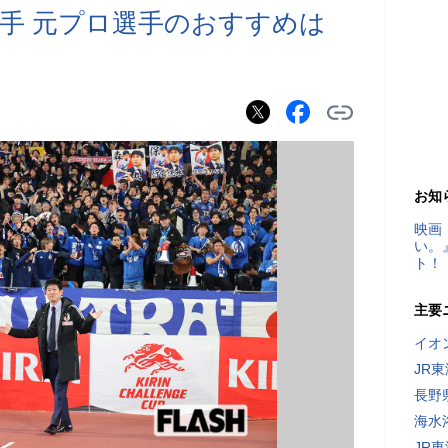
手 元プロ選手のおすすめは
」
お知
映画
い。
ト！
主要
イオ
JR
長野
海水
JR