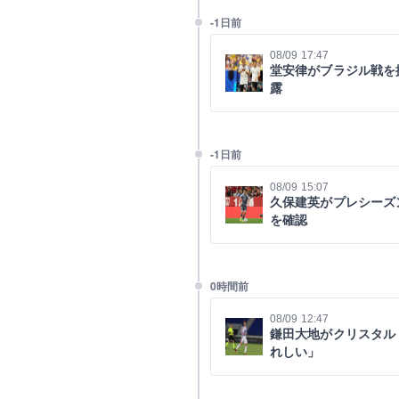
-1日前
08/09 17:47
堂安律がブラジル戦を
露
-1日前
08/09 15:07
久保建英がプレシーズ
を確認
0時間前
08/09 12:47
鎌田大地がクリスタル
れしい」