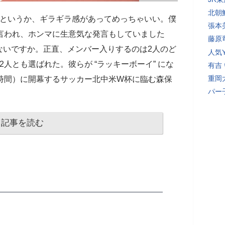
北朝
るというか、ギラギラ感があってめっちゃいい。僕
張本
どと言われ、ホンマに生意気な発言もしていました
藤原
ないですか。正直、メンバー入りするのは2人のど
人気Y
人とも選ばれた。彼らが “ラッキーボーイ” にな
有吉
重岡
時間）に開幕するサッカー北中米W杯に臨む森保
パー
記事を読む