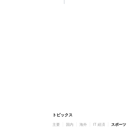
トピックス
主要
国内
海外
IT 経済
スポーツ