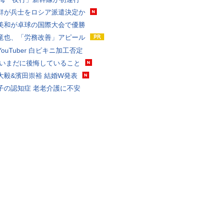
鮮が兵士をロシア派遣決定か
美和が卓球の国際大会で優勝
竜也、「労務改善」アピール
ouTuber 白ビキニ加工否定
 いまだに後悔していること
大毅&濱田崇裕 結婚W発表
子の認知症 老老介護に不安