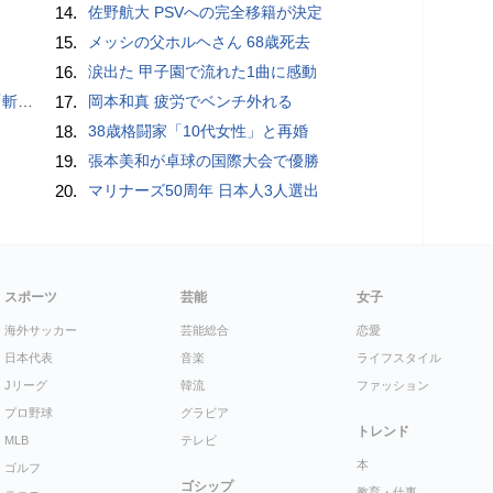
14.
佐野航大 PSVへの完全移籍が決定
15.
メッシの父ホルヘさん 68歳死去
16.
涙出た 甲子園で流れた1曲に感動
いるよう」
17.
岡本和真 疲労でベンチ外れる
18.
38歳格闘家「10代女性」と再婚
19.
張本美和が卓球の国際大会で優勝
20.
マリナーズ50周年 日本人3人選出
スポーツ
芸能
女子
海外サッカー
芸能総合
恋愛
日本代表
音楽
ライフスタイル
Jリーグ
韓流
ファッション
プロ野球
グラビア
トレンド
MLB
テレビ
本
ゴルフ
ゴシップ
教育・仕事