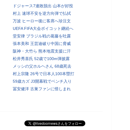
ドジャース7連敗脱出 山本が好投
村上 速球不安を逆方向弾で払拭
万波 ヒーロー後に客席へ珍注文
UEFA FIFA大会ボイコット継続へ
堂安律 ブラジル戦の葛藤を吐露
張本美和 王芸迪破り中国に脅威
阪神・大竹ら 熊本地震支援に汗
松井秀喜氏 52歳で100m弾披露
メッシの父ホルヘさん 68歳死去
村上宗隆 26号で日本人100本塁打
59歳カズ J3開幕戦でベンチ入り
冨安健洋 古巣ファンに惜しまれ