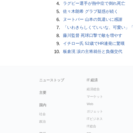
4.
ラグビー選手が熱中症で倒れ死亡
5.
佐々木朗希 グラブ疑惑が続く
6.
ヌートバー 山本の気遣いに感謝
7.
「いわきらしくていいな、可愛い」「斬新」初出場初勝利の東日本国際大昌平、アルプス彩ったフラダンス部の応援に反響 部員は感無量「夢を見て
8.
藤川監督 死球口撃で敵を増やす
9.
イチロー氏 52歳でHR連発に驚嘆
10.
板倉滉 涙の主将就任と負傷交代
ニューストップ
IT 経済
経済総合
主要
マーケット
Web
国内
ガジェット
社会
ITビジネス
政治
IT総合