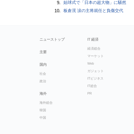
9.
始球式で「日本の超大物」に騒然
10.
板倉滉 涙の主将就任と負傷交代
ニューストップ
IT 経済
経済総合
主要
マーケット
Web
国内
ガジェット
社会
ITビジネス
政治
IT総合
海外
PR
海外総合
韓国
中国