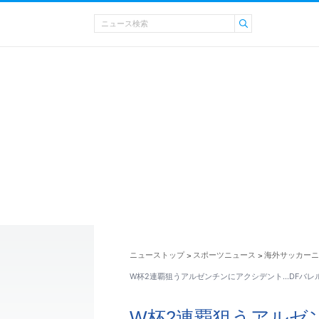
ニューストップ
スポーツニュース
海外サッカーニ
>
>
W杯2連覇狙うアルゼンチンにアクシデント…DFバレ
W杯2連覇狙うアルゼ