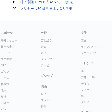
19.
村上宗隆 HR/FB「32.5%」で独走
20.
マリナーズ50周年 日本人3人選出
スポーツ
芸能
女子
海外サッカー
芸能総合
恋愛
日本代表
音楽
ライフスタイル
Jリーグ
韓流
ファッション
プロ野球
グラビア
トレンド
MLB
テレビ
本
ゴルフ
ゴシップ
教育・仕事
テニス
からだ
格闘技
映画
マネー
競馬
レビュー
車
相撲
プレゼント
グルメ
バスケ
特集
バレー