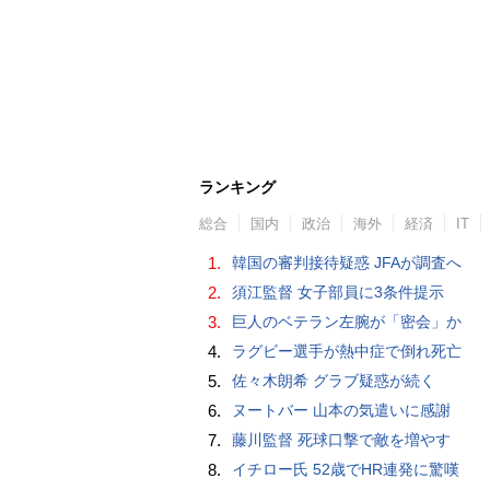
ランキング
総合
国内
政治
海外
経済
IT
1.
韓国の審判接待疑惑 JFAが調査へ
2.
須江監督 女子部員に3条件提示
3.
巨人のベテラン左腕が「密会」か
4.
ラグビー選手が熱中症で倒れ死亡
5.
佐々木朗希 グラブ疑惑が続く
6.
ヌートバー 山本の気遣いに感謝
7.
藤川監督 死球口撃で敵を増やす
8.
イチロー氏 52歳でHR連発に驚嘆