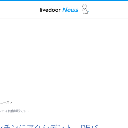
ュース
>
ルディ負傷離脱でト…
ンチンにアクシデント…DFバ