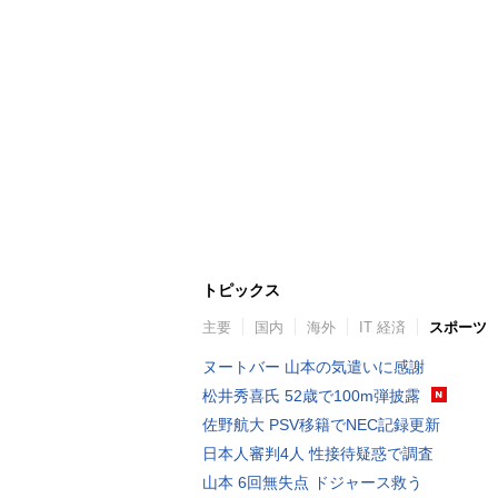
トピックス
主要
国内
海外
IT 経済
スポーツ
ヌートバー 山本の気遣いに感謝
松井秀喜氏 52歳で100m弾披露
佐野航大 PSV移籍でNEC記録更新
日本人審判4人 性接待疑惑で調査
山本 6回無失点 ドジャース救う