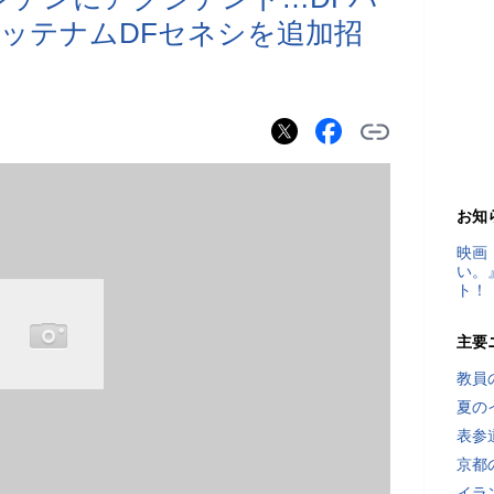
ッテナムDFセネシを追加招
お知
映画
い。
ト！
主要
教員
夏の
表参
京都
イラ