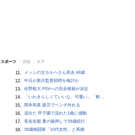
スポーツ
芸能
女子
11.
メッシの父ホルヘさん死去 68歳
12.
中日が新庄監督招聘を検討か
13.
佐野航大 PSVへの完全移籍が決定
14.
「いわきらしくていいな、可愛い」「斬新」初出場初勝利の東日本国際大昌平、アルプス彩ったフラダンス部の応援に反響 部員は感無量「夢を見ているよう」
15.
岡本和真 疲労でベンチ外れる
16.
涙出た 甲子園で流れた1曲に感動
17.
長友佑都 妻の後押しで39歳続行
18.
38歳格闘家「10代女性」と再婚