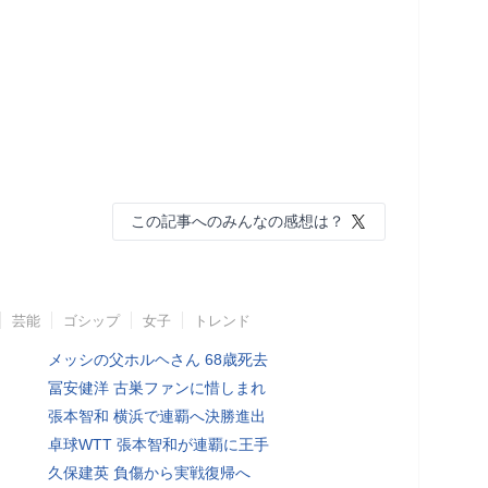
この記事へのみんなの感想は？
芸能
ゴシップ
女子
トレンド
メッシの父ホルヘさん 68歳死去
冨安健洋 古巣ファンに惜しまれ
張本智和 横浜で連覇へ決勝進出
卓球WTT 張本智和が連覇に王手
久保建英 負傷から実戦復帰へ