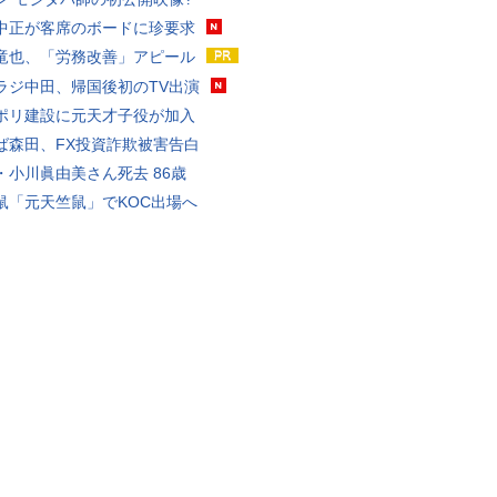
中正が客席のボードに珍要求
竜也、「労務改善」アピール
ラジ中田、帰国後初のTV出演
ポリ建設に元天才子役が加入
ば森田、FX投資詐欺被害告白
・小川眞由美さん死去 86歳
鼠「元天竺鼠」でKOC出場へ