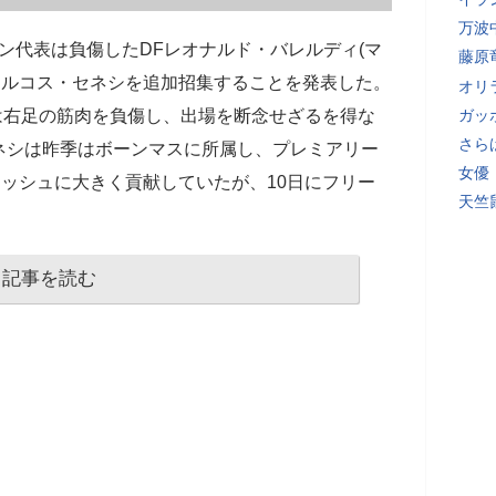
万波
ン代表は負傷したDFレオナルド・バレルディ(マ
藤原
マルコス・セネシを追加招集することを発表した。
オリ
は右足の筋肉を負傷し、出場を断念せざるを得な
ガッ
さら
ネシは昨季はボーンマスに所属し、プレミアリー
女優
ニッシュに大きく貢献していたが、10日にフリー
天竺
記事を読む