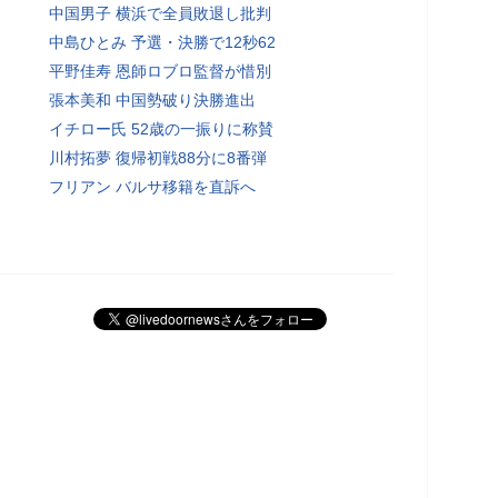
中国男子 横浜で全員敗退し批判
中島ひとみ 予選・決勝で12秒62
平野佳寿 恩師ロブロ監督が惜別
張本美和 中国勢破り決勝進出
イチロー氏 52歳の一振りに称賛
川村拓夢 復帰初戦88分に8番弾
フリアン バルサ移籍を直訴へ