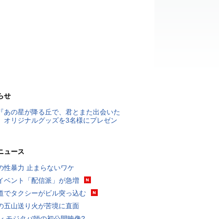
らせ
『あの星が降る丘で、君とまた出会いた
』オリジナルグッズを3名様にプレゼン
ニュース
の性暴力 止まらないワケ
イベント「配信派」が急増
道でタクシーがビル突っ込む
の五山送り火が苦境に直面
ン モジタバ師の初公開映像?