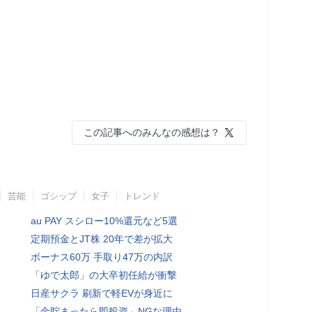
この記事へのみんなの感想は？
芸能
ゴシップ
女子
トレンド
au PAY スシロー10%還元など5選
定期預金とJT株 20年で差が拡大
ボーナス60万 手取り47万の内訳
「ゆで太郎」の大卒初任給が衝撃
日産サクラ 刷新で軽EVが身近に
「金貯まったら即投資」NGな理由