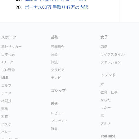
20.
ボーナス60万 手取り47万の内訳
スポーツ
芸能
女子
海外サッカー
芸能総合
恋愛
日本代表
音楽
ライフスタイル
Jリーグ
韓流
ファッション
プロ野球
グラビア
トレンド
MLB
テレビ
本
ゴルフ
ゴシップ
教育・仕事
テニス
からだ
格闘技
映画
マネー
競馬
レビュー
車
相撲
プレゼント
グルメ
バスケ
特集
バレー
YouTube