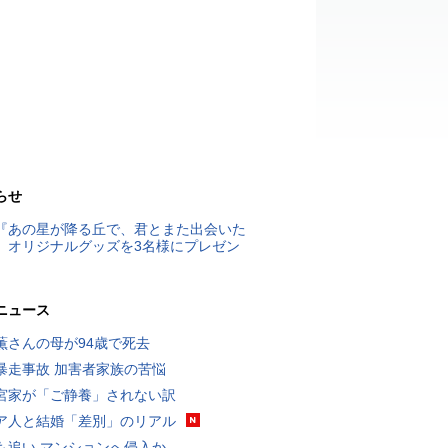
らせ
『あの星が降る丘で、君とまた出会いた
』オリジナルグッズを3名様にプレゼン
ニュース
薫さんの母が94歳で死去
暴走事故 加害者家族の苦悩
宮家が「ご静養」されない訳
ア人と結婚「差別」のリアル
も追い マンションへ侵入か