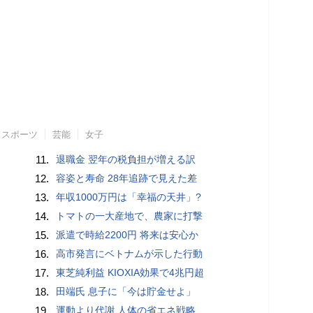
スポーツ
芸能
女子
11.
退職金 翌年の税負担が増える訳
12.
容姿と寿命 28年追跡で見えた差
13.
年収1000万円は「幸福の天井」?
14.
トマトの一大産地で、農家に打撃
15.
派遣で時給2200円 将来は安心か
16.
高市発言にベトナムが示した行動
17.
東芝純利益 KIOXIA効果で4兆円超
18.
田端氏 息子に「今は貯金せよ」
19.
運動より代謝 人体の省エネ戦略