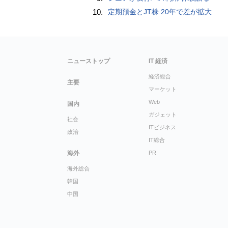
10.
定期預金とJT株 20年で差が拡大
ニューストップ
IT 経済
経済総合
主要
マーケット
Web
国内
ガジェット
社会
ITビジネス
政治
IT総合
海外
PR
海外総合
韓国
中国