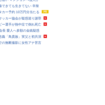
線できても生きてない 辛辣
タカー予約 10万円分当たる
サッカー協会が疑惑巡り謝罪
ビー選手が熱中症で倒れ死亡
FA会長 愛人へ多額の金銭疑惑
忠義「鳥貴族」実父と初共演
での無断撮影に女性アナ苦言