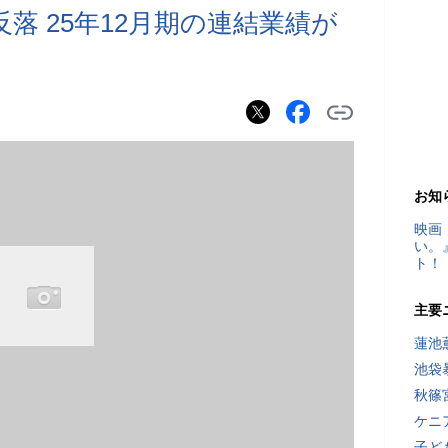
落 25年12月期の連結業績が
お知
映画
い。
ト！
主要
蓮池
池袋
秋篠
ケニ
子ど