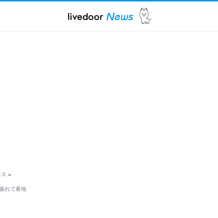
ース
>
下振れて着地