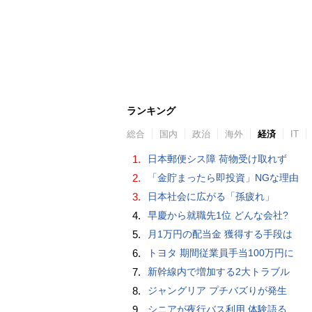
ランキング
総合
国内
政治
海外
経済
IT
1.
日本郵便シス障 荷物受け取れず
2.
「金貯まったら即投資」NGな理由
3.
日本社会に広がる「孫疲れ」
4.
早慶から就職先1位 どんな会社?
5.
月1万円の配当金 獲得する手段は
6.
トヨタ 期間従業員手当100万円に
7.
新幹線内で増加する2大トラブル
8.
ジャングリア プチバズりが発生
9.
シニアが夜行バス利用 体験語る