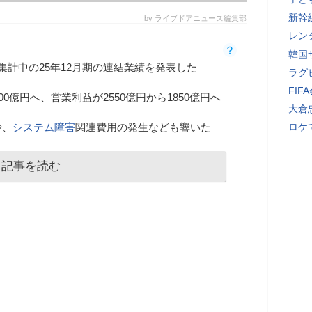
新幹
by ライブドアニュース編集部
レン
韓国
集計中の25年12月期の連結業績を発表した
ラグ
FI
0億円へ、営業利益が2550億円から1850億円へ
大倉
や、
システム障害
関連費用の発生なども響いた
ロケ
記事を読む