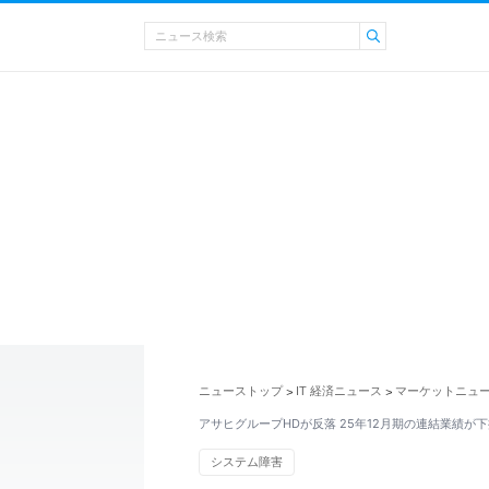
ニューストップ
IT 経済ニュース
マーケットニュ
>
>
アサヒグループHDが反落 25年12月期の連結業績が
システム障害