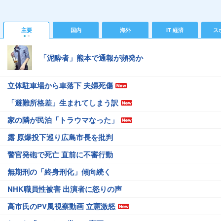
主要
国内
海外
IT 経済
ス
「泥酔者」熊本で通報が頻発か
立体駐車場から車落下 夫婦死傷
「避難所格差」生まれてしまう訳
家の隣が民泊「トラウマなった」
露 原爆投下巡り広島市長を批判
警官発砲で死亡 直前に不審行動
無期刑の「終身刑化」傾向続く
NHK職員性被害 出演者に怒りの声
高市氏のPV風視察動画 立憲激怒