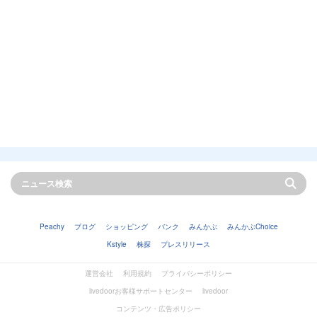
Peachy
ブログ
ショッピング
バンク
みんかぶ
みんかぶChoice
Kstyle
株探
プレスリリース
運営会社
利用規約
プライバシーポリシー
livedoorお客様サポートセンター
livedoor
コンテンツ・広告ポリシー