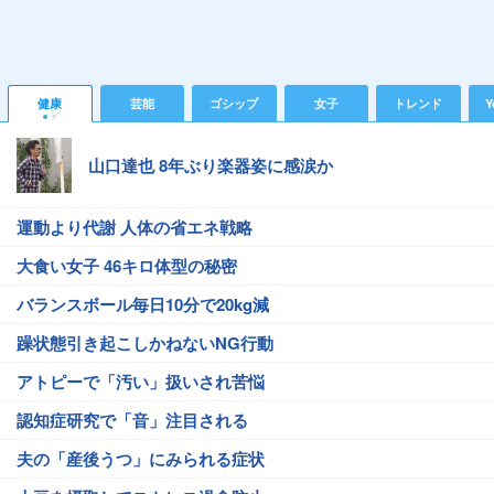
健康
芸能
ゴシップ
女子
トレンド
Y
山口達也 8年ぶり楽器姿に感涙か
運動より代謝 人体の省エネ戦略
大食い女子 46キロ体型の秘密
バランスボール毎日10分で20kg減
躁状態引き起こしかねないNG行動
アトピーで「汚い」扱いされ苦悩
認知症研究で「音」注目される
夫の「産後うつ」にみられる症状