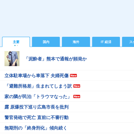
主要
国内
海外
IT 経済
ス
「泥酔者」熊本で通報が頻発か
立体駐車場から車落下 夫婦死傷
「避難所格差」生まれてしまう訳
家の隣が民泊「トラウマなった」
露 原爆投下巡り広島市長を批判
警官発砲で死亡 直前に不審行動
無期刑の「終身刑化」傾向続く