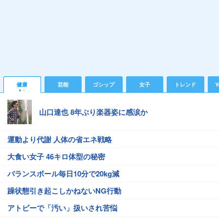
健康
芸能
ゴシップ
女子
トレンド
Y
山口達也 8年ぶり楽器姿に感涙か
運動より代謝 人体の省エネ戦略
大食い女子 46キロ体型の秘密
バランスボール毎日10分で20kg減
躁状態引き起こしかねないNG行動
アトピーで「汚い」扱いされ苦悩