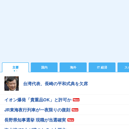
主要
国内
海外
IT 経済
ス
台湾代表、長崎の平和式典を欠席
イオン爆発「貴重品OK」と許可か
JR東海夜行列車が一夜限りの復刻
長野県知事選挙 現職が当選確実