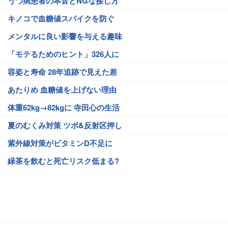
うつ病患者の本音とNGな接し方
キノコで血糖値スパイクを防ぐ
メンタルに良い影響を与える趣味
「モテるためのヒント」326人に
容姿と寿命 28年追跡で見えた差
あたりめ 血糖値を上げない理由
体重62kg→82kgに 寺田心の生活
夏のむくみ対策 ツボ&反射区押し
紫外線対策がビタミンD不足に
緑茶を飲むと死亡リスク低まる?