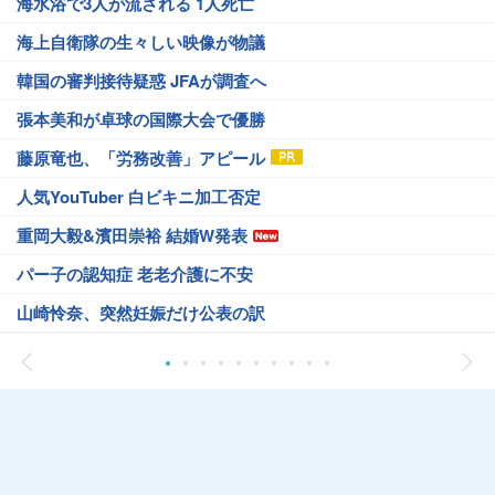
海水浴で3人が流される 1人死亡
海上自衛隊の生々しい映像が物議
韓国の審判接待疑惑 JFAが調査へ
張本美和が卓球の国際大会で優勝
藤原竜也、「労務改善」アピール
人気YouTuber 白ビキニ加工否定
重岡大毅&濱田崇裕 結婚W発表
パー子の認知症 老老介護に不安
山崎怜奈、突然妊娠だけ公表の訳