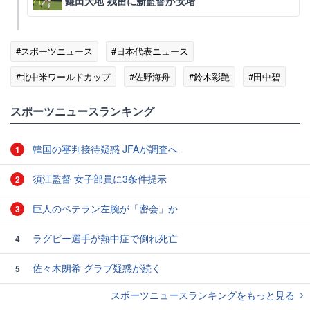
鎌田大地 残留に新監督が安堵
#スポーツニュース
#日本代表ニュース
#北中米ワールドカップ
#佐野海舟
#鈴木彩艶
#田中碧
#中村敬斗
#前田大然
スポーツニュースランキング
韓国の審判接待疑惑 JFAが調査へ
1
須江監督 女子部員に3条件提示
2
巨人のベテラン左腕が「密会」か
3
ラグビー選手が熱中症で倒れ死亡
4
佐々木朗希 グラブ疑惑が続く
5
スポーツニュースランキングをもっと見る