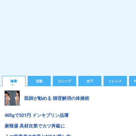
健康
芸能
ゴシップ
女子
トレンド
Y
医師が勧める 猫背解消の体操術
465gで321円 ドンキプリン品薄
麻辣湯 具材次第でカツ丼級に