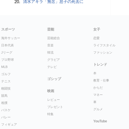
20.
清水アキラ「無念」息子の死去に
スポーツ
芸能
女子
海外サッカー
芸能総合
恋愛
日本代表
音楽
ライフスタイル
Jリーグ
韓流
ファッション
プロ野球
グラビア
トレンド
MLB
テレビ
本
ゴルフ
ゴシップ
教育・仕事
テニス
からだ
格闘技
映画
マネー
競馬
レビュー
車
相撲
プレゼント
グルメ
バスケ
特集
バレー
YouTube
フィギュア