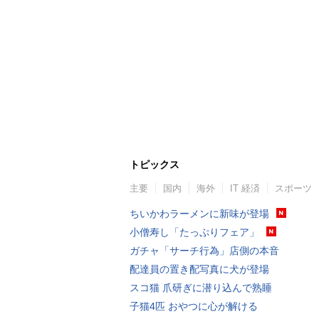
トピックス
主要
国内
海外
IT 経済
スポーツ
ちいかわラーメンに新味が登場
小僧寿し「たっぷりフェア」
ガチャ「サーチ行為」店側の本音
配達員の置き配写真に犬が登場
スコ猫 爪研ぎに潜り込んで熟睡
子猫4匹 おやつに心が解ける