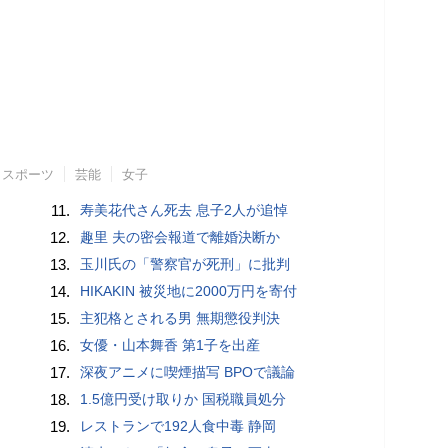
スポーツ
芸能
女子
11.
寿美花代さん死去 息子2人が追悼
12.
趣里 夫の密会報道で離婚決断か
13.
玉川氏の「警察官が死刑」に批判
14.
HIKAKIN 被災地に2000万円を寄付
15.
主犯格とされる男 無期懲役判決
16.
女優・山本舞香 第1子を出産
17.
深夜アニメに喫煙描写 BPOで議論
18.
1.5億円受け取りか 国税職員処分
19.
レストランで192人食中毒 静岡