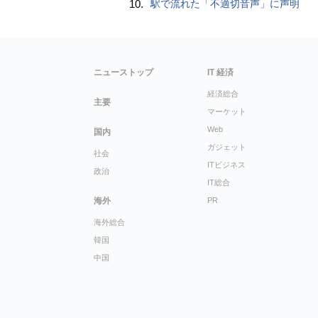
10.
駅で流れた「不適切音声」に声明
ニューストップ
IT 経済
経済総合
主要
マーケット
Web
国内
ガジェット
社会
ITビジネス
政治
IT総合
海外
PR
海外総合
韓国
中国