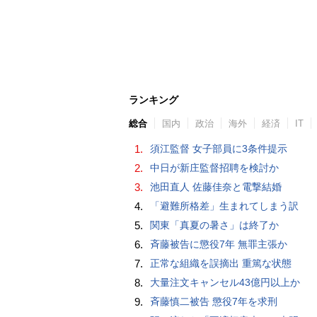
ランキング
総合
国内
政治
海外
経済
IT
1.
須江監督 女子部員に3条件提示
2.
中日が新庄監督招聘を検討か
3.
池田直人 佐藤佳奈と電撃結婚
4.
「避難所格差」生まれてしまう訳
5.
関東「真夏の暑さ」は終了か
6.
斉藤被告に懲役7年 無罪主張か
7.
正常な組織を誤摘出 重篤な状態
8.
大量注文キャンセル43億円以上か
9.
斉藤慎二被告 懲役7年を求刑