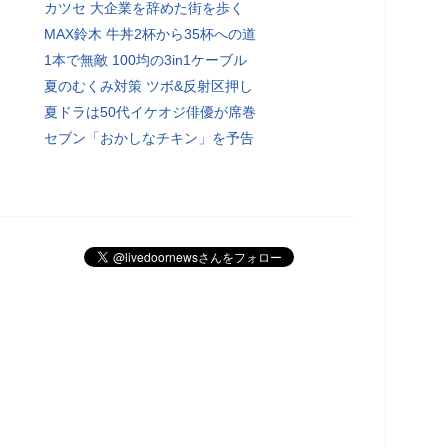
カツセ 大企業を辞めた街を歩く
MAX鈴木 牛丼2杯から35杯への道
1本で無敵 100均の3in1ケーブル
夏のむくみ対策 ツボ&反射区押し
夏ドラは50代イケオジ俳優が席巻
セブン「おかしなチキン」を予告