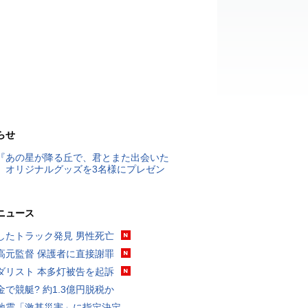
らせ
『あの星が降る丘で、君とまた出会いた
』オリジナルグッズを3名様にプレゼン
ニュース
したトラック発見 男性死亡
高元監督 保護者に直接謝罪
ダリスト 本多灯被告を起訴
金で競艇? 約1.3億円脱税か
地震「激甚災害」に指定決定