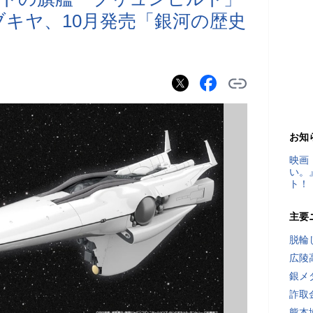
ブキヤ、10月発売「銀河の歴史
お知
映画
い。
ト！
主要
脱輪
広陵
銀メ
詐取
熊本