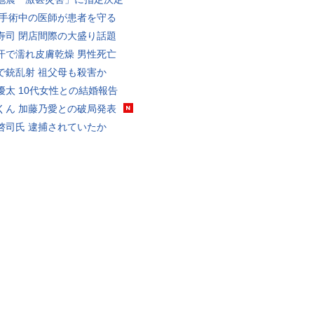
 手術中の医師が患者を守る
寿司 閉店間際の大盛り話題
汗で濡れ皮膚乾燥 男性死亡
で銃乱射 祖父母も殺害か
優太 10代女性との結婚報告
くん 加藤乃愛との破局発表
啓司氏 逮捕されていたか