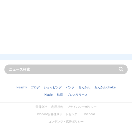
Peachy
ブログ
ショッピング
バンク
みんかぶ
みんかぶChoice
Kstyle
株探
プレスリリース
運営会社
利用規約
プライバシーポリシー
livedoorお客様サポートセンター
livedoor
コンテンツ・広告ポリシー