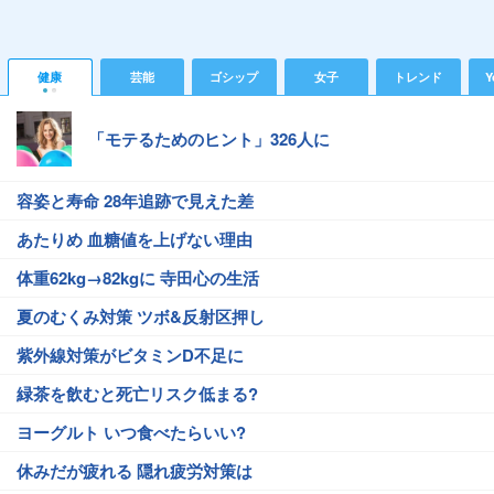
健康
芸能
ゴシップ
女子
トレンド
Y
「モテるためのヒント」326人に
容姿と寿命 28年追跡で見えた差
あたりめ 血糖値を上げない理由
体重62kg→82kgに 寺田心の生活
夏のむくみ対策 ツボ&反射区押し
紫外線対策がビタミンD不足に
緑茶を飲むと死亡リスク低まる?
ヨーグルト いつ食べたらいい?
休みだが疲れる 隠れ疲労対策は