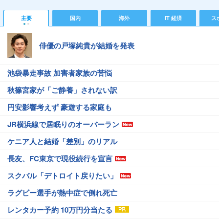
主要
国内
海外
IT 経済
ス
俳優の戸塚純貴が結婚を発表
池袋暴走事故 加害者家族の苦悩
秋篠宮家が「ご静養」されない訳
円安影響考えず 豪遊する家庭も
JR横浜線で居眠りのオーバーラン
ケニア人と結婚「差別」のリアル
長友、FC東京で現役続行を宣言
スクバル「デトロイト戻りたい」
ラグビー選手が熱中症で倒れ死亡
レンタカー予約 10万円分当たる