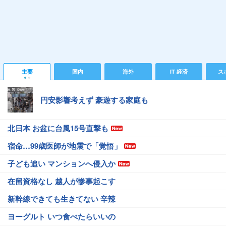
主要
国内
海外
IT 経済
ス
円安影響考えず 豪遊する家庭も
北日本 お盆に台風15号直撃も
宿命…99歳医師が地震で「覚悟」
子ども追い マンションへ侵入か
在留資格なし 越人が惨事起こす
新幹線できても生きてない 辛辣
ヨーグルト いつ食べたらいいの