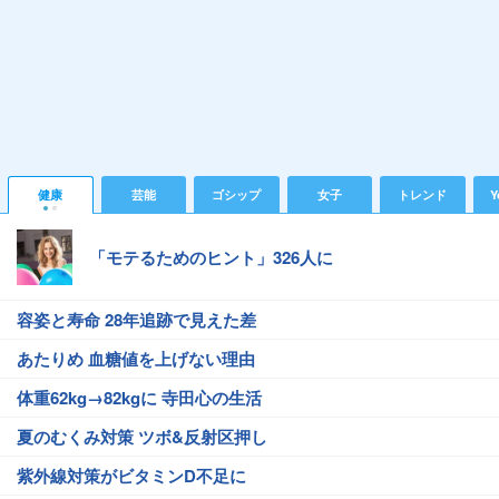
健康
芸能
ゴシップ
女子
トレンド
Y
「モテるためのヒント」326人に
容姿と寿命 28年追跡で見えた差
あたりめ 血糖値を上げない理由
体重62kg→82kgに 寺田心の生活
夏のむくみ対策 ツボ&反射区押し
紫外線対策がビタミンD不足に