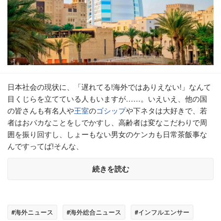
日本社会の現状に、「遅れてる!海外ではありえない!」なんて
目くじらを立てている人もいますが……。いえいえ、他の国
の皆さんも有名人や
王室
の
ゴシップ
や下ネタは大好きで、若
者はおバカなことをしでかすし、高齢者は変なこだわりで周
囲を振り回すし、しょーもない男女のケンカも日常茶飯事な
んですってば!そんな、
続きを読む
#海外ニュース
#海外総合ニュース
#インフルエンサー