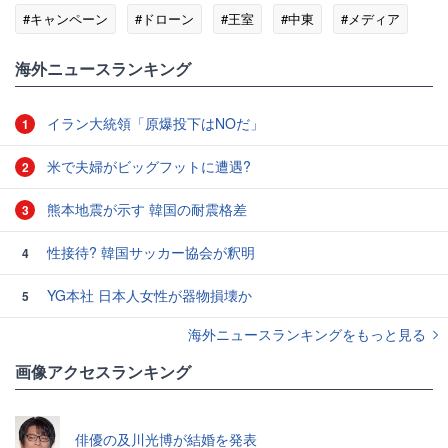
#キャンペーン
#ドローン
#王室
#中東
#メディア
#ゴシップ
海外ニュースランキング
イラン大統領「原爆投下はNOだ」
1
米で夫婦がビッグフットに遭遇?
2
熊本地震が示す 韓国の耐震格差
3
性接待? 韓国サッカー協会が釈明
4
YG本社 日本人女性が器物損壊か
5
海外ニュースランキングをもっと見る
画像アクセスランキング
俳優の及川光博が結婚を発表