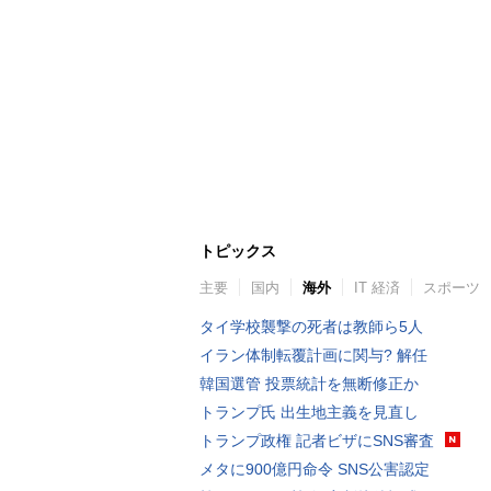
トピックス
主要
国内
海外
IT 経済
スポーツ
タイ学校襲撃の死者は教師ら5人
イラン体制転覆計画に関与? 解任
韓国選管 投票統計を無断修正か
トランプ氏 出生地主義を見直し
トランプ政権 記者ビザにSNS審査
メタに900億円命令 SNS公害認定