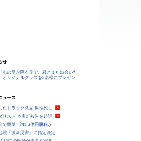
らせ
『あの星が降る丘で、君とまた出会いた
』オリジナルグッズを3名様にプレゼン
ニュース
したトラック発見 男性死亡
ダリスト 本多灯被告を起訴
金で競艇? 約1.3億円脱税か
地震「激甚災害」に指定決定
 手術中の医師が患者を守る