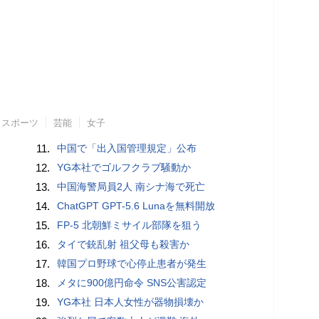
スポーツ
芸能
女子
11.
中国で「出入国管理規定」公布
12.
YG本社でゴルフクラブ騒動か
13.
中国海警局員2人 南シナ海で死亡
14.
ChatGPT GPT-5.6 Lunaを無料開放
15.
FP-5 北朝鮮ミサイル部隊を狙う
16.
タイで銃乱射 祖父母も殺害か
17.
韓国プロ野球で心停止患者が発生
18.
メタに900億円命令 SNS公害認定
19.
YG本社 日本人女性が器物損壊か