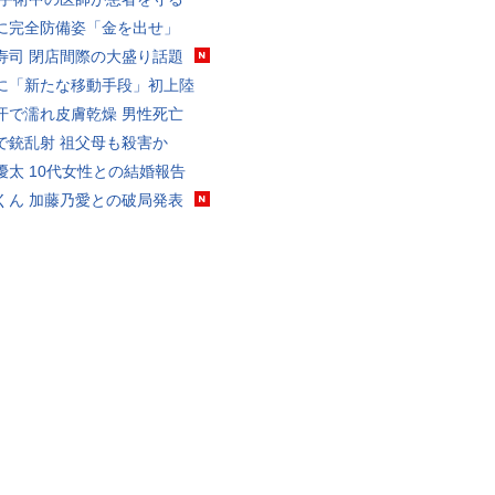
に完全防備姿「金を出せ」
寿司 閉店間際の大盛り話題
に「新たな移動手段」初上陸
汗で濡れ皮膚乾燥 男性死亡
で銃乱射 祖父母も殺害か
優太 10代女性との結婚報告
くん 加藤乃愛との破局発表