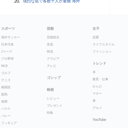
20.
強烈な屁で客数十人が避難 海外
スポーツ
芸能
女子
海外サッカー
芸能総合
恋愛
日本代表
音楽
ライフスタイル
Jリーグ
韓流
ファッション
プロ野球
グラビア
トレンド
MLB
テレビ
本
ゴルフ
ゴシップ
教育・仕事
テニス
からだ
格闘技
映画
マネー
競馬
レビュー
車
相撲
プレゼント
グルメ
バスケ
特集
バレー
YouTube
フィギュア