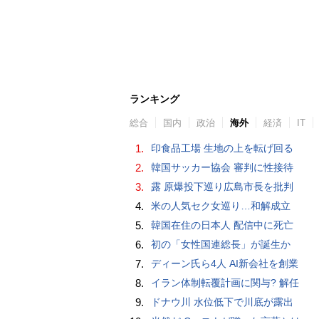
ランキング
総合
国内
政治
海外
経済
IT
1.
印食品工場 生地の上を転げ回る
2.
韓国サッカー協会 審判に性接待
3.
露 原爆投下巡り広島市長を批判
4.
米の人気セク女巡り…和解成立
5.
韓国在住の日本人 配信中に死亡
6.
初の「女性国連総長」が誕生か
7.
ディーン氏ら4人 AI新会社を創業
8.
イラン体制転覆計画に関与? 解任
9.
ドナウ川 水位低下で川底が露出