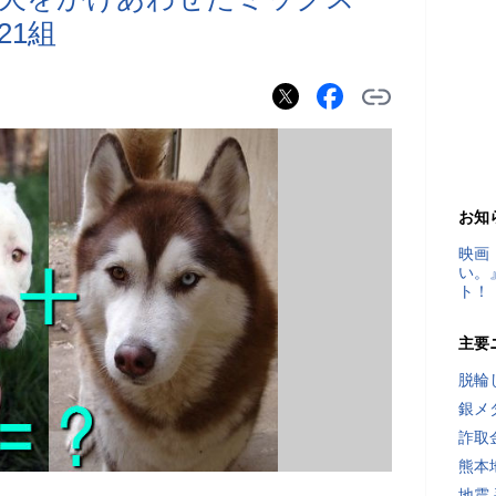
21組
お知
映画
い。
ト！
主要
脱輪
銀メ
詐取
熊本
地震