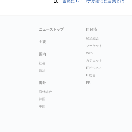
10.
当然だ C・ロナが贈った言葉とは
ニューストップ
IT 経済
経済総合
主要
マーケット
Web
国内
ガジェット
社会
ITビジネス
政治
IT総合
海外
PR
海外総合
韓国
中国