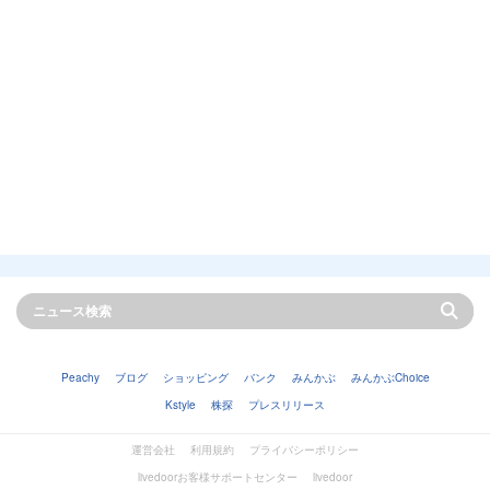
Peachy
ブログ
ショッピング
バンク
みんかぶ
みんかぶChoice
Kstyle
株探
プレスリリース
運営会社
利用規約
プライバシーポリシー
livedoorお客様サポートセンター
livedoor