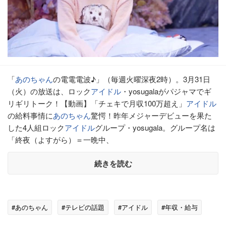
「
あのちゃん
の電電電波♪」（毎週火曜深夜2時）。3月31日
（火）の放送は、ロック
アイドル
・yosugalaがパジャマでギ
リギリトーク！【動画】「チェキで月収100万超え」
アイドル
の給料事情に
あのちゃん
驚愕！昨年メジャーデビューを果た
した4人組ロック
アイドル
グループ・yosugala。グループ名は
「終夜（よすがら）＝一晩中、
続きを読む
#あのちゃん
#テレビの話題
#アイドル
#年収・給与