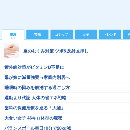
健康
芸能
ゴシップ
女子
トレンド
Y
夏のむくみ対策 ツボ&反射区押し
紫外線対策がビタミンD不足に
母が娘に減量強要→家庭内別居へ
睡眠時の悩みを解消する過ごし方
運動より代謝 人体の省エネ戦略
歯科の保健治療を巡る「大嘘」
大食い女子 46キロ体型の秘密
バランスボール毎日10分で20kg減