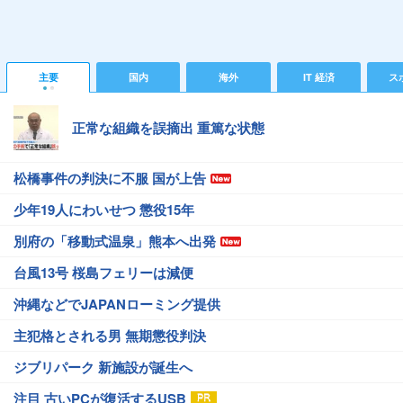
主要
国内
海外
IT 経済
ス
正常な組織を誤摘出 重篤な状態
松橋事件の判決に不服 国が上告
少年19人にわいせつ 懲役15年
別府の「移動式温泉」熊本へ出発
台風13号 桜島フェリーは減便
沖縄などでJAPANローミング提供
主犯格とされる男 無期懲役判決
ジブリパーク 新施設が誕生へ
注目 古いPCが復活するUSB