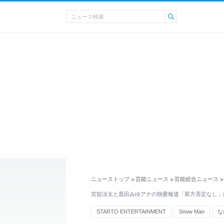
ニューストップ
芸能ニュース
芸能総合ニュース
>
>
>
宮舘涼太と黒田みゆアナの熱愛報道「双方否定なし」
STARTO ENTERTAINMENT
Snow Man
な
テレビ