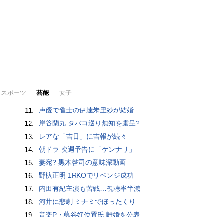
スポーツ
芸能
女子
11.
声優で雀士の伊達朱里紗が結婚
12.
岸谷蘭丸 タバコ巡り無知を露呈?
13.
レアな「吉日」に吉報が続々
14.
朝ドラ 次週予告に「ゲンナリ」
15.
妻宛? 黒木啓司の意味深動画
16.
野杁正明 1RKOでリベンジ成功
17.
内田有紀主演も苦戦…視聴率半減
18.
河井に悲劇 ミナミでぼったくり
19.
音楽P・蔦谷好位置氏 離婚を公表