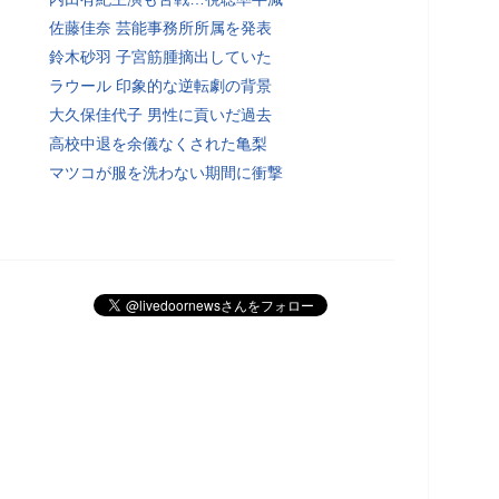
佐藤佳奈 芸能事務所所属を発表
鈴木砂羽 子宮筋腫摘出していた
ラウール 印象的な逆転劇の背景
大久保佳代子 男性に貢いだ過去
高校中退を余儀なくされた亀梨
マツコが服を洗わない期間に衝撃