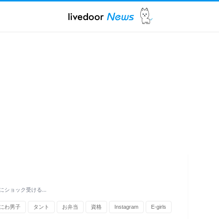
にショック受ける…
にわ男子
タント
お弁当
資格
Instagram
E-girls