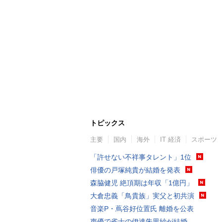
トピックス
主要
国内
海外
IT 経済
スポーツ
「許せない不祥事タレント」1位
俳優の戸塚純貴が結婚を発表
森脇健児 絶頂期は年収「1億円」
大倉忠義「鳥貴族」実父と初共演
音楽P・蔦谷好位置氏 離婚を公表
声優で雀士の伊達朱里紗が結婚