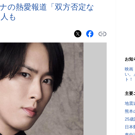
ナの熱愛報道「双方否定な
る人も
お知
映画
い。
ト！
主要
地震速
熊本
25
日本
車中