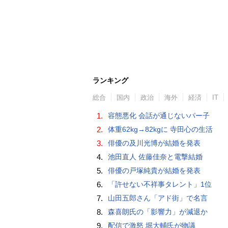
ランキング
総合
国内
政治
海外
経済
IT
1.
容態悪化 会話が通じないパー子
2.
体重62kg→82kgに 寺田心の生活
3.
俳優の及川光博が結婚を発表
4.
池田直人 佐藤佳奈と電撃結婚
5.
俳優の戸塚純貴が結婚を発表
6.
「許せない不祥事タレント」1位
7.
山田五郎さん「アド街」で名言
8.
森喜朗氏の「影響力」が減退か
9.
配信で激怒 堀大輔氏が物議