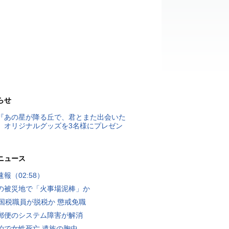
らせ
『あの星が降る丘で、君とまた出会いた
』オリジナルグッズを3名様にプレゼン
ニュース
報（02:58）
の被災地で「火事場泥棒」か
歳国税職員が脱税か 懲戒免職
郵便のシステム障害が解消
泊で女性死亡 遺族の胸中