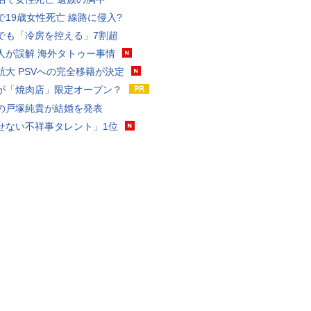
で19歳女性死亡 線路に侵入?
でも「冷房を控える」7割超
人が誤解 海外タトゥー事情
航大 PSVへの完全移籍が決定
が「焼肉店」限定オープン？
の戸塚純貴が結婚を発表
せない不祥事タレント」1位