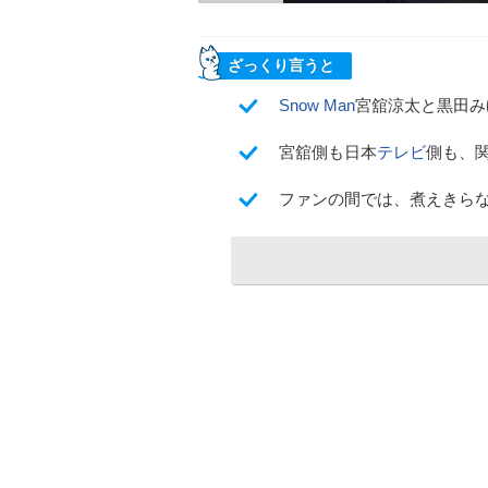
ざっくり言うと
Snow Man
宮舘涼太と黒田み
宮舘側も日本
テレビ
側も、
ファンの間では、煮えきら