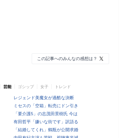
この記事へのみんなの感想は？
芸能
ゴシップ
女子
トレンド
レジェンド美魔女が過酷な決断
ミセスの「空箱」転売にドン引き
「要介護5」の志茂田景樹氏 今は
有田哲平「嫌いな街です」訳語る
「結婚してくれ」鶴瓶が公開求婚
内田有紀主演も苦戦…視聴率半減