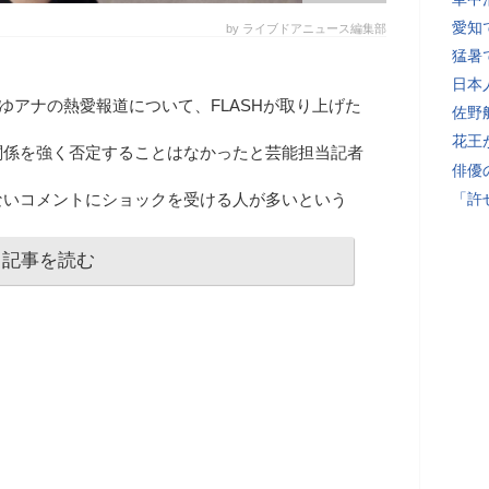
愛知
by ライブドアニュース編集部
猛暑
日本
ゆアナの熱愛報道について、FLASHが取り上げた
佐野
花王
関係を強く否定することはなかったと芸能担当記者
俳優
ないコメントにショックを受ける人が多いという
「許
記事を読む