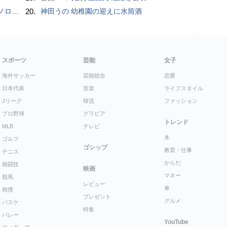
こいい」
20.
神田うの 幼稚園の迎えに水筒酒
スポーツ
芸能
女子
海外サッカー
芸能総合
恋愛
日本代表
音楽
ライフスタイル
Jリーグ
韓流
ファッション
プロ野球
グラビア
トレンド
MLB
テレビ
本
ゴルフ
ゴシップ
教育・仕事
テニス
からだ
格闘技
映画
マネー
競馬
レビュー
車
相撲
プレゼント
グルメ
バスケ
特集
バレー
YouTube