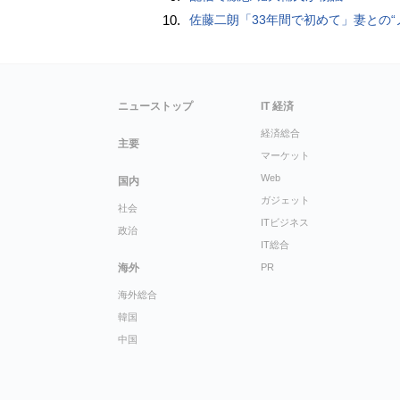
10.
佐藤二朗「33年間で初めて」妻との“ノロケ砲”に反響続々「威力抜群」「奥様かっ
ニューストップ
IT 経済
経済総合
主要
マーケット
Web
国内
ガジェット
社会
ITビジネス
政治
IT総合
海外
PR
海外総合
韓国
中国