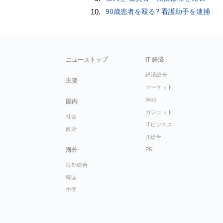
10.
90歳患者を殴る? 看護助手を逮捕
ニューストップ
IT 経済
経済総合
主要
マーケット
Web
国内
ガジェット
社会
ITビジネス
政治
IT総合
海外
PR
海外総合
韓国
中国