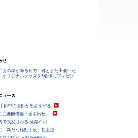
らせ
『あの星が降る丘で、君とまた出会いた
』オリジナルグッズを3名様にプレゼン
ニュース
 手術中の医師が患者を守る
に完全防備姿「金を出せ」
内で義父はねる 意識不明
に「新たな移動手段」初上陸
の暴力問題 元監督が陳謝