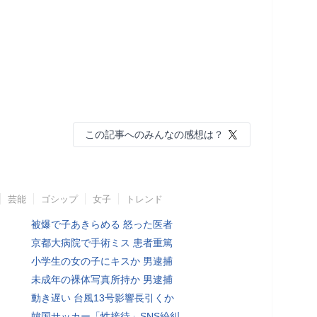
この記事へのみんなの感想は？
芸能
ゴシップ
女子
トレンド
被爆で子あきらめる 怒った医者
京都大病院で手術ミス 患者重篤
小学生の女の子にキスか 男逮捕
未成年の裸体写真所持か 男逮捕
動き遅い 台風13号影響長引くか
韓国サッカー「性接待」SNS紛糾