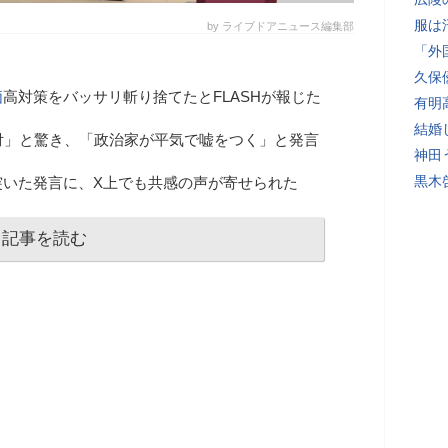
服は
by ライブドアニュース編集部
「外
久保
価
高対策をバッサリ斬り捨てたとFLASHが報じた
有明
結婚
付」と驚き、「政治家が平気で嘘をつく」と発言
神田
黒木
突いた発言に、X上でも共感の声が寄せられた
記事を読む