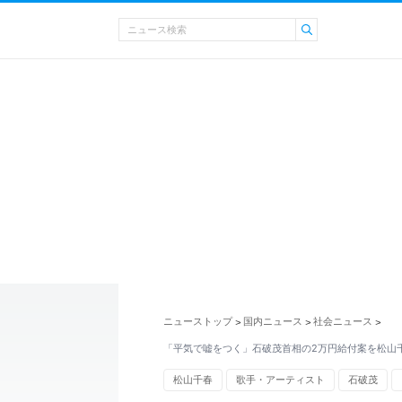
ニューストップ
国内ニュース
社会ニュース
>
>
>
「平気で嘘をつく」石破茂首相の2万円給付案を松山
松山千春
歌手・アーティスト
石破茂