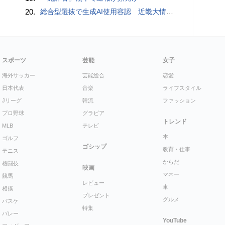
20.
総合型選抜で生成AI使用容認 近畿大情報学部、27年度
スポーツ
芸能
女子
海外サッカー
芸能総合
恋愛
日本代表
音楽
ライフスタイル
Jリーグ
韓流
ファッション
プロ野球
グラビア
トレンド
MLB
テレビ
本
ゴルフ
ゴシップ
教育・仕事
テニス
からだ
格闘技
映画
マネー
競馬
レビュー
車
相撲
プレゼント
グルメ
バスケ
特集
バレー
YouTube