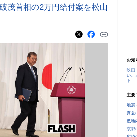
破茂首相の2万円給付案を松山
お知
映画
い。
ト！
主要
地震
真夏
敷地
京都
広陵