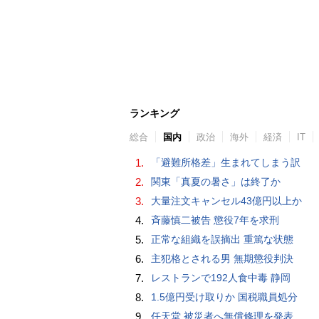
ランキング
総合
国内
政治
海外
経済
IT
1.
「避難所格差」生まれてしまう訳
2.
関東「真夏の暑さ」は終了か
3.
大量注文キャンセル43億円以上か
4.
斉藤慎二被告 懲役7年を求刑
5.
正常な組織を誤摘出 重篤な状態
6.
主犯格とされる男 無期懲役判決
7.
レストランで192人食中毒 静岡
8.
1.5億円受け取りか 国税職員処分
9.
任天堂 被災者へ無償修理を発表