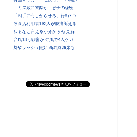
ゴミ屋敷に警察が…息子の秘密
「相手に悔しがらせる」行動7つ
飲食店利用者192人が腹痛訴える
戻るなと言えるか分からぬ 見解
台風13号影響か 強風で4人ケガ
帰省ラッシュ開始 新幹線満席も