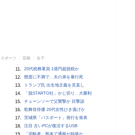
スポーツ
芸能
女子
11.
20代税務署員 1億円超脱税か
12.
態度に不満で…夫の弟を暴行死
13.
トランプ氏 出生地主義を見直し
14.
「脱STARTO社」かじ切り…大勝利
15.
チェーンソーで父襲撃か 目撃談
16.
歌舞伎俳優 20代女性ひき逃げか
17.
茨城県「パスポート」発行を発表
18.
注目 古いPCが復活するUSB
19.
「泥酔者」熊本で通報が頻発か