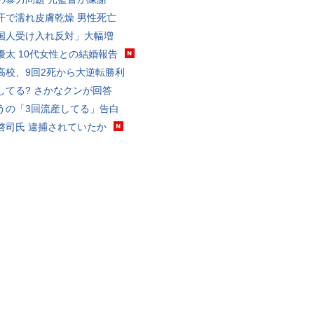
汗で濡れ皮膚乾燥 男性死亡
国人受け入れ反対」大幅増
優太 10代女性との結婚報告
高校、9回2死から大逆転勝利
してる? さかなクンが回答
うの「3回流産してる」告白
啓司氏 逮捕されていたか