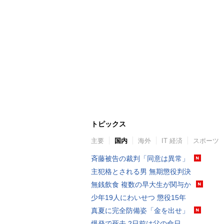
トピックス
主要
国内
海外
IT 経済
スポーツ
斉藤被告の裁判「同意は異常」
主犯格とされる男 無期懲役判決
無銭飲食 複数の早大生が関与か
少年19人にわいせつ 懲役15年
真夏に完全防備姿「金を出せ」
爆発で死去 2日前は父の命日