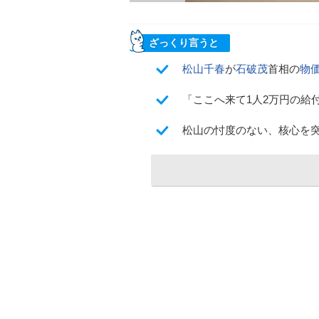
ざっくり言うと
松山千春
が
石破茂
首相の
物
「ここへ来て1人2万円の給
松山の忖度のない、核心を