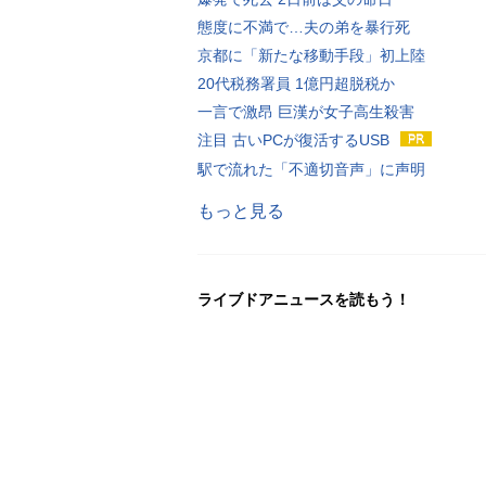
態度に不満で…夫の弟を暴行死
京都に「新たな移動手段」初上陸
20代税務署員 1億円超脱税か
一言で激昂 巨漢が女子高生殺害
注目 古いPCが復活するUSB
駅で流れた「不適切音声」に声明
もっと見る
ライブドアニュースを読もう！