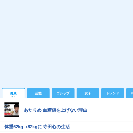
健康
芸能
ゴシップ
女子
トレンド
Y
あたりめ 血糖値を上げない理由
体重62kg→82kgに 寺田心の生活