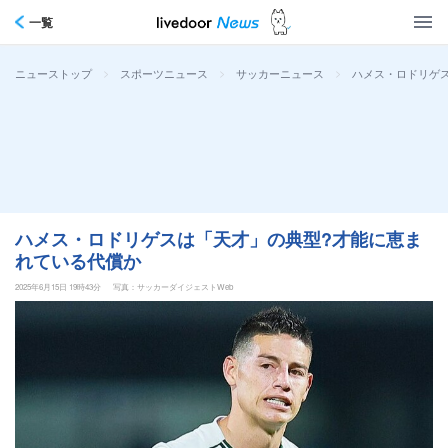
一覧
>
>
>
ハメス・ロドリゲ
ニューストップ
スポーツニュース
サッカーニュース
ハメス・ロドリゲスは「天才」の典型?才能に恵ま
れている代償か
2025年6月15日 19時43分
写真：サッカーダイジェストWeb