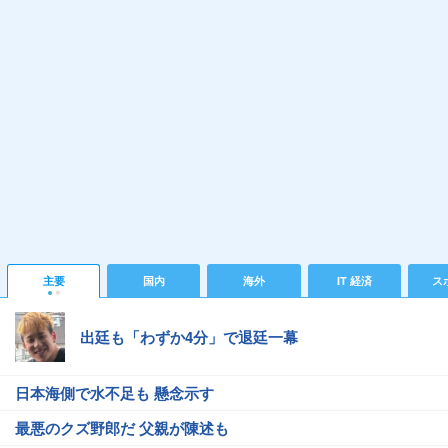
主要
国内
海外
IT 経済
ス
出廷も「わずか4分」で退廷一幕
日本海側で水不足も 懸念示す
最悪のクズ野郎だ 父親が陳述も