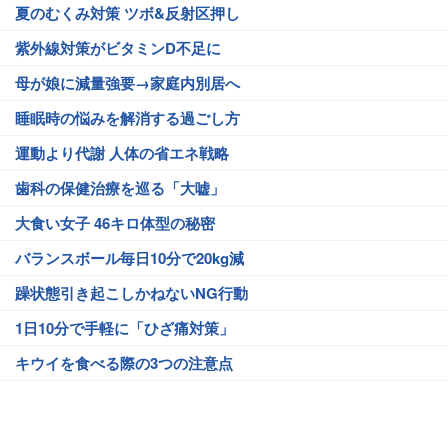
夏のむくみ対策 ツボ&反射区押し
紫外線対策がビタミンD不足に
母が娘に減量強要→家庭内別居へ
睡眠時の悩みを解消する過ごし方
運動より代謝 人体の省エネ戦略
歯科の保健治療を巡る「大嘘」
大食い女子 46キロ体型の秘密
バランスボール毎日10分で20kg減
躁状態引き起こしかねないNG行動
1日10分で手軽に「ひざ痛対策」
キウイを食べる際の3つの注意点