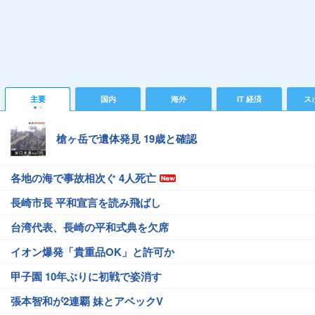
主要
国内
海外
IT 経済
ス
槍ヶ岳で遺体発見 19歳と確認
各地の海で事故相次ぐ 4人死亡
長崎市長 平和宣言を読み飛ばし
台湾代表、長崎の平和式典を欠席
イオン爆発「貴重品OK」と許可か
甲子園 10年ぶりに初戦で姿消す
張本智和が2連覇 妹とアベックV