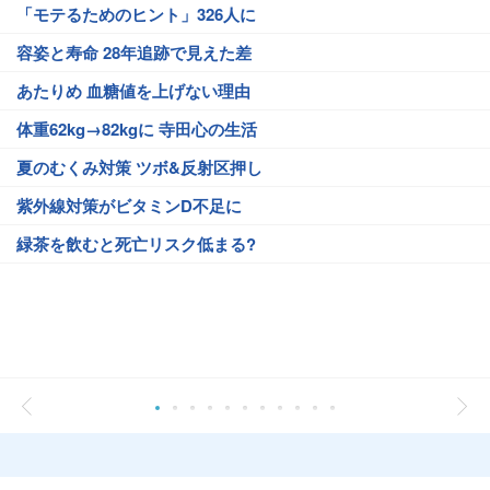
「モテるためのヒント」326人に
容姿と寿命 28年追跡で見えた差
あたりめ 血糖値を上げない理由
体重62kg→82kgに 寺田心の生活
夏のむくみ対策 ツボ&反射区押し
紫外線対策がビタミンD不足に
緑茶を飲むと死亡リスク低まる?