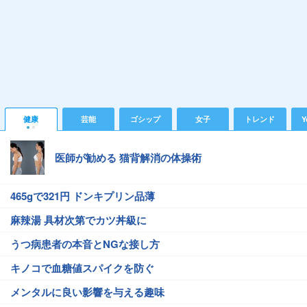
健康
芸能
ゴシップ
女子
トレンド
Y
医師が勧める 猫背解消の体操術
465gで321円 ドンキプリン品薄
麻辣湯 具材次第でカツ丼級に
うつ病患者の本音とNGな接し方
キノコで血糖値スパイクを防ぐ
メンタルに良い影響を与える趣味