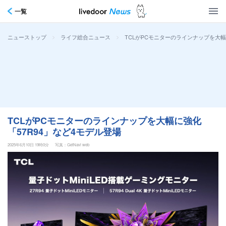
一覧
>
>
TCLがPCモニターのラインナップを大幅
ニューストップ
ライフ総合ニュース
TCLがPCモニターのラインナップを大幅に強化
「57R94」など4モデル登場
2025年6月10日 19時0分
写真：GetNavi web