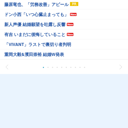
藤原竜也、「労務改善」アピール
ドン小西「いつ心臓止まっても」
新人声優 結婚願望を吐露し反響
有吉 いまだに後悔していること
「VIVANT」ラストで裏切り者判明
重岡大毅&濱田崇裕 結婚W発表