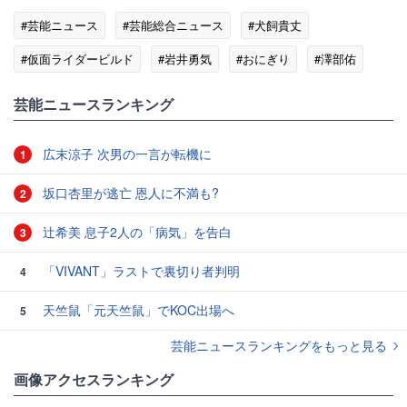
#芸能ニュース
#芸能総合ニュース
#犬飼貴丈
#仮面ライダービルド
#岩井勇気
#おにぎり
#澤部佑
#児嶋一哉
芸能ニュースランキング
広末涼子 次男の一言が転機に
1
坂口杏里が逃亡 恩人に不満も?
2
辻希美 息子2人の「病気」を告白
3
「VIVANT」ラストで裏切り者判明
4
天竺鼠「元天竺鼠」でKOC出場へ
5
芸能ニュースランキングをもっと見る
画像アクセスランキング