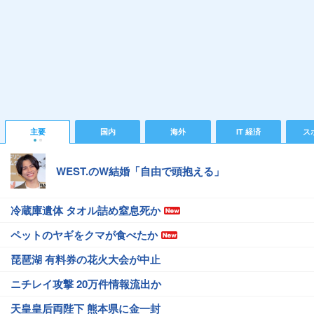
主要
国内
海外
IT 経済
ス
WEST.のW結婚「自由で頭抱える」
冷蔵庫遺体 タオル詰め窒息死か
ペットのヤギをクマが食べたか
琵琶湖 有料券の花火大会が中止
ニチレイ攻撃 20万件情報流出か
天皇皇后両陛下 熊本県に金一封