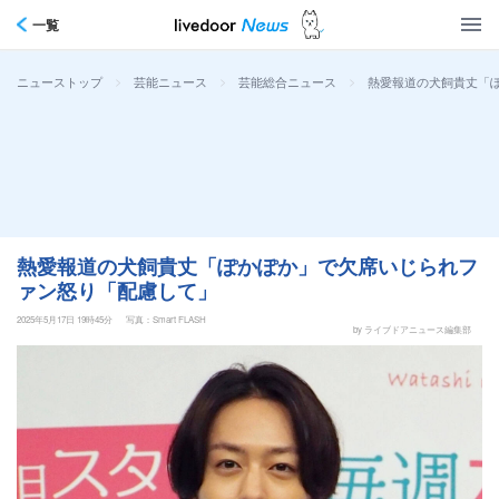
一覧
>
>
>
熱愛報道の犬飼貴丈「
ニューストップ
芸能ニュース
芸能総合ニュース
熱愛報道の犬飼貴丈「ぽかぽか」で欠席いじられフ
ァン怒り「配慮して」
2025年5月17日 19時45分
写真：Smart FLASH
by ライブドアニュース編集部