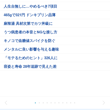
人生台無しに…やめるべき7項目
465gで321円 ドンキプリン品薄
麻辣湯 具材次第でカツ丼級に
うつ病患者の本音とNGな接し方
キノコで血糖値スパイクを防ぐ
メンタルに良い影響を与える趣味
「モテるためのヒント」326人に
容姿と寿命 28年追跡で見えた差