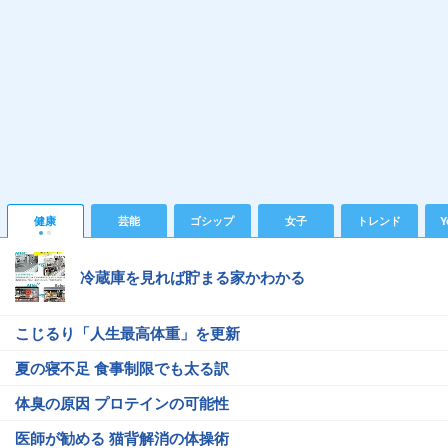
健康
芸能
ゴシップ
女子
トレンド
Y
冷蔵庫を見れば貯まる家かわかる
こじるり「人生最高体重」を更新
夏の寝不足 食事制限でも太る訳
体臭の原因 プロテインの可能性
医師が勧める 猫背解消の体操術