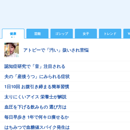
健康
芸能
ゴシップ
女子
トレンド
Y
アトピーで「汚い」扱いされ苦悩
認知症研究で「音」注目される
夫の「産後うつ」にみられる症状
1日10回 お腹引き締まる簡単習慣
太りにくいアイス 栄養士が解説
血圧を下げる飲みもの 選び方は
毎日早歩き 1年で何キロ痩せるか
はちみつで血糖値スパイク発生は