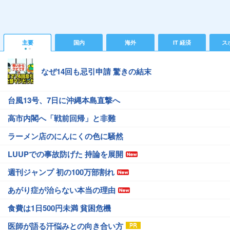
主要
国内
海外
IT 経済
ス
なぜ14回も忌引申請 驚きの結末
台風13号、7日に沖縄本島直撃へ
高市内閣へ「戦前回帰」と非難
ラーメン店のにんにくの色に騒然
LUUPでの事故防げた 持論を展開
週刊ジャンプ 初の100万部割れ
あがり症が治らない本当の理由
食費は1日500円未満 貧困危機
医師が語る汗悩みとの向き合い方