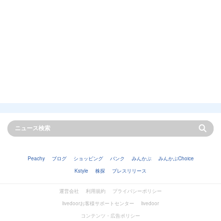
Peachy
ブログ
ショッピング
バンク
みんかぶ
みんかぶChoice
Kstyle
株探
プレスリリース
運営会社
利用規約
プライバシーポリシー
livedoorお客様サポートセンター
livedoor
コンテンツ・広告ポリシー