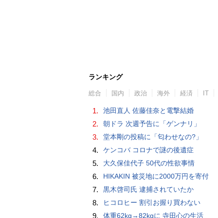
ランキング
総合
国内
政治
海外
経済
IT
1.
池田直人 佐藤佳奈と電撃結婚
2.
朝ドラ 次週予告に「ゲンナリ」
3.
堂本剛の投稿に「匂わせなの?」
4.
ケンコバ コロナで謎の後遺症
5.
大久保佳代子 50代の性欲事情
6.
HIKAKIN 被災地に2000万円を寄付
7.
黒木啓司氏 逮捕されていたか
8.
ヒコロヒー 割引お握り買わない
9.
体重62kg→82kgに 寺田心の生活