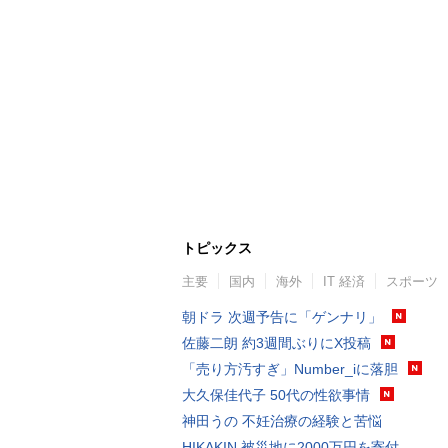
トピックス
主要
国内
海外
IT 経済
スポーツ
朝ドラ 次週予告に「ゲンナリ」
佐藤二朗 約3週間ぶりにX投稿
「売り方汚すぎ」Number_iに落胆
大久保佳代子 50代の性欲事情
神田うの 不妊治療の経験と苦悩
HIKAKIN 被災地に2000万円を寄付