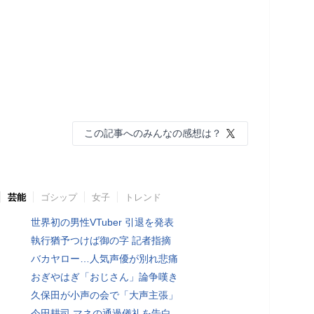
この記事へのみんなの感想は？
芸能
ゴシップ
女子
トレンド
世界初の男性VTuber 引退を発表
執行猶予つけば御の字 記者指摘
バカヤロー…人気声優が別れ悲痛
おぎやはぎ「おじさん」論争嘆き
久保田が小声の会で「大声主張」
今田耕司 マネの通過儀礼を告白