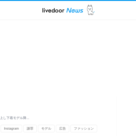
炎上し下着モデル降…
Instagram
謝罪
モデル
広告
ファッション