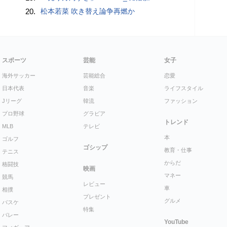
20.
松本若菜 吹き替え論争再燃か
スポーツ
芸能
女子
海外サッカー
芸能総合
恋愛
日本代表
音楽
ライフスタイル
Jリーグ
韓流
ファッション
プロ野球
グラビア
トレンド
MLB
テレビ
本
ゴルフ
ゴシップ
教育・仕事
テニス
からだ
格闘技
映画
マネー
競馬
レビュー
車
相撲
プレゼント
グルメ
バスケ
特集
バレー
YouTube