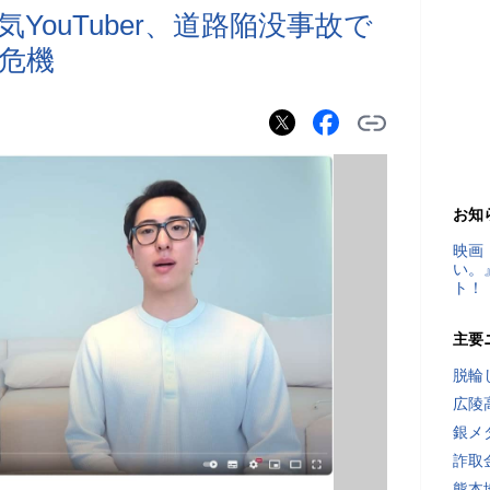
YouTuber、道路陥没事故で
危機
お知
映画
い。
ト！
主要
脱輪
広陵
銀メ
詐取
熊本