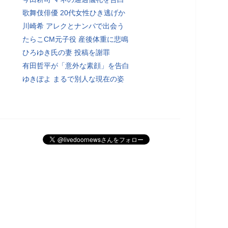
歌舞伎俳優 20代女性ひき逃げか
川崎希 アレクとナンパで出会う
たらこCM元子役 産後体重に悲鳴
ひろゆき氏の妻 投稿を謝罪
有田哲平が「意外な素顔」を告白
ゆきぽよ まるで別人な現在の姿