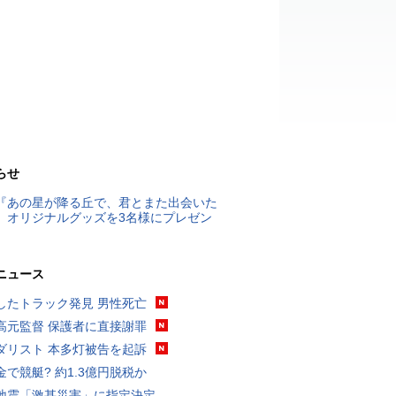
らせ
『あの星が降る丘で、君とまた出会いた
』オリジナルグッズを3名様にプレゼン
ニュース
したトラック発見 男性死亡
高元監督 保護者に直接謝罪
ダリスト 本多灯被告を起訴
金で競艇? 約1.3億円脱税か
地震「激甚災害」に指定決定