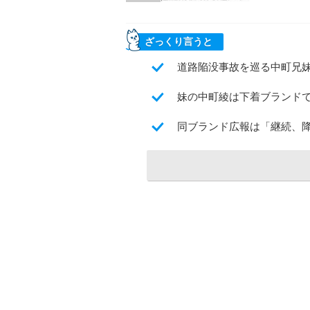
ざっくり言うと
道路陥没事故を巡る中町兄妹
妹の中町綾は下着ブランド
同ブランド広報は「継続、