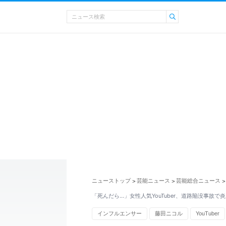
ニューストップ
芸能ニュース
芸能総合ニュース
>
>
>
「死んだら…」女性人気YouTuber、道路陥没事故で
インフルエンサー
藤田ニコル
YouTuber
ネタ