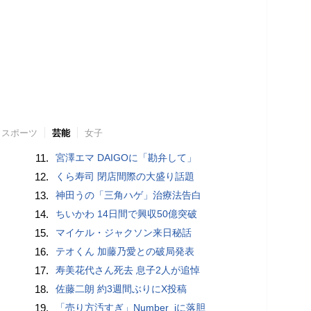
スポーツ
芸能
女子
11.
宮澤エマ DAIGOに「勘弁して」
12.
くら寿司 閉店間際の大盛り話題
13.
神田うの「三角ハゲ」治療法告白
14.
ちいかわ 14日間で興収50億突破
15.
マイケル・ジャクソン来日秘話
16.
テオくん 加藤乃愛との破局発表
17.
寿美花代さん死去 息子2人が追悼
18.
佐藤二朗 約3週間ぶりにX投稿
19.
「売り方汚すぎ」Number_iに落胆