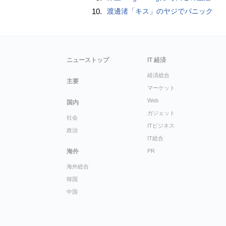
10.
渡邊渚「キス」のヤジでパニック
ニューストップ
IT 経済
経済総合
主要
マーケット
Web
国内
ガジェット
社会
ITビジネス
政治
IT総合
海外
PR
海外総合
韓国
中国