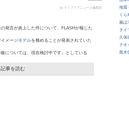
地震
by ライブドアニュース編集部
くら
服は
の発言が炎上した件について、FLASHが報じた
タイ
久保
でイメージ
モデル
を務めることが発表されていた
テオ
黒木
降板については、現在検討中です」としている
記事を読む