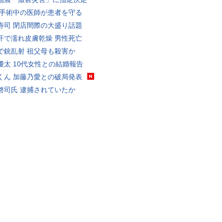
 手術中の医師が患者を守る
寿司 閉店間際の大盛り話題
汗で濡れ皮膚乾燥 男性死亡
で銃乱射 祖父母も殺害か
優太 10代女性との結婚報告
くん 加藤乃愛との破局発表
啓司氏 逮捕されていたか