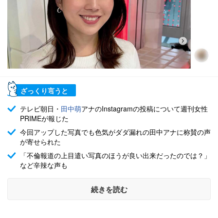
ざっくり言うと
テレビ朝日・
田中萌
アナのInstagramの投稿について週刊女性
PRIMEが報じた
今回アップした写真でも色気がダダ漏れの田中アナに称賛の声
が寄せられた
「不倫報道の上目遣い写真のほうが良い出来だったのでは？」
など辛辣な声も
続きを読む