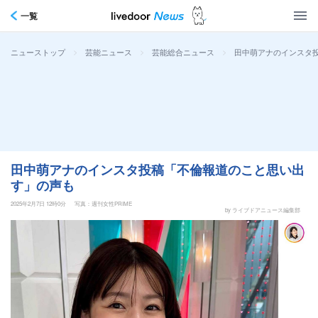
一覧
>
>
>
田中萌アナのインスタ
ニューストップ
芸能ニュース
芸能総合ニュース
田中萌アナのインスタ投稿「不倫報道のこと思い出
す」の声も
2025年2月7日 12時0分
写真：週刊女性PRIME
by ライブドアニュース編集部