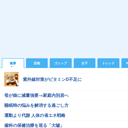
健康
芸能
ゴシップ
女子
トレンド
Y
紫外線対策がビタミンD不足に
母が娘に減量強要→家庭内別居へ
睡眠時の悩みを解消する過ごし方
運動より代謝 人体の省エネ戦略
歯科の保健治療を巡る「大嘘」