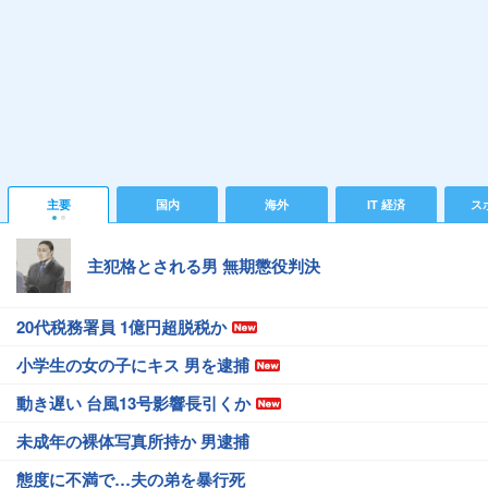
主要
国内
海外
IT 経済
ス
主犯格とされる男 無期懲役判決
20代税務署員 1億円超脱税か
小学生の女の子にキス 男を逮捕
動き遅い 台風13号影響長引くか
未成年の裸体写真所持か 男逮捕
態度に不満で…夫の弟を暴行死