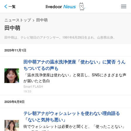
一覧
ニューストップ
>
田中萌
田中萌
田中萌は、テレビ朝日のアナウンサー。1991年6月29日生まれ、山形県出身。
2025年11月1日
田中萌アナの温水洗浄便座「使わない」に賛否 うん
ちついてるの声も
「温水洗浄便座は使わない」と発言し、SNSにさまざまな声
が届いたと告白
Smart FLASH
19:33
2025年6月9日
テレ朝アナがウォシュレットを使わない理由語る
「ないと気持ち悪い」
街でウォシュレットは必要かと聞くと、「使ったことない」