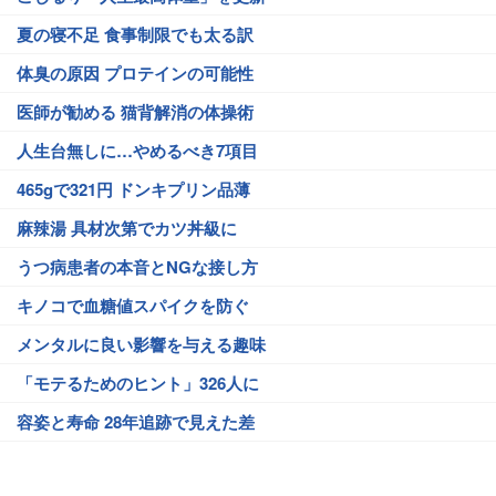
夏の寝不足 食事制限でも太る訳
体臭の原因 プロテインの可能性
医師が勧める 猫背解消の体操術
人生台無しに…やめるべき7項目
465gで321円 ドンキプリン品薄
麻辣湯 具材次第でカツ丼級に
うつ病患者の本音とNGな接し方
キノコで血糖値スパイクを防ぐ
メンタルに良い影響を与える趣味
「モテるためのヒント」326人に
容姿と寿命 28年追跡で見えた差