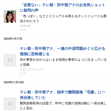
「必要ない」テレ朝・田中萌アナのお色気ショット
に疑問の声
「色っぽい」などとビジュアルを称えるネットニュースも配
信されたそう
女性自身
15:53
2025年1月17日
テレ朝・田中萌アナ、一連の中居問題めぐり広がる
憶測に恐怖感じる
何が事実か分からないまま憶測が事実のように広まっている
と指摘
スポニチアネックス
21:33
2024年11月18日
テレ朝・田中萌アナ、独学で難関資格「宅建」に一
発合格していた
難関資格取得の話題で、昨年に宅建の資格試験に一発合格し
たと告白