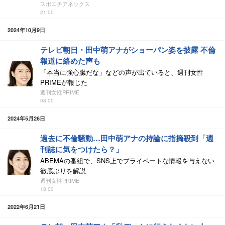
スポニチアネックス
21:00
2024年10月9日
テレビ朝日・田中萌アナがショーパン姿を披露 不倫
報道に絡めた声も
「本当に強心臓だな」などの声が出ていると、週刊女性
PRIMEが報じた
週刊女性PRIME
08:00
2024年5月26日
過去に不倫騒動…田中萌アナの持論に指摘殺到「週
刊誌に気をつけたら？」
ABEMAの番組で、SNS上でプライベートな情報を与えない
徹底ぶりを解説
週刊女性PRIME
18:00
2022年6月21日