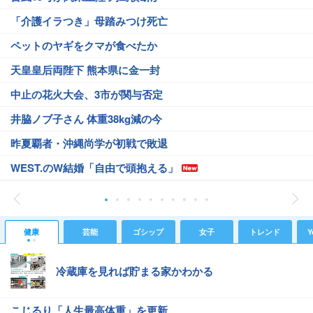
「介護イラつき」母踏みつけ死亡
ペットのヤギをクマが食べたか
天皇皇后両陛下 熊本県に金一封
中止の花火大会、3市が関与否定
井脇ノブ子さん 体重38kg減の今
昨夏覇者・沖縄尚学が初戦で敗退
WEST.のW結婚「自由で頭抱える」
健康
芸能
ゴシップ
女子
トレンド
Y
冷蔵庫を見れば貯まる家かわかる
こじるり「人生最高体重」を更新