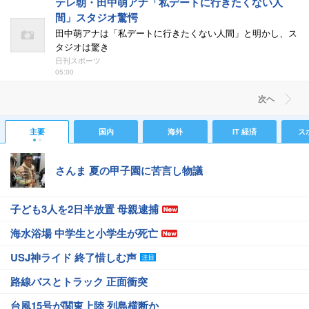
テレ朝・田中萌アナ「私デートに行きたくない人
間」スタジオ驚愕
田中萌アナは「私デートに行きたくない人間」と明かし、ス
タジオは驚き
日刊スポーツ
05:00
次ヘ
主要
国内
海外
IT 経済
ス
さんま 夏の甲子園に苦言し物議
子ども3人を2日半放置 母親逮捕
海水浴場 中学生と小学生が死亡
USJ神ライド 終了惜しむ声
路線バスとトラック 正面衝突
台風15号が関東上陸 列島横断か