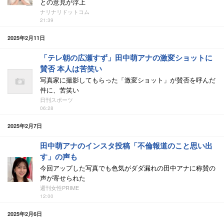
との意見が浮上
ナリナリドットコム
21:39
2025年2月11日
「テレ朝の広瀬すず」田中萌アナの激変ショットに
賛否 本人は苦笑い
写真家に撮影してもらった「激変ショット」が賛否を呼んだ
件に、苦笑い
日刊スポーツ
06:28
2025年2月7日
田中萌アナのインスタ投稿「不倫報道のこと思い出
す」の声も
今回アップした写真でも色気がダダ漏れの田中アナに称賛の
声が寄せられた
週刊女性PRIME
12:00
2025年2月6日