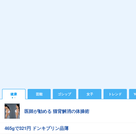
健康
芸能
ゴシップ
女子
トレンド
Y
医師が勧める 猫背解消の体操術
465gで321円 ドンキプリン品薄