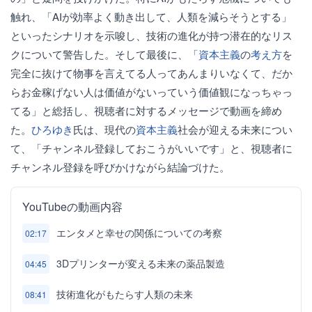
触れ、「AIが効率よく動き出して、人類を減らそうとする」
といったシナリオを示唆し、技術の進化が持つ潜在的なリス
クについて警告した。そして最後に、「
資本主義
の
考え方
を
完全に抜けて物事を言えてる人ってあんまりいなくて、だか
らお金稼げない人は価値がないっていう価値観になっちゃっ
てる」と総括し、視聴者に対するメッセージで動画を締め
た。
ひろゆき
氏は、現代の
資本主義
社会が迎える未来につい
て、「チャンネル登録しておこうがいいです」と、視聴者に
チャンネル登録を呼びかけながら結論づけた。
YouTubeの動画内容
エンタメと幸せの関係についての考察
02:17
3Dプリンターが変える未来の薬品製造
04:45
技術進化がもたらす人類の未来
08:41