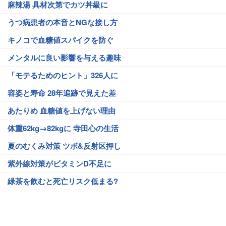
麻辣湯 具材次第でカツ丼級に
うつ病患者の本音とNGな接し方
キノコで血糖値スパイクを防ぐ
メンタルに良い影響を与える趣味
「モテるためのヒント」326人に
容姿と寿命 28年追跡で見えた差
あたりめ 血糖値を上げない理由
体重62kg→82kgに 寺田心の生活
夏のむくみ対策 ツボ&反射区押し
紫外線対策がビタミンD不足に
緑茶を飲むと死亡リスク低まる?