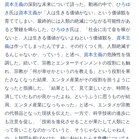
資本主義
の深刻な未来について語った。動画の中で、
ひろゆ
き
氏は
資本主義
が「人は生きる価値がない」という価値観を
育ててしまい、最終的には人類の絶滅につながる可能性があ
ると警鐘を鳴らした。
ひろゆき
氏は、「社会に出て金を稼が
ないと、人は生きる価値がないよねという価値観を、
資本主
義
は作ってしまったんですよ。その行くつく先、人類絶滅す
るんじゃないか、っていう」と述べ、
資本主義
の危険性を強
調した。続いて、宗教とエンターテインメントの役割にも触
れ、宗教が「何が幸せかというのを教える」という役割を果
たさなくなった結果、エンタメ産業がその役割を担うように
なったと指摘した。「結果として、見て楽しいとか、時間を
潰していたものが良かったよね、というふうに思うものが結
局、エンタメ産業になっちゃった」と述べ、エンタメが宗教
の代替品となった現状を伝えた。一方で、科学技術の進歩に
も注意を促し、「技術を進化させることが果たして人類にと
って良いことなのかっていうと、そうじゃないんじゃねえ
の」と疑問を投げかけた。特にAIがもたらす危機についても