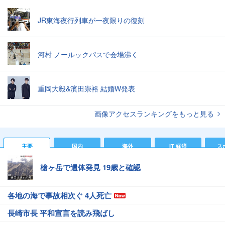
JR東海夜行列車が一夜限りの復刻
河村 ノールックパスで会場沸く
重岡大毅&濱田崇裕 結婚W発表
画像アクセスランキングをもっと見る
主要
国内
海外
IT 経済
ス
槍ヶ岳で遺体発見 19歳と確認
各地の海で事故相次ぐ 4人死亡
長崎市長 平和宣言を読み飛ばし