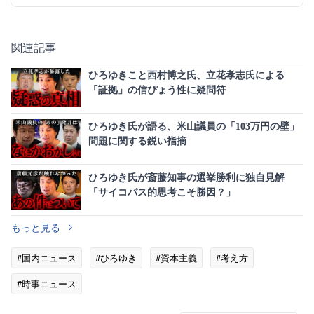
関連記事
ひろゆきこと西村博之氏、立花孝志氏による
「証拠」の信ぴょう性に疑問符
ひろゆき氏が語る、米山議員の「103万円の壁」
問題に関する鋭い指摘
ひろゆき氏が斎藤知事の選挙勝利に独自見解
「サイコパス的思考こそ勝因？」
もっと見る
#国内ニュース
#ひろゆき
#資本主義
#考え方
#時事ニュース