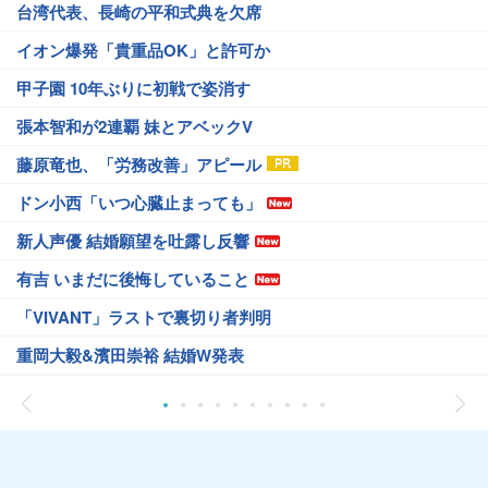
台湾代表、長崎の平和式典を欠席
イオン爆発「貴重品OK」と許可か
甲子園 10年ぶりに初戦で姿消す
張本智和が2連覇 妹とアベックV
藤原竜也、「労務改善」アピール
ドン小西「いつ心臓止まっても」
新人声優 結婚願望を吐露し反響
有吉 いまだに後悔していること
「VIVANT」ラストで裏切り者判明
重岡大毅&濱田崇裕 結婚W発表