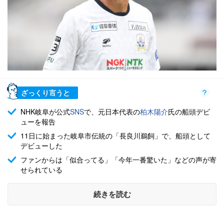
ざっくり言うと
NHK岐阜が公式
SNS
で、元日本代表の
柏木陽介
氏の船頭デビ
ューを報告
11日に始まった岐阜市伝統の「長良川鵜飼」で、船頭として
デビューした
ファンからは「似合ってる」「今年一番驚いた」などの声が寄
せられている
続きを読む