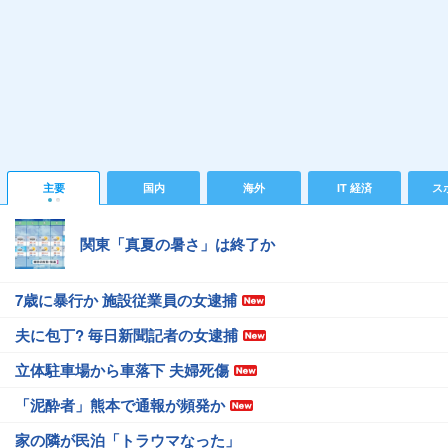
主要
国内
海外
IT 経済
ス
関東「真夏の暑さ」は終了か
7歳に暴行か 施設従業員の女逮捕
夫に包丁? 毎日新聞記者の女逮捕
立体駐車場から車落下 夫婦死傷
「泥酔者」熊本で通報が頻発か
家の隣が民泊「トラウマなった」