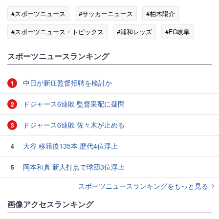
#スポーツニュース
#サッカーニュース
#柏木陽介
#スポーツニュース・トピックス
#浦和レッズ
#FC岐阜
#SNS
スポーツニュースランキング
中日が新庄監督招聘を検討か
1
ドジャース6連敗 監督采配に疑問
2
ドジャース6連敗 佐々木が止める
3
大谷 移籍後135本 歴代4位浮上
4
岡本和真 新人打点で球団3位浮上
5
スポーツニュースランキングをもっと見る
画像アクセスランキング