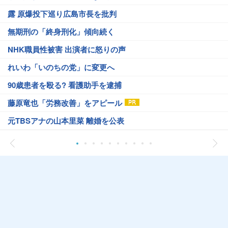
露 原爆投下巡り広島市長を批判
無期刑の「終身刑化」傾向続く
NHK職員性被害 出演者に怒りの声
れいわ「いのちの党」に変更へ
90歳患者を殴る? 看護助手を逮捕
藤原竜也「労務改善」をアピール
元TBSアナの山本里菜 離婚を公表