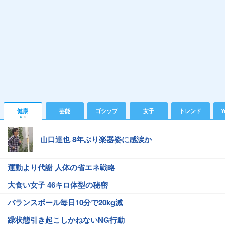
健康
芸能
ゴシップ
女子
トレンド
Y
山口達也 8年ぶり楽器姿に感涙か
運動より代謝 人体の省エネ戦略
大食い女子 46キロ体型の秘密
バランスボール毎日10分で20kg減
躁状態引き起こしかねないNG行動