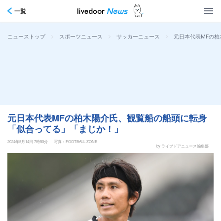
一覧
>
>
>
元日本代表MFの
ニューストップ
スポーツニュース
サッカーニュース
元日本代表MFの柏木陽介氏、観覧船の船頭に転身
「似合ってる」「まじか！」
2024年5月14日 7時50分
写真：FOOTBALL ZONE
by ライブドアニュース編集部