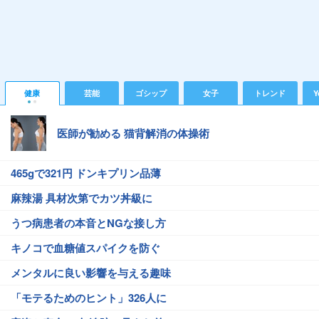
健康
芸能
ゴシップ
女子
トレンド
Y
医師が勧める 猫背解消の体操術
465gで321円 ドンキプリン品薄
麻辣湯 具材次第でカツ丼級に
うつ病患者の本音とNGな接し方
キノコで血糖値スパイクを防ぐ
メンタルに良い影響を与える趣味
「モテるためのヒント」326人に