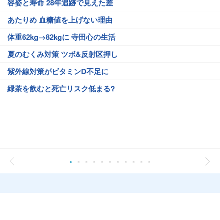
容姿と寿命 28年追跡で見えた差
あたりめ 血糖値を上げない理由
体重62kg→82kgに 寺田心の生活
夏のむくみ対策 ツボ&反射区押し
紫外線対策がビタミンD不足に
緑茶を飲むと死亡リスク低まる?