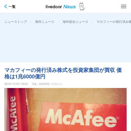
一覧
>
>
>
マカフィーの発行済み株
ニューストップ
海外ニュース
海外総合ニュース
マカフィーの発行済み株式を投資家集団が買収 価
格は1兆6000億円
2021年11月9日 11時4分
写真：GIGAZINE（ギガジン）