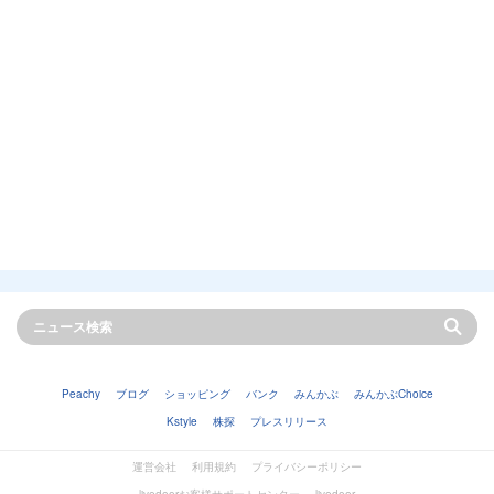
Peachy
ブログ
ショッピング
バンク
みんかぶ
みんかぶChoice
Kstyle
株探
プレスリリース
運営会社
利用規約
プライバシーポリシー