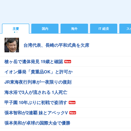
主要
国内
海外
IT 経済
ス
台湾代表、長崎の平和式典を欠席
槍ヶ岳で遺体発見 19歳と確認
イオン爆発「貴重品OK」と許可か
JR東海夜行列車が一夜限りの復刻
海水浴で3人が流される 1人死亡
甲子園 10年ぶりに初戦で姿消す
張本智和が2連覇 妹とアベックV
張本美和が卓球の国際大会で優勝