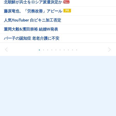
北朝鮮が兵士をロシア派遣決定か
藤原竜也、「労務改善」アピール
人気YouTuber 白ビキニ加工否定
重岡大毅&濱田崇裕 結婚W発表
パー子の認知症 老老介護に不安