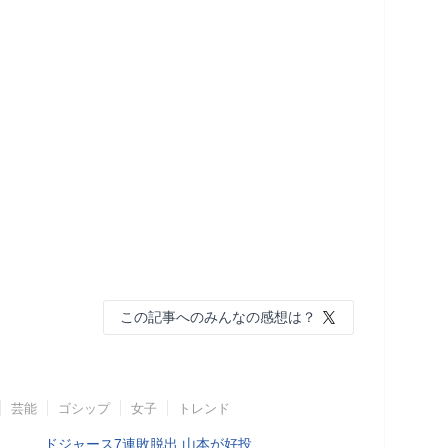
この記事へのみんなの感想は？
芸能
ゴシップ
女子
トレンド
ドジャース7連敗脱出 山本が好投