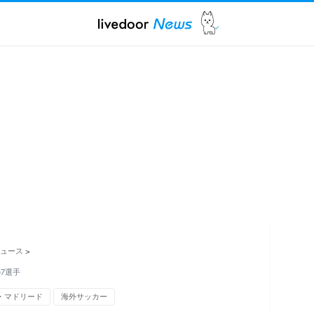
ュース
>
7選手
・マドリード
海外サッカー