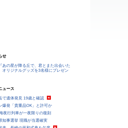
らせ
『あの星が降る丘で、君とまた出会いた
』オリジナルグッズを3名様にプレゼン
ニュース
岳で遺体発見 19歳と確認
ン爆発「貴重品OK」と許可か
東海夜行列車が一夜限りの復刻
県知事選挙 現職が当選確実
代表、長崎の平和式典を欠席