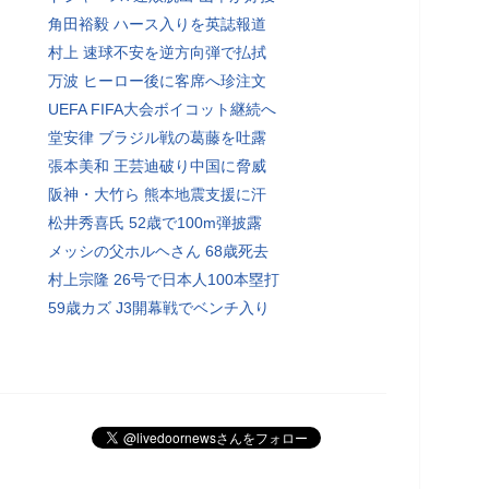
角田裕毅 ハース入りを英誌報道
村上 速球不安を逆方向弾で払拭
万波 ヒーロー後に客席へ珍注文
UEFA FIFA大会ボイコット継続へ
堂安律 ブラジル戦の葛藤を吐露
張本美和 王芸迪破り中国に脅威
阪神・大竹ら 熊本地震支援に汗
松井秀喜氏 52歳で100m弾披露
メッシの父ホルヘさん 68歳死去
村上宗隆 26号で日本人100本塁打
59歳カズ J3開幕戦でベンチ入り