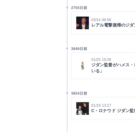
2705日前
03/14 06:56
レアル電撃復帰のジダ
3849日前
01/25 10:26
ジダン監督がハメス・
いる」
3854日前
01/19 13:27
C・ロナウド ジダン