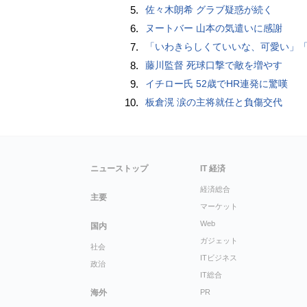
5.
佐々木朗希 グラブ疑惑が続く
6.
ヌートバー 山本の気遣いに感謝
7.
「いわきらしくていいな、可愛い」「斬新」初出場初勝利の東日本国際大昌平、アルプス彩ったフラダンス部の応援に反響 部員は感無量「夢を見て
8.
藤川監督 死球口撃で敵を増やす
9.
イチロー氏 52歳でHR連発に驚嘆
10.
板倉滉 涙の主将就任と負傷交代
ニューストップ
IT 経済
経済総合
主要
マーケット
Web
国内
ガジェット
社会
ITビジネス
政治
IT総合
海外
PR