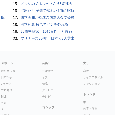
15.
メッシの父ホルヘさん 68歳死去
16.
涙出た 甲子園で流れた1曲に感動
いるよう」
17.
張本美和が卓球の国際大会で優勝
18.
岡本和真 疲労でベンチ外れる
19.
38歳格闘家「10代女性」と再婚
20.
マリナーズ50周年 日本人3人選出
スポーツ
芸能
女子
海外サッカー
芸能総合
恋愛
日本代表
音楽
ライフスタイル
Jリーグ
韓流
ファッション
プロ野球
グラビア
トレンド
MLB
テレビ
本
ゴルフ
ゴシップ
教育・仕事
テニス
からだ