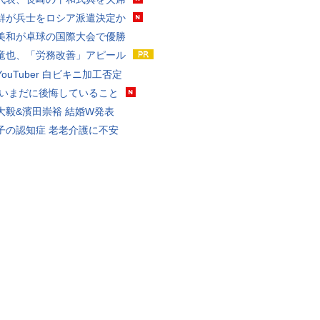
鮮が兵士をロシア派遣決定か
美和が卓球の国際大会で優勝
竜也、「労務改善」アピール
ouTuber 白ビキニ加工否定
 いまだに後悔していること
大毅&濱田崇裕 結婚W発表
子の認知症 老老介護に不安