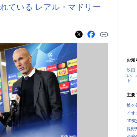
れている レアル・マドリー
お知
映画
い。
ト！
主要
槍ヶ
イオ
JR
長野
台湾