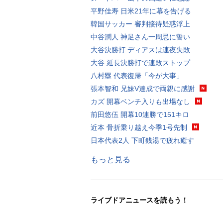
平野佳寿 日米21年に幕を告げる
韓国サッカー 審判接待疑惑浮上
中谷潤人 神足さん一周忌に誓い
大谷決勝打 ディアスは連夜失敗
大谷 延長決勝打で連敗ストップ
八村塁 代表復帰「今が大事」
張本智和 兄妹V達成で両親に感謝
カズ 開幕ベンチ入りも出場なし
前田悠伍 開幕10連勝で151キロ
近本 骨折乗り越え今季1号先制
日本代表2人 下町銭湯で疲れ癒す
もっと見る
ライブドアニュースを読もう！