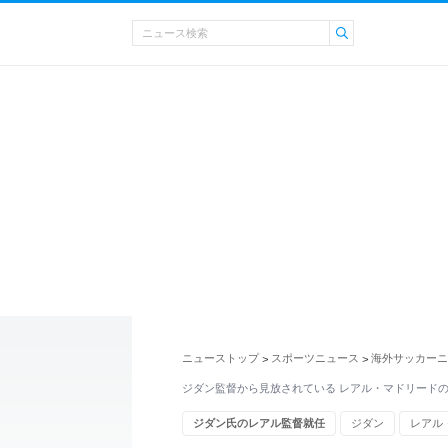
ニューストップ
スポーツニュース
海外サッカーニ
>
>
ジダン監督から見放されている レアル・マドリードの
ジダン氏のレアル監督就任
ジダン
レアル
リーガ・エスパニョーラ（ラ・リーガ）