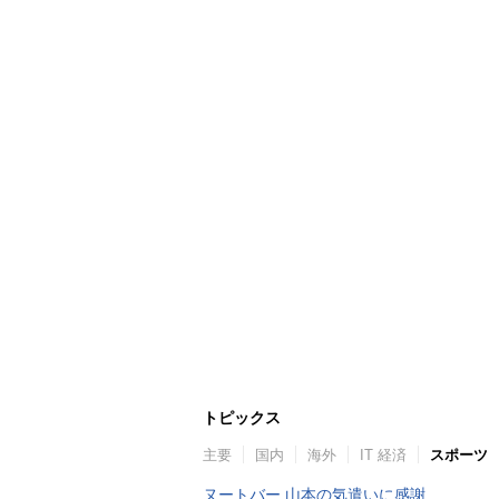
トピックス
主要
国内
海外
IT 経済
スポーツ
ヌートバー 山本の気遣いに感謝