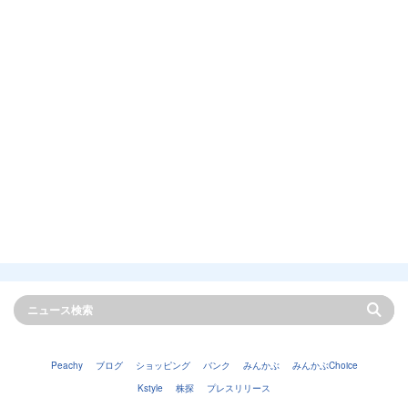
Peachy
ブログ
ショッピング
バンク
みんかぶ
みんかぶChoice
Kstyle
株探
プレスリリース