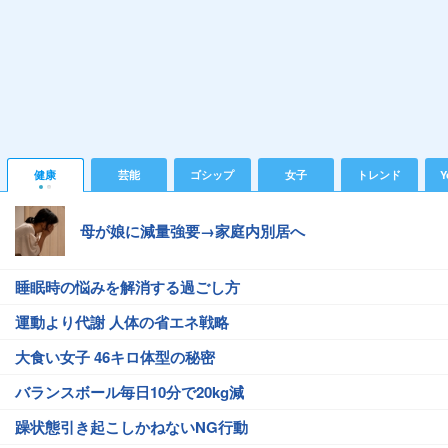
健康
芸能
ゴシップ
女子
トレンド
Y
母が娘に減量強要→家庭内別居へ
睡眠時の悩みを解消する過ごし方
運動より代謝 人体の省エネ戦略
大食い女子 46キロ体型の秘密
バランスボール毎日10分で20kg減
躁状態引き起こしかねないNG行動