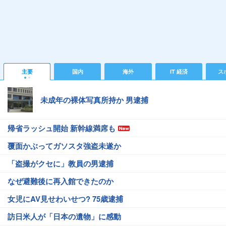
主要
国内
海外
IT 経済
ス
未成年の裸体写真所持か 男逮捕
帰省ラッシュ開始 新幹線満席も
覆面かぶってガソスタ強盗未遂か
「盗撮がクセに」教員の男逮捕
なぜ避難後に再入館できたのか
女児にAV見せわいせつ? 75歳逮捕
訪日米人が「日本の遺物」に感動