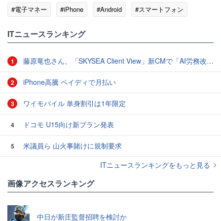
#電子マネー
#iPhone
#Android
#スマートフォン
ITニュースランキング
藤原竜也さん、「SKYSEA Client View」新CMで「AI労務改善」をアピール 働き方をAIが分析したら「すぐに休んで」と言われる？
1
iPhone高騰 ペイディで月払い
2
ワイモバイル 単身割引は1年限定
3
ドコモ U15向け新プラン発表
4
米議員ら 山火事賭けに規制要求
5
ITニュースランキングをもっと見る
画像アクセスランキング
中日が新庄監督招聘を検討か