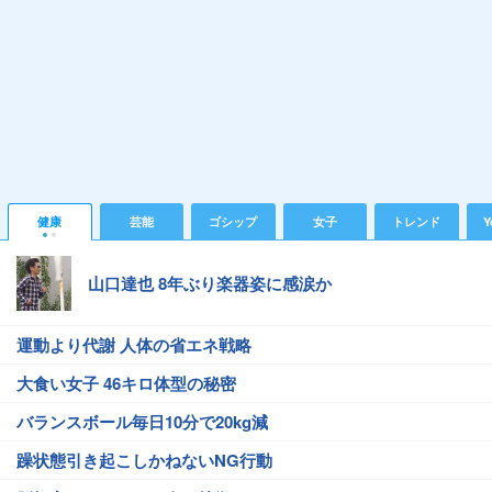
健康
芸能
ゴシップ
女子
トレンド
Y
山口達也 8年ぶり楽器姿に感涙か
運動より代謝 人体の省エネ戦略
大食い女子 46キロ体型の秘密
バランスボール毎日10分で20kg減
躁状態引き起こしかねないNG行動