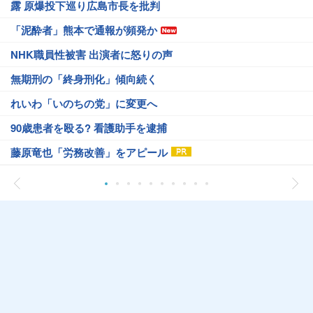
露 原爆投下巡り広島市長を批判
「泥酔者」熊本で通報が頻発か
NHK職員性被害 出演者に怒りの声
無期刑の「終身刑化」傾向続く
れいわ「いのちの党」に変更へ
90歳患者を殴る? 看護助手を逮捕
藤原竜也「労務改善」をアピール