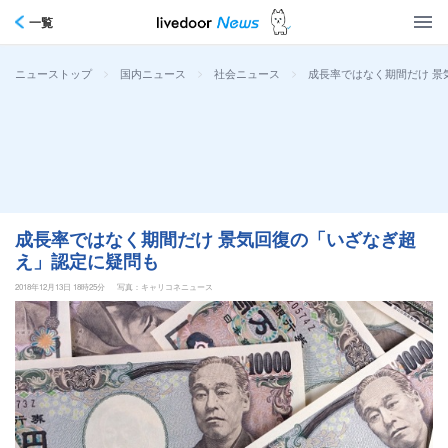
一覧
>
>
>
成長率ではなく期間だけ 景
ニューストップ
国内ニュース
社会ニュース
成長率ではなく期間だけ 景気回復の「いざなぎ超
え」認定に疑問も
2018年12月13日 18時25分
写真：キャリコネニュース