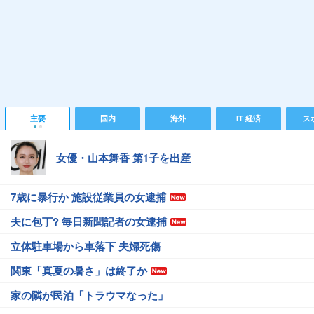
主要
国内
海外
IT 経済
ス
女優・山本舞香 第1子を出産
7歳に暴行か 施設従業員の女逮捕
夫に包丁? 毎日新聞記者の女逮捕
立体駐車場から車落下 夫婦死傷
関東「真夏の暑さ」は終了か
家の隣が民泊「トラウマなった」