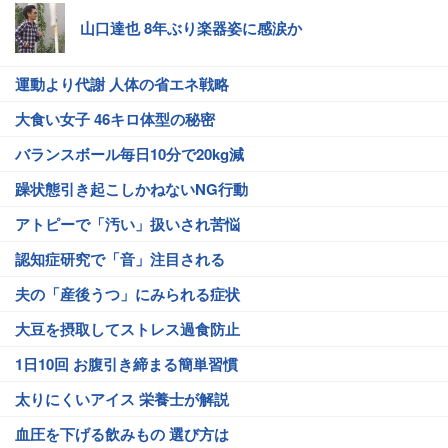
山口達也 8年ぶり楽器姿に感涙か
運動より代謝 人体の省エネ戦略
大食い女子 46キロ体型の秘密
バランスボール毎日10分で20kg減
躁状態引き起こしかねないNG行動
アトピーで「汚い」扱いされ苦悩
認知症研究で「音」注目される
夫の「産後うつ」にみられる症状
大豆を摂取してストレス過食防止
1日10回 お腹引き締まる簡単習慣
太りにくいアイス 栄養士が解説
血圧を下げる飲みもの 選び方は