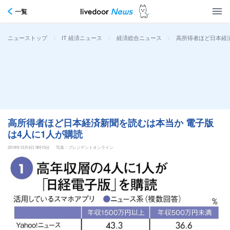
一覧
>
>
>
高所得者ほど日本経済
ニューストップ
IT 経済ニュース
経済総合ニュース
高所得者ほど日本経済新聞を読むは本当か 電子版
は4人に1人が購読
2018年12月4日 9時15分
写真：プレジデントオンライン