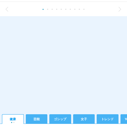
健康
芸能
ゴシップ
女子
トレンド
Y