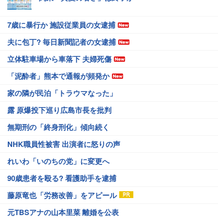
7歳に暴行か 施設従業員の女逮捕
夫に包丁? 毎日新聞記者の女逮捕
立体駐車場から車落下 夫婦死傷
「泥酔者」熊本で通報が頻発か
家の隣が民泊「トラウマなった」
露 原爆投下巡り広島市長を批判
無期刑の「終身刑化」傾向続く
NHK職員性被害 出演者に怒りの声
れいわ「いのちの党」に変更へ
90歳患者を殴る? 看護助手を逮捕
藤原竜也「労務改善」をアピール
元TBSアナの山本里菜 離婚を公表