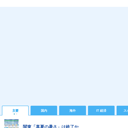
主要
国内
海外
IT 経済
ス
関東「真夏の暑さ」は終了か