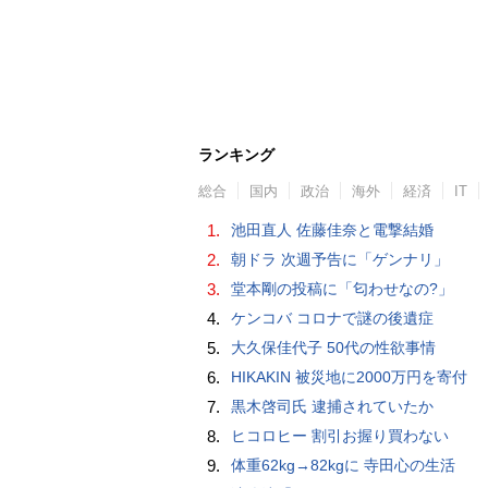
ランキング
総合
国内
政治
海外
経済
IT
1.
池田直人 佐藤佳奈と電撃結婚
2.
朝ドラ 次週予告に「ゲンナリ」
3.
堂本剛の投稿に「匂わせなの?」
4.
ケンコバ コロナで謎の後遺症
5.
大久保佳代子 50代の性欲事情
6.
HIKAKIN 被災地に2000万円を寄付
7.
黒木啓司氏 逮捕されていたか
8.
ヒコロヒー 割引お握り買わない
9.
体重62kg→82kgに 寺田心の生活