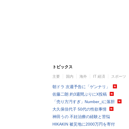
トピックス
主要
国内
海外
IT 経済
スポーツ
朝ドラ 次週予告に「ゲンナリ」
佐藤二朗 約3週間ぶりにX投稿
「売り方汚すぎ」Number_iに落胆
大久保佳代子 50代の性欲事情
神田うの 不妊治療の経験と苦悩
HIKAKIN 被災地に2000万円を寄付