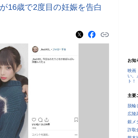
erが16歳で2度目の妊娠を告白
お知
映画
い。
ト！
主要
脱輪
広陵
銀メ
詐取
熊本