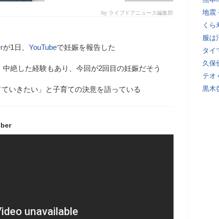
地震
by ライブドアニュース編集部
くら
服は
r
が1日、
YouTube
で妊娠を報告した
タイ
久保
娠・中絶した経験もあり、今回が2回目の妊娠だそう
テオ
黒木
てていきたい」と子育ての決意を語っている
er