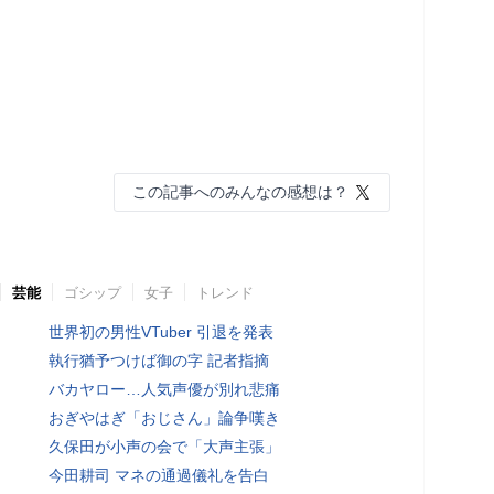
この記事へのみんなの感想は？
芸能
ゴシップ
女子
トレンド
世界初の男性VTuber 引退を発表
執行猶予つけば御の字 記者指摘
バカヤロー…人気声優が別れ悲痛
おぎやはぎ「おじさん」論争嘆き
久保田が小声の会で「大声主張」
今田耕司 マネの通過儀礼を告白