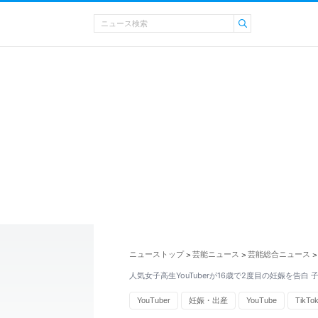
ニューストップ
芸能ニュース
芸能総合ニュース
>
>
>
人気女子高生YouTuberが16歳で2度目の妊娠を告白
YouTuber
妊娠・出産
YouTube
TikTo