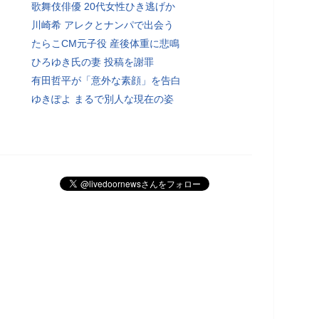
歌舞伎俳優 20代女性ひき逃げか
川崎希 アレクとナンパで出会う
たらこCM元子役 産後体重に悲鳴
ひろゆき氏の妻 投稿を謝罪
有田哲平が「意外な素顔」を告白
ゆきぽよ まるで別人な現在の姿