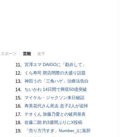
スポーツ
芸能
女子
11.
宮澤エマ DAIGOに「勘弁して」
12.
くら寿司 閉店間際の大盛り話題
13.
神田うの「三角ハゲ」治療法告白
14.
ちいかわ 14日間で興収50億突破
15.
マイケル・ジャクソン来日秘話
16.
寿美花代さん死去 息子2人が追悼
17.
テオくん 加藤乃愛との破局発表
18.
佐藤二朗 約3週間ぶりにX投稿
19.
「売り方汚すぎ」Number_iに落胆