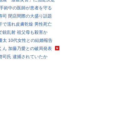
 手術中の医師が患者を守る
寿司 閉店間際の大盛り話題
汗で濡れ皮膚乾燥 男性死亡
で銃乱射 祖父母も殺害か
優太 10代女性との結婚報告
くん 加藤乃愛との破局発表
啓司氏 逮捕されていたか