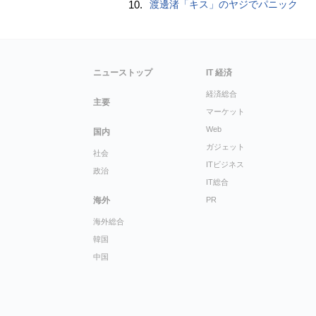
10.
渡邊渚「キス」のヤジでパニック
ニューストップ
IT 経済
経済総合
主要
マーケット
Web
国内
ガジェット
社会
ITビジネス
政治
IT総合
海外
PR
海外総合
韓国
中国