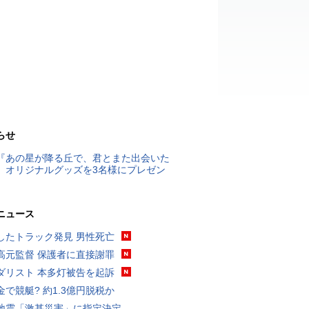
らせ
『あの星が降る丘で、君とまた出会いた
』オリジナルグッズを3名様にプレゼン
ニュース
したトラック発見 男性死亡
高元監督 保護者に直接謝罪
ダリスト 本多灯被告を起訴
金で競艇? 約1.3億円脱税か
地震「激甚災害」に指定決定