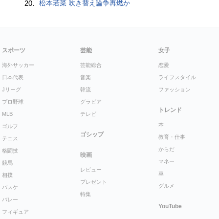
20.
松本若菜 吹き替え論争再燃か
スポーツ
芸能
女子
海外サッカー
芸能総合
恋愛
日本代表
音楽
ライフスタイル
Jリーグ
韓流
ファッション
プロ野球
グラビア
トレンド
MLB
テレビ
本
ゴルフ
ゴシップ
教育・仕事
テニス
からだ
格闘技
映画
マネー
競馬
レビュー
車
相撲
プレゼント
グルメ
バスケ
特集
バレー
YouTube
フィギュア