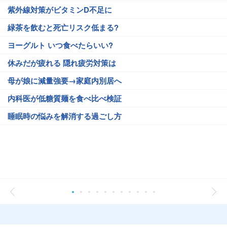
紫外線対策がビタミンD不足に
緑茶を飲むと死亡リスク低まる?
ヨーグルト いつ食べたらいい?
休みだが疲れる 隠れ疲労対策は
母が娘に減量強要→家庭内別居へ
内科医が低糖質麺を食べ比べ検証
睡眠時の悩みを解消する過ごし方