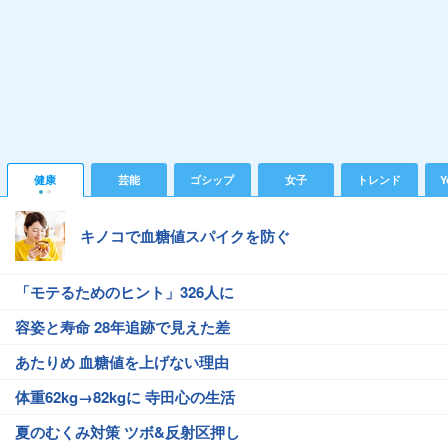
健康
芸能
ゴシップ
女子
トレンド
Y
キノコで血糖値スパイクを防ぐ
「モテるためのヒント」326人に
容姿と寿命 28年追跡で見えた差
あたりめ 血糖値を上げない理由
体重62kg→82kgに 寺田心の生活
夏のむくみ対策 ツボ&反射区押し