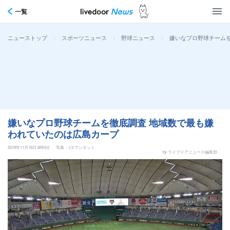
一覧
>
>
>
嫌いなプロ野球チーム
ニューストップ
スポーツニュース
野球ニュース
嫌いなプロ野球チームを徹底調査 地域数で最も嫌
われていたのは広島カープ
2018年11月16日 6時0分
写真：Jタウンネット
by ライブドアニュース編集部