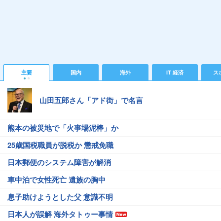
主要
国内
海外
IT 経済
ス
山田五郎さん「アド街」で名言
熊本の被災地で「火事場泥棒」か
25歳国税職員が脱税か 懲戒免職
日本郵便のシステム障害が解消
車中泊で女性死亡 遺族の胸中
息子助けようとした父 意識不明
日本人が誤解 海外タトゥー事情