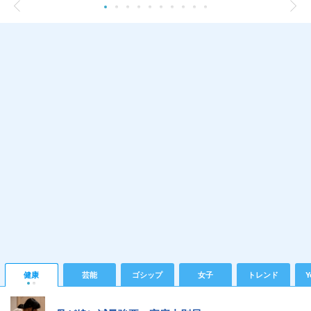
健康
芸能
ゴシップ
女子
トレンド
Y