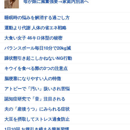
母が娘に減量強要→家庭内別居へ
睡眠時の悩みを解消する過ごし方
運動より代謝 人体の省エネ戦略
大食い女子 46キロ体型の秘密
バランスボール毎日10分で20kg減
躁状態引き起こしかねないNG行動
キウイを食べる際の3つの注意点
脳梗塞になりやすい人の特徴
アトピーで「汚い」扱いされ苦悩
認知症研究で「音」注目される
夫の「産後うつ」にみられる症状
大豆を摂取してストレス過食防止
1日10回 お腹引き締まる簡単習慣