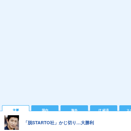
主要
国内
海外
IT 経済
ス
「脱STARTO社」かじ切り…大勝利