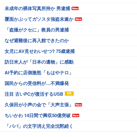
未成年の裸体写真所持か 男逮捕
覆面かぶってガソスタ強盗未遂か
「盗撮がクセに」教員の男逮捕
なぜ避難後に再入館できたのか
女児にAV見せわいせつ? 75歳逮捕
訪日米人が「日本の遺物」に感動
AI予約に店側激怒「もはやテロ」
国民からの受信料が…不満爆発
注目 古いPCが復活するUSB
久保田が小声の会で「大声主張」
ちいかわ 14日間で興収50億突破
「パパ」の文字消え完全沈黙続く