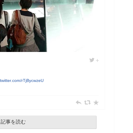
.twitter.com/rTjBycwzeU
記事を読む