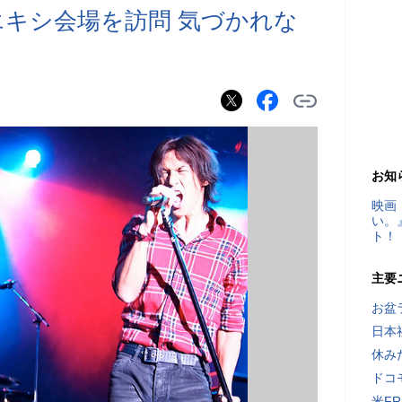
エキシ会場を訪問 気づかれな
お知
映画
い。
ト！
主要
お盆
日本
休み
ドコ
米F