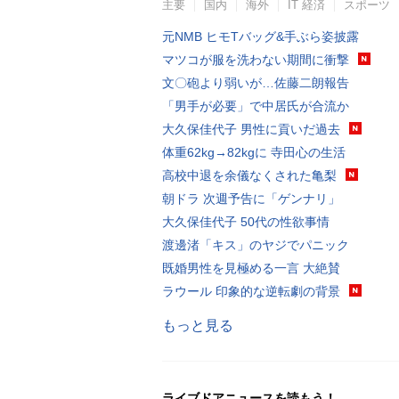
主要
国内
海外
IT 経済
スポーツ
元NMB ヒモTバッグ&手ぶら姿披露
マツコが服を洗わない期間に衝撃
文〇砲より弱いが…佐藤二朗報告
「男手が必要」で中居氏が合流か
大久保佳代子 男性に貢いだ過去
体重62kg→82kgに 寺田心の生活
高校中退を余儀なくされた亀梨
朝ドラ 次週予告に「ゲンナリ」
大久保佳代子 50代の性欲事情
渡邊渚「キス」のヤジでパニック
既婚男性を見極める一言 大絶賛
ラウール 印象的な逆転劇の背景
もっと見る
ライブドアニュースを読もう！