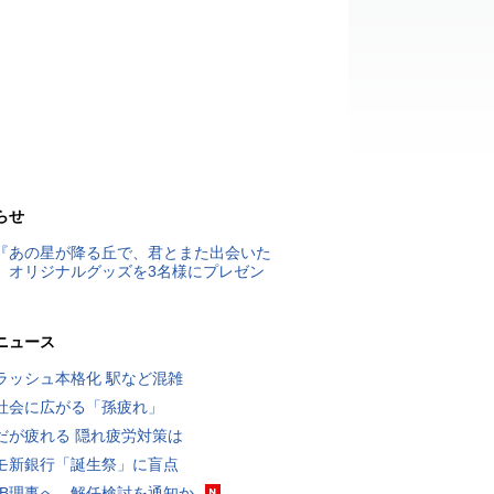
らせ
『あの星が降る丘で、君とまた出会いた
』オリジナルグッズを3名様にプレゼン
ニュース
ラッシュ本格化 駅など混雑
社会に広がる「孫疲れ」
だが疲れる 隠れ疲労対策は
モ新銀行「誕生祭」に盲点
RB理事へ、解任検討を通知か