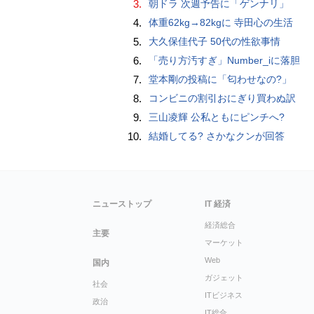
3.
朝ドラ 次週予告に「ゲンナリ」
4.
体重62kg→82kgに 寺田心の生活
5.
大久保佳代子 50代の性欲事情
6.
「売り方汚すぎ」Number_iに落胆
7.
堂本剛の投稿に「匂わせなの?」
8.
コンビニの割引おにぎり買わぬ訳
9.
三山凌輝 公私ともにピンチへ?
10.
結婚してる? さかなクンが回答
ニューストップ
IT 経済
経済総合
主要
マーケット
Web
国内
ガジェット
社会
ITビジネス
政治
IT総合