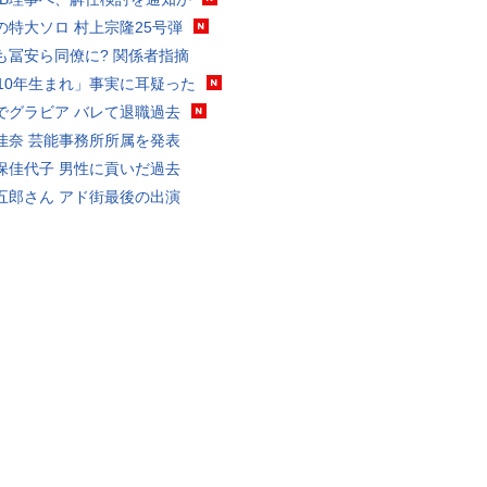
の特大ソロ 村上宗隆25号弾
も冨安ら同僚に? 関係者指摘
010年生まれ」事実に耳疑った
でグラビア バレて退職過去
佳奈 芸能事務所所属を発表
保佳代子 男性に貢いだ過去
五郎さん アド街最後の出演