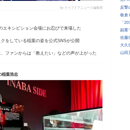
反撃
by ライブドアニュース編集部
板倉
「2
身のエキシビション会場にお忍びで来場した
副業
佐藤
クをしている稲葉の姿を公式SNSが公開
大久
山田
に、ファンからは「教えたい」などの声が上がった
の稲葉浩志