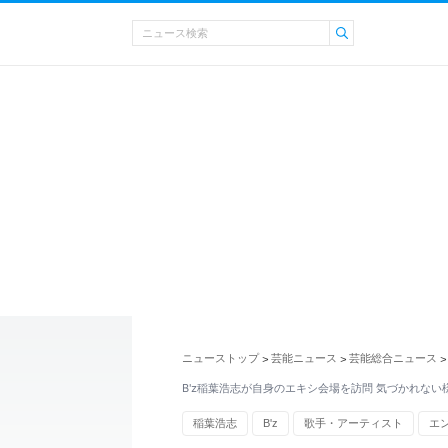
ニューストップ
芸能ニュース
芸能総合ニュース
>
>
>
B'z稲葉浩志が自身のエキシ会場を訪問 気づかれな
稲葉浩志
B'z
歌手・アーティスト
エ