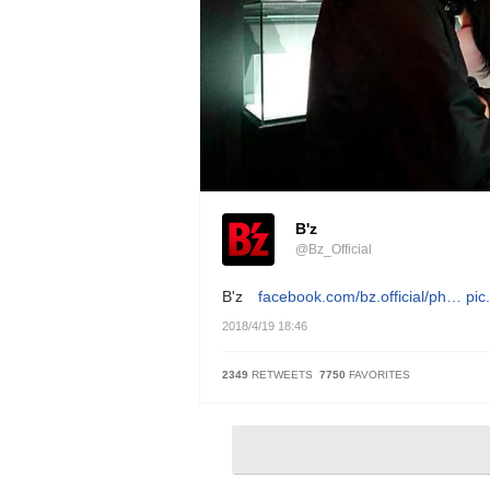
B'z
@Bz_Official
B'z
facebook.com/bz.official/ph…
pic
2018/4/19 18:46
2349
RETWEETS
7750
FAVORITES