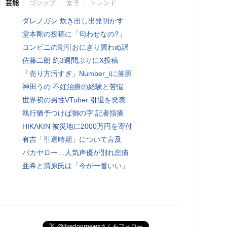
芸能
ゴシップ
女子
トレンド
ダレノガレ 炊き出し出発明かす
堂本剛の投稿に「匂わせなの?」
コンビニの割引おにぎり買わぬ訳
佐藤二朗 約3週間ぶりにX投稿
「売り方汚すぎ」Number_iに落胆
神田うの 不妊治療の経験と苦悩
世界初の男性VTuber 引退を発表
執行猶予つけば御の字 記者指摘
HIKAKIN 被災地に2000万円を寄付
有吉「引退時期」について言及
バカヤロー…人気声優が別れ悲痛
亜希と清原氏は「今が一番いい」