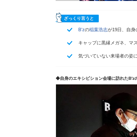
ざっくり言うと
B'z
の
稲葉浩志
が19日、自
キャップに黒縁メガネ、マス
気づいていない来場者の姿
◆自身のエキシビション会場に訪れたB'z