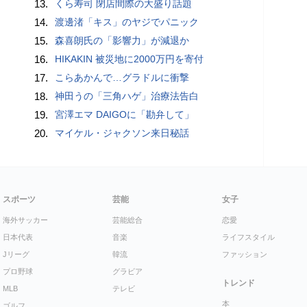
13.
くら寿司 閉店間際の大盛り話題
14.
渡邊渚「キス」のヤジでパニック
15.
森喜朗氏の「影響力」が減退か
16.
HIKAKIN 被災地に2000万円を寄付
17.
こらあかんで…グラドルに衝撃
18.
神田うの「三角ハゲ」治療法告白
19.
宮澤エマ DAIGOに「勘弁して」
20.
マイケル・ジャクソン来日秘話
スポーツ
芸能
女子
海外サッカー
芸能総合
恋愛
日本代表
音楽
ライフスタイル
Jリーグ
韓流
ファッション
プロ野球
グラビア
トレンド
MLB
テレビ
本
ゴルフ