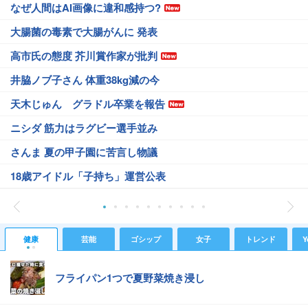
なぜ人間はAI画像に違和感持つ?
大腸菌の毒素で大腸がんに 発表
高市氏の態度 芥川賞作家が批判
井脇ノブ子さん 体重38kg減の今
天木じゅん グラドル卒業を報告
ニシダ 筋力はラグビー選手並み
さんま 夏の甲子園に苦言し物議
18歳アイドル「子持ち」運営公表
健康
芸能
ゴシップ
女子
トレンド
Y
フライパン1つで夏野菜焼き浸し