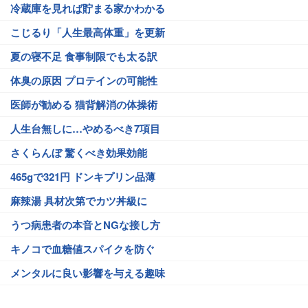
冷蔵庫を見れば貯まる家かわかる
こじるり「人生最高体重」を更新
夏の寝不足 食事制限でも太る訳
体臭の原因 プロテインの可能性
医師が勧める 猫背解消の体操術
人生台無しに…やめるべき7項目
さくらんぼ 驚くべき効果効能
465gで321円 ドンキプリン品薄
麻辣湯 具材次第でカツ丼級に
うつ病患者の本音とNGな接し方
キノコで血糖値スパイクを防ぐ
メンタルに良い影響を与える趣味