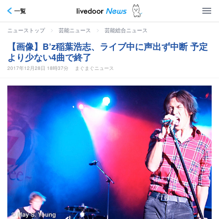
一覧
>
>
ニューストップ
芸能ニュース
芸能総合ニュース
【画像】B’z稲葉浩志、ライブ中に声出ず中断 予定
より少ない4曲で終了
2017年12月28日 18時37分
まぐまぐニュース