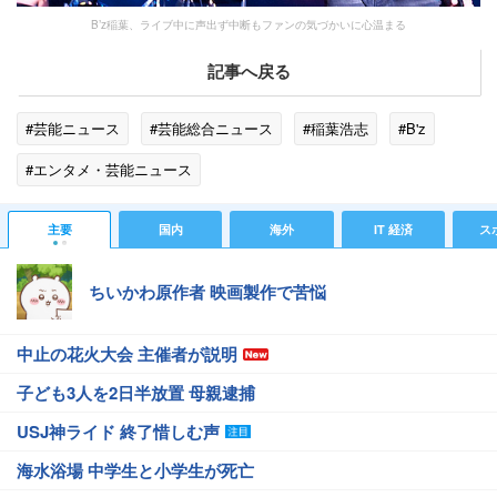
B’z稲葉、ライブ中に声出ず中断もファンの気づかいに心温まる
記事へ戻る
#芸能ニュース
#芸能総合ニュース
#稲葉浩志
#B'z
#エンタメ・芸能ニュース
主要
国内
海外
IT 経済
ス
ちいかわ原作者 映画製作で苦悩
中止の花火大会 主催者が説明
子ども3人を2日半放置 母親逮捕
USJ神ライド 終了惜しむ声
海水浴場 中学生と小学生が死亡