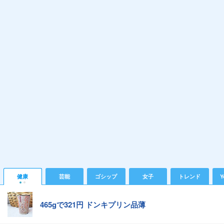
健康
芸能
ゴシップ
女子
トレンド
Y
465gで321円 ドンキプリン品薄