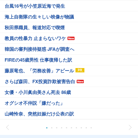
台風16号が小笠原近海で発生
海上自衛隊の生々しい映像が物議
秋田県職員、報道対応で喫煙
教員の性暴力 止まらないワケ
韓国の審判接待疑惑 JFAが調査へ
FIREの45歳男性 仕事復帰した訳
藤原竜也、「労務改善」アピール
さらば森田、FX投資詐欺被害告白
女優・小川眞由美さん死去 86歳
オグシオ不仲説「嫌だった」
山崎怜奈、突然妊娠だけ公表の訳