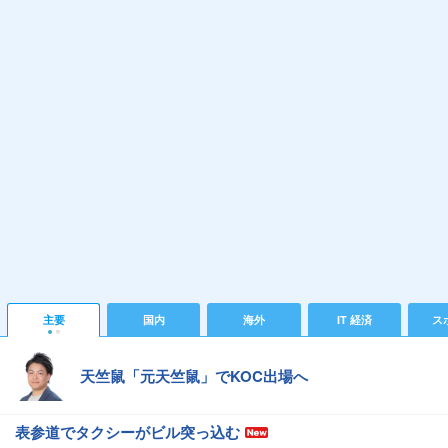
主要
国内
海外
IT 経済
ス
天竺鼠「元天竺鼠」でKOC出場へ
表参道でタクシーがビル突っ込む