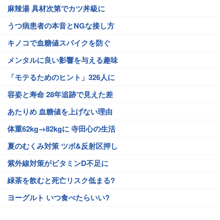
麻辣湯 具材次第でカツ丼級に
うつ病患者の本音とNGな接し方
キノコで血糖値スパイクを防ぐ
メンタルに良い影響を与える趣味
「モテるためのヒント」326人に
容姿と寿命 28年追跡で見えた差
あたりめ 血糖値を上げない理由
体重62kg→82kgに 寺田心の生活
夏のむくみ対策 ツボ&反射区押し
紫外線対策がビタミンD不足に
緑茶を飲むと死亡リスク低まる?
ヨーグルト いつ食べたらいい?