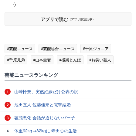
う
アプリで読む
（アプリ限定記事）
#芸能ニュース
#芸能総合ニュース
#千原ジュニア
#千原兄弟
#山本圭壱
#極楽とんぼ
#お笑い芸人
#にけつッ!!
芸能ニュースランキング
山崎怜奈、突然妊娠だけ公表の訳
1
池田直人 佐藤佳奈と電撃結婚
2
容態悪化 会話が通じないパー子
3
体重62kg→82kgに 寺田心の生活
4