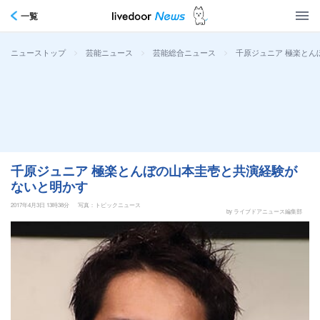
一覧
>
>
>
千原ジュニア 極楽とん
ニューストップ
芸能ニュース
芸能総合ニュース
千原ジュニア 極楽とんぼの山本圭壱と共演経験が
ないと明かす
2017年4月3日 13時38分
写真：トピックニュース
by ライブドアニュース編集部