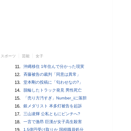
スポーツ
芸能
女子
11.
沖縄移住 1年住んで分かった現実
12.
斉藤被告の裁判「同意は異常」
13.
堂本剛の投稿に「匂わせなの?」
14.
脱輪したトラック発見 男性死亡
15.
「売り方汚すぎ」Number_iに落胆
16.
銀メダリスト 本多灯被告を起訴
17.
三山凌輝 公私ともにピンチへ?
18.
一言で激昂 巨漢が女子高生殺害
19.
1.5億円受け取りか 国税職員処分