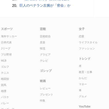
20.
巨人のベテラン左腕が「密会」か
スポーツ
芸能
女子
海外サッカー
芸能総合
恋愛
日本代表
音楽
ライフスタイル
Jリーグ
韓流
ファッション
プロ野球
グラビア
トレンド
MLB
テレビ
本
ゴルフ
ゴシップ
教育・仕事
テニス
からだ
格闘技
映画
マネー
競馬
レビュー
車
相撲
プレゼント
グルメ
バスケ
特集
バレー
YouTube