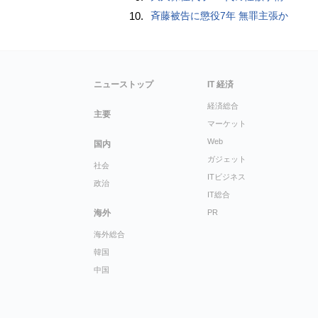
10.
斉藤被告に懲役7年 無罪主張か
ニューストップ
IT 経済
経済総合
主要
マーケット
Web
国内
ガジェット
社会
ITビジネス
政治
IT総合
海外
PR
海外総合
韓国
中国