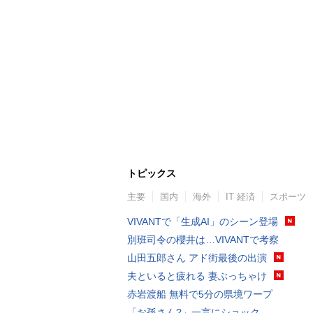
トピックス
主要
国内
海外
IT 経済
スポーツ
VIVANTで「生成AI」のシーン登場
別班司令の櫻井は…VIVANTで考察
山田五郎さん アド街最後の出演
夫といると疲れる 妻ぶっちゃけ
赤岩渡船 無料で5分の県境ワープ
「お孫さん?」一言にショック