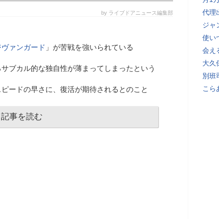
代理
by ライブドアニュース編集部
ジャ
使い
ジヴァンガード
」が苦戦を強いられている
会え
大久
るサブカル的な独自性が薄まってしまったという
別班
こら
スピードの早さに、復活が期待されるとのこと
記事を読む