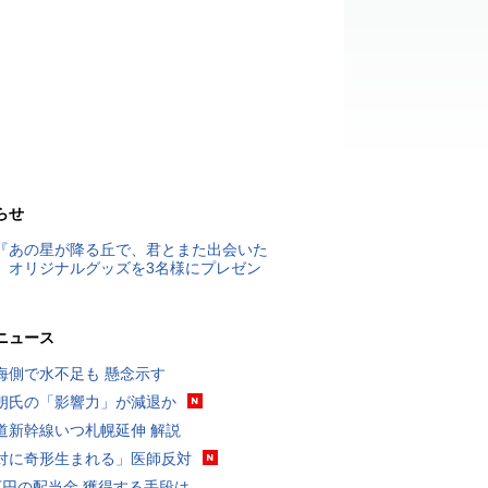
らせ
『あの星が降る丘で、君とまた出会いた
』オリジナルグッズを3名様にプレゼン
ニュース
海側で水不足も 懸念示す
朗氏の「影響力」が減退か
道新幹線いつ札幌延伸 解説
対に奇形生まれる」医師反対
万円の配当金 獲得する手段は