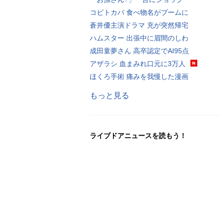
コビトカバ 食べ物名がブームに
蒼井優主演ドラマ 充が突然帰宅
ハムスター 出張中に眉間のしわ
成田童夢さん 高卒認定でAI95点
アザラシ 血まみれ口元に3万人
ほくろ手術 痛みを我慢した漫画
もっと見る
ライブドアニュースを読もう！