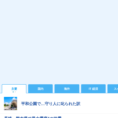
主要
国内
海外
IT 経済
ス
平和公園で…守り人に叱られた訳