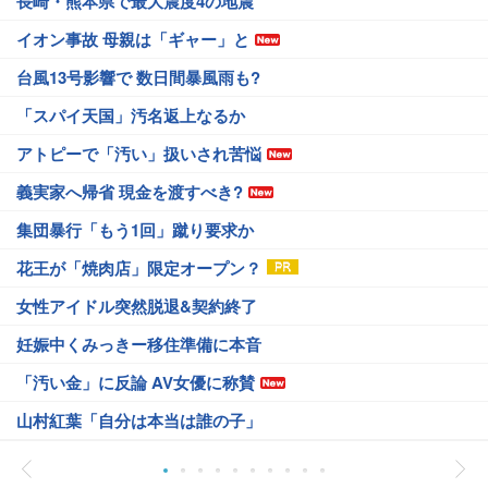
長崎・熊本県で最大震度4の地震
イオン事故 母親は「ギャー」と
台風13号影響で 数日間暴風雨も?
「スパイ天国」汚名返上なるか
アトピーで「汚い」扱いされ苦悩
義実家へ帰省 現金を渡すべき?
集団暴行「もう1回」蹴り要求か
花王が「焼肉店」限定オープン？
女性アイドル突然脱退&契約終了
妊娠中くみっきー移住準備に本音
「汚い金」に反論 AV女優に称賛
山村紅葉「自分は本当は誰の子」