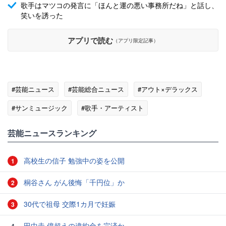
歌手はマツコの発言に「ほんと運の悪い事務所だね」と話し、
笑いを誘った
アプリで読む
（アプリ限定記事）
#芸能ニュース
#芸能総合ニュース
#アウト×デラックス
#サンミュージック
#歌手・アーティスト
芸能ニュースランキング
高校生の信子 勉強中の姿を公開
1
桐谷さん がん後悔「千円位」か
2
30代で祖母 交際1カ月で妊娠
3
田中圭 億超えの違約金を完済か