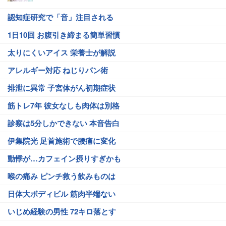
認知症研究で「音」注目される
1日10回 お腹引き締まる簡単習慣
太りにくいアイス 栄養士が解説
アレルギー対応 ねじりパン術
排泄に異常 子宮体がん初期症状
筋トレ7年 彼女なしも肉体は別格
診察は5分しかできない 本音告白
伊集院光 足首施術で腰痛に変化
動悸が…カフェイン摂りすぎかも
喉の痛み ピンチ救う飲みものは
日体大ボディビル 筋肉半端ない
いじめ経験の男性 72キロ落とす