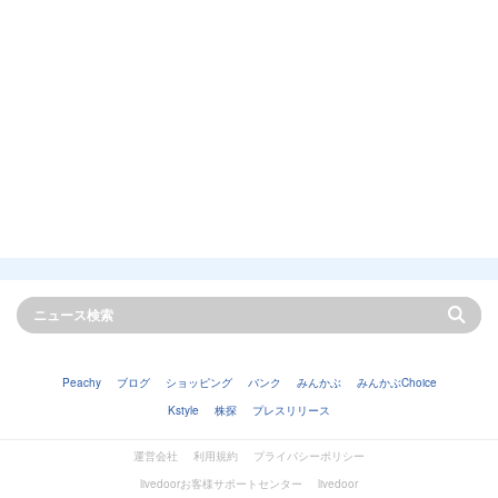
Peachy
ブログ
ショッピング
バンク
みんかぶ
みんかぶChoice
Kstyle
株探
プレスリリース
運営会社
利用規約
プライバシーポリシー
livedoorお客様サポートセンター
livedoor