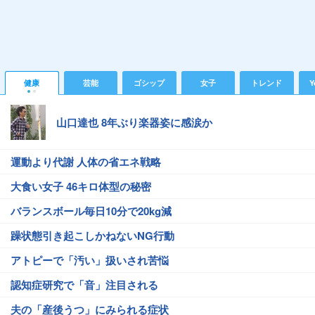
健康
芸能
ゴシップ
女子
トレンド
Y
山口達也 8年ぶり楽器姿に感涙か
運動より代謝 人体の省エネ戦略
大食い女子 46キロ体型の秘密
バランスボール毎日10分で20kg減
躁状態引き起こしかねないNG行動
アトピーで「汚い」扱いされ苦悩
認知症研究で「音」注目される
夫の「産後うつ」にみられる症状