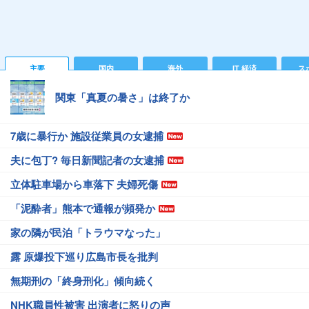
主要
国内
海外
IT 経済
ス
関東「真夏の暑さ」は終了か
7歳に暴行か 施設従業員の女逮捕
夫に包丁? 毎日新聞記者の女逮捕
立体駐車場から車落下 夫婦死傷
「泥酔者」熊本で通報が頻発か
家の隣が民泊「トラウマなった」
露 原爆投下巡り広島市長を批判
無期刑の「終身刑化」傾向続く
NHK職員性被害 出演者に怒りの声