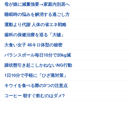
母が娘に減量強要→家庭内別居へ
睡眠時の悩みを解消する過ごし方
運動より代謝 人体の省エネ戦略
歯科の保健治療を巡る「大嘘」
大食い女子 46キロ体型の秘密
バランスボール毎日10分で20kg減
躁状態引き起こしかねないNG行動
1日10分で手軽に「ひざ痛対策」
キウイを食べる際の3つの注意点
コーヒー 朝すぐ飲むのはダメ?