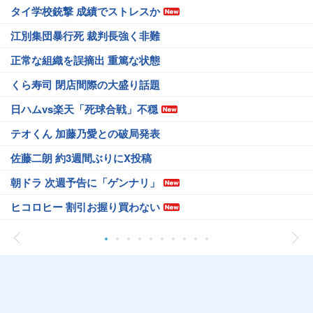
タイ学校銃撃 成績でストレスか
江別集団暴行死 裁判長強く非難
正常な組織を誤摘出 重篤な状態
くら寿司 閉店間際の大盛り話題
日ハムvs楽天「死球合戦」不穏
テオくん 加藤乃愛との破局発表
佐藤二朗 約3週間ぶりにX投稿
朝ドラ 次週予告に「ゲンナリ」
ヒコロヒー 割引お握り買わない