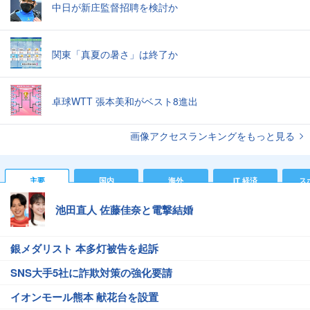
中日が新庄監督招聘を検討か
関東「真夏の暑さ」は終了か
卓球WTT 張本美和がベスト8進出
画像アクセスランキングをもっと見る
主要
国内
海外
IT 経済
ス
池田直人 佐藤佳奈と電撃結婚
銀メダリスト 本多灯被告を起訴
SNS大手5社に詐欺対策の強化要請
イオンモール熊本 献花台を設置