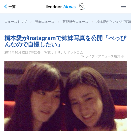
一覧
>
>
>
橋本愛が“べっぴん”実姉
ニューストップ
芸能ニュース
芸能総合ニュース
橋本愛がInstagramで姉妹写真を公開「べっぴ
んなので自慢したい」
2014年10月12日 7時20分
写真：ナリナリドットコム
by ライブドアニュース編集部