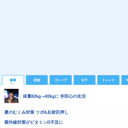
健康
芸能
ゴシップ
女子
トレンド
Y
体重62kg→82kgに 寺田心の生活
夏のむくみ対策 ツボ&反射区押し
紫外線対策がビタミンD不足に