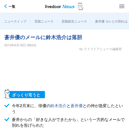
一覧
>
>
>
蒼井優 カレとの別れは
ニューストップ
芸能ニュース
芸能総合ニュース
蒼井優のメールに鈴木浩介は落胆
2013年6月18日 0時0分
by ライブドアニュース編集部
ざっくり言うと
今年2月末に、俳優の
鈴木浩介
と
蒼井優
との仲が急変したとい
う
蒼井からの「好きな人ができたから」という一方的なメールで
別れを告げられた