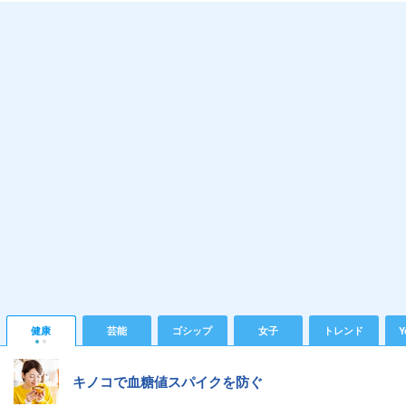
健康
芸能
ゴシップ
女子
トレンド
Y
キノコで血糖値スパイクを防ぐ