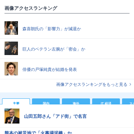
画像アクセスランキング
森喜朗氏の「影響力」が減退か
巨人のベテラン左腕が「密会」か
俳優の戸塚純貴が結婚を発表
画像アクセスランキングをもっと見る
主要
国内
海外
IT 経済
ス
山田五郎さん「アド街」で名言
熊本の被災地で「火事場泥棒」か