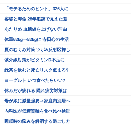
「モテるためのヒント」326人に
容姿と寿命 28年追跡で見えた差
あたりめ 血糖値を上げない理由
体重62kg→82kgに 寺田心の生活
夏のむくみ対策 ツボ&反射区押し
紫外線対策がビタミンD不足に
緑茶を飲むと死亡リスク低まる?
ヨーグルト いつ食べたらいい?
休みだが疲れる 隠れ疲労対策は
母が娘に減量強要→家庭内別居へ
内科医が低糖質麺を食べ比べ検証
睡眠時の悩みを解消する過ごし方