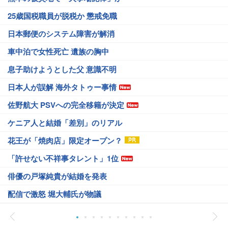
25歳国税職員が脱税か 懲戒免職
日本郵便のシステム障害が解消
車中泊で女性死亡 遺族の胸中
息子助けようとした父 意識不明
日本人が誤解 海外タトゥー事情
佐野航大 PSVへの完全移籍が決定
ケニア人と結婚「差別」のリアル
花王が「焼肉店」限定オープン？
「許せない不祥事タレント」1位
俳優の戸塚純貴が結婚を発表
配信で激怒 堀大輔氏が物議