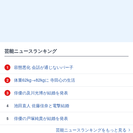
芸能ニュースランキング
容態悪化 会話が通じないパー子
1
体重62kg→82kgに 寺田心の生活
2
俳優の及川光博が結婚を発表
3
池田直人 佐藤佳奈と電撃結婚
4
俳優の戸塚純貴が結婚を発表
5
芸能ニュースランキングをもっと見る