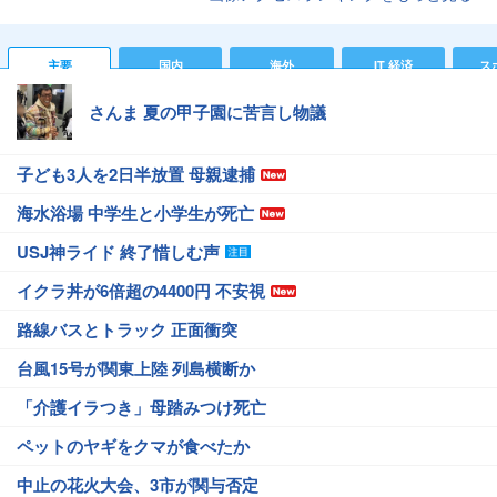
主要
国内
海外
IT 経済
ス
さんま 夏の甲子園に苦言し物議
子ども3人を2日半放置 母親逮捕
海水浴場 中学生と小学生が死亡
USJ神ライド 終了惜しむ声
イクラ丼が6倍超の4400円 不安視
路線バスとトラック 正面衝突
台風15号が関東上陸 列島横断か
「介護イラつき」母踏みつけ死亡
ペットのヤギをクマが食べたか
中止の花火大会、3市が関与否定