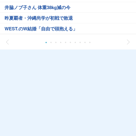
井脇ノブ子さん 体重38kg減の今
昨夏覇者・沖縄尚学が初戦で敗退
WEST.のW結婚「自由で頭抱える」