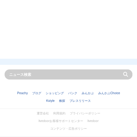
Peachy
ブログ
ショッピング
バンク
みんかぶ
みんかぶChoice
Kstyle
株探
プレスリリース
運営会社
利用規約
プライバシーポリシー
livedoorお客様サポートセンター
livedoor
コンテンツ・広告ポリシー