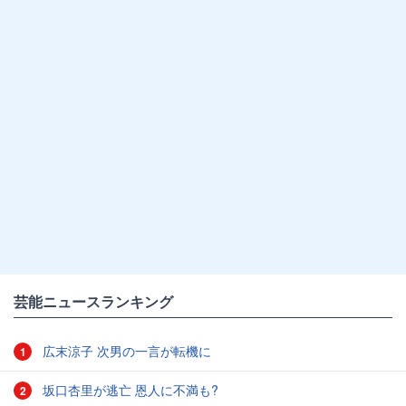
芸能ニュースランキング
広末涼子 次男の一言が転機に
1
坂口杏里が逃亡 恩人に不満も?
2