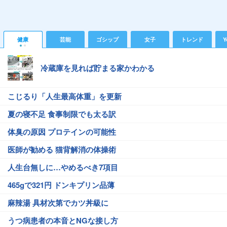
健康
芸能
ゴシップ
女子
トレンド
Y
冷蔵庫を見れば貯まる家かわかる
こじるり「人生最高体重」を更新
夏の寝不足 食事制限でも太る訳
体臭の原因 プロテインの可能性
医師が勧める 猫背解消の体操術
人生台無しに…やめるべき7項目
465gで321円 ドンキプリン品薄
麻辣湯 具材次第でカツ丼級に
うつ病患者の本音とNGな接し方