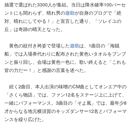
抽選で選ばれた3300人が集結。当日は降水確率100パーセ
ントにも関わらず、晴れ男の
遊助
が自身のブログで「絶
対、晴れにしてやる！」と宣言した通り、「ソレイユの
丘」は奇跡の晴天となった。
黄色の紋付き袴姿で登場した
遊助
は、1曲目の「海賊
船」では入場券代わりに配布された黄色いタオルをブンブ
ンと振り回し、会場は黄色一色に。歌い終えると「これも
皆の力だー！」と感謝の言葉を述べた。
続く2曲目、本人出演の味噌のCM曲としてオンエア中の
「さくら物語」では、ファン12名をステージ上に上げて、
一緒にパフォーマンス。3曲目の「そよ風」では、最年少8
才からなる地元横須賀のキッズダンサー12名とパフォーマ
ンスを繰り広げた。