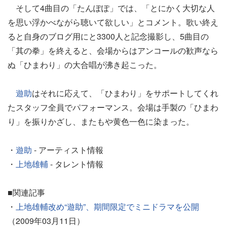
そして4曲目の「たんぽぽ」では、「とにかく大切な人
を思い浮かべながら聴いて欲しい」とコメント。歌い終え
ると自身のブログ用にと3300人と記念撮影し、5曲目の
「其の拳」を終えると、会場からはアンコールの歓声なら
ぬ「ひまわり」の大合唱が沸き起こった。
遊助
はそれに応えて、「ひまわり」をサポートしてくれ
たスタッフ全員でパフォーマンス。会場は手製の「ひまわ
り」を振りかざし、またもや黄色一色に染まった。
・
遊助
- アーティスト情報
・
上地雄輔
- タレント情報
■関連記事
・
上地雄輔改め“遊助”、期間限定でミニドラマを公開
（2009年03月11日）