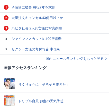
斉藤慎二被告 懲役7年を求刑
1
大量注文キャンセル43億円以上か
2
ハビタ社長 2人死亡後に写真削除
3
シャインマスカット約400房盗難
4
セクシー女優の寄付報告 中傷も
5
国内ニュースランキングをもっと見る
画像アクセスランキング
りくりゅうに「そろそろ飽きた」
トリプル台風 お盆の天気予想