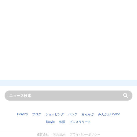
Peachy
ブログ
ショッピング
バンク
みんかぶ
みんかぶChoice
Kstyle
株探
プレスリリース
運営会社
利用規約
プライバシーポリシー