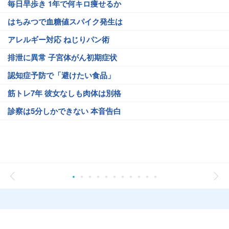
毎日早歩き 1年で何キロ痩せるか
はちみつで血糖値スパイク発生は
アレルギー対応 ねじりパン術
排泄に異常 子宮体がん初期症状
認知症予防で「避けたい食品」
筋トレ7年 彼女なしも肉体は別格
診察は5分しかできない 本音告白