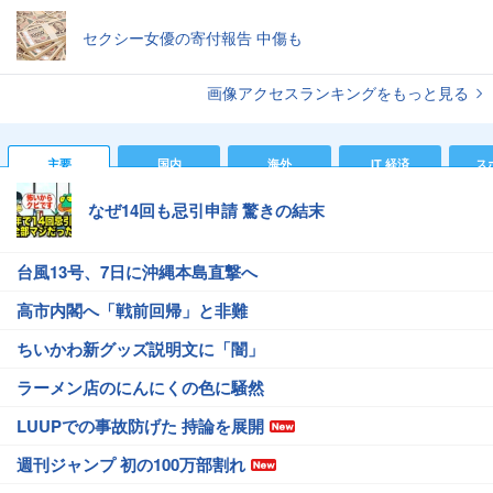
セクシー女優の寄付報告 中傷も
画像アクセスランキングをもっと見る
主要
国内
海外
IT 経済
ス
なぜ14回も忌引申請 驚きの結末
台風13号、7日に沖縄本島直撃へ
高市内閣へ「戦前回帰」と非難
ちいかわ新グッズ説明文に「闇」
ラーメン店のにんにくの色に騒然
LUUPでの事故防げた 持論を展開
週刊ジャンプ 初の100万部割れ