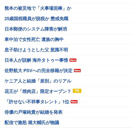
熊本の被災地で「火事場泥棒」か
25歳国税職員が脱税か 懲戒免職
日本郵便のシステム障害が解消
車中泊で女性死亡 遺族の胸中
息子助けようとした父 意識不明
日本人が誤解 海外タトゥー事情
佐野航大 PSVへの完全移籍が決定
ケニア人と結婚「差別」のリアル
花王が「焼肉店」限定オープン？
「許せない不祥事タレント」1位
俳優の戸塚純貴が結婚を発表
配信で激怒 堀大輔氏が物議