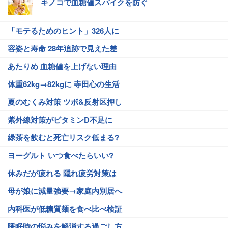
キノコで血糖値スパイクを防ぐ
「モテるためのヒント」326人に
容姿と寿命 28年追跡で見えた差
あたりめ 血糖値を上げない理由
体重62kg→82kgに 寺田心の生活
夏のむくみ対策 ツボ&反射区押し
紫外線対策がビタミンD不足に
緑茶を飲むと死亡リスク低まる?
ヨーグルト いつ食べたらいい?
休みだが疲れる 隠れ疲労対策は
母が娘に減量強要→家庭内別居へ
内科医が低糖質麺を食べ比べ検証
睡眠時の悩みを解消する過ごし方