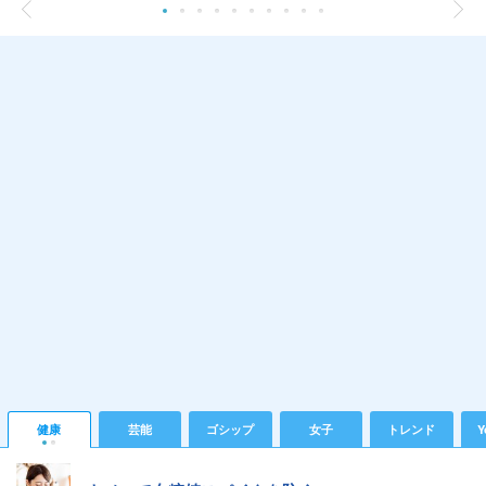
健康
芸能
ゴシップ
女子
トレンド
Y