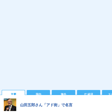
主要
国内
海外
IT 経済
ス
山田五郎さん「アド街」で名言