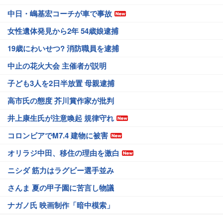
中日・嶋基宏コーチが車で事故
女性遺体発見から2年 54歳娘逮捕
19歳にわいせつ? 消防職員を逮捕
中止の花火大会 主催者が説明
子ども3人を2日半放置 母親逮捕
高市氏の態度 芥川賞作家が批判
井上康生氏が注意喚起 規律守れ
コロンビアでM7.4 建物に被害
オリラジ中田、移住の理由を激白
ニシダ 筋力はラグビー選手並み
さんま 夏の甲子園に苦言し物議
ナガノ氏 映画制作「暗中模索」