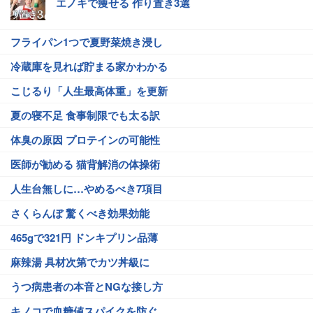
エノキで痩せる 作り置き3選
フライパン1つで夏野菜焼き浸し
冷蔵庫を見れば貯まる家かわかる
こじるり「人生最高体重」を更新
夏の寝不足 食事制限でも太る訳
体臭の原因 プロテインの可能性
医師が勧める 猫背解消の体操術
人生台無しに…やめるべき7項目
さくらんぼ 驚くべき効果効能
465gで321円 ドンキプリン品薄
麻辣湯 具材次第でカツ丼級に
うつ病患者の本音とNGな接し方
キノコで血糖値スパイクを防ぐ