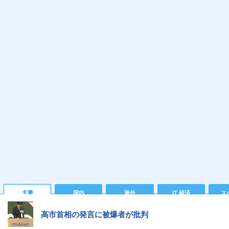
主要
国内
海外
IT 経済
ス
高市首相の発言に被爆者が批判