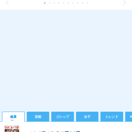
健康
芸能
ゴシップ
女子
トレンド
Y