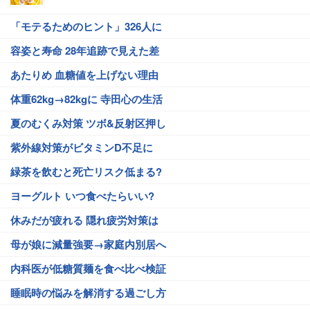
「モテるためのヒント」326人に
容姿と寿命 28年追跡で見えた差
あたりめ 血糖値を上げない理由
体重62kg→82kgに 寺田心の生活
夏のむくみ対策 ツボ&反射区押し
紫外線対策がビタミンD不足に
緑茶を飲むと死亡リスク低まる?
ヨーグルト いつ食べたらいい?
休みだが疲れる 隠れ疲労対策は
母が娘に減量強要→家庭内別居へ
内科医が低糖質麺を食べ比べ検証
睡眠時の悩みを解消する過ごし方