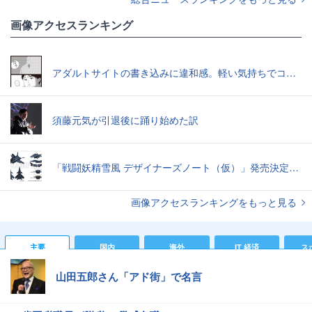
画像アクセスランキング
アダルトサイトの書き込みに違和感。軽い気持ちでコメントしてみると…／近畿地方のある場所について（1）
須藤元気が引退後に踊り始めた訳
「戦闘妖精雪風 デザイナーズノート（仮）」発売決定スーパーシルフやメイヴといった名機たちの“線”の妙味
画像アクセスランキングをもっと見る
主要
国内
海外
IT 経済
ス
山田五郎さん「アド街」で名言