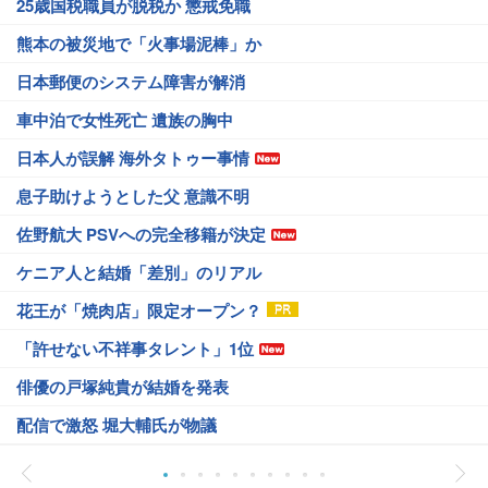
25歳国税職員が脱税か 懲戒免職
熊本の被災地で「火事場泥棒」か
日本郵便のシステム障害が解消
車中泊で女性死亡 遺族の胸中
日本人が誤解 海外タトゥー事情
息子助けようとした父 意識不明
佐野航大 PSVへの完全移籍が決定
ケニア人と結婚「差別」のリアル
花王が「焼肉店」限定オープン？
「許せない不祥事タレント」1位
俳優の戸塚純貴が結婚を発表
配信で激怒 堀大輔氏が物議