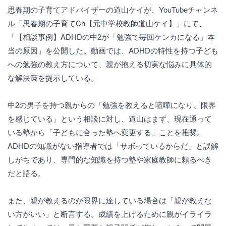
思春期の子育てアドバイザーの道山ケイが、YouTubeチャンネ
ル「思春期の子育てCh【元中学校教師道山ケイ】」にて、
「【相談事例】ADHDの中2が「勉強で毎回ケンカになる」本
当の原因」を公開した。動画では、ADHDの特性を持つ子ども
への勉強の教え方について、親が抱える切実な悩みに具体的
な解決策を提示している。
中2の男子を持つ親からの「勉強を教えると喧嘩になり、限界
を感じている」という相談に対し、道山はまず、現在通って
いる塾から「子どもに合った塾へ変更する」ことを推奨。
ADHDの知識がない指導者では「サボっているからだ」と誤解
しがちであり、専門的な知識を持つ塾や家庭教師に頼るべき
だと語る。
また、親が教えるのが限界に達している場合は「親が教えな
い方がいい」と断言する。成績を上げるために親がイライラ