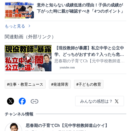
意外と知らない成績低迷の理由！子供の成績が
下がった時に親が確認すべき「4つのポイント」
もっと見る
関連動画（外部リンク）
【現役教師が暴露】私立中学と公立中
学、どっちがおすすめ？入ったら危険
な子どもがいるので注意
思春期の子育てCh【元中学校教師道山
ケイ】
youtube.com
#仕事・教育ニュース
#発達障害
#子どもの教育
みんなの感想は？
チャンネル情報
思春期の子育てCh【元中学校教師道山ケイ】