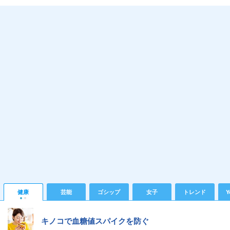
健康
芸能
ゴシップ
女子
トレンド
Y
キノコで血糖値スパイクを防ぐ