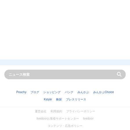
Peachy
ブログ
ショッピング
バンク
みんかぶ
みんかぶChoice
Kstyle
株探
プレスリリース
運営会社
利用規約
プライバシーポリシー
livedoorお客様サポートセンター
livedoor
コンテンツ・広告ポリシー