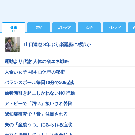
健康
芸能
ゴシップ
女子
トレンド
Y
山口達也 8年ぶり楽器姿に感涙か
運動より代謝 人体の省エネ戦略
大食い女子 46キロ体型の秘密
バランスボール毎日10分で20kg減
躁状態引き起こしかねないNG行動
アトピーで「汚い」扱いされ苦悩
認知症研究で「音」注目される
夫の「産後うつ」にみられる症状