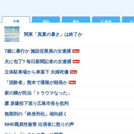
主要
国内
海外
IT 経済
ス
関東「真夏の暑さ」は終了か
7歳に暴行か 施設従業員の女逮捕
夫に包丁? 毎日新聞記者の女逮捕
立体駐車場から車落下 夫婦死傷
「泥酔者」熊本で通報が頻発か
家の隣が民泊「トラウマなった」
露 原爆投下巡り広島市長を批判
無期刑の「終身刑化」傾向続く
NHK職員性被害 出演者に怒りの声