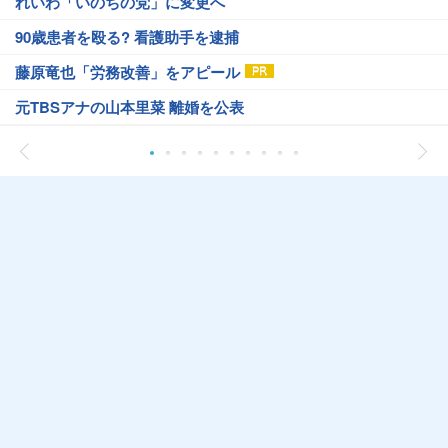
れいわ「いのちの党」に変更へ
90歳患者を殴る? 看護助手を逮捕
藤原竜也「労務改善」をアピール
元TBSアナの山本里菜 離婚を公表