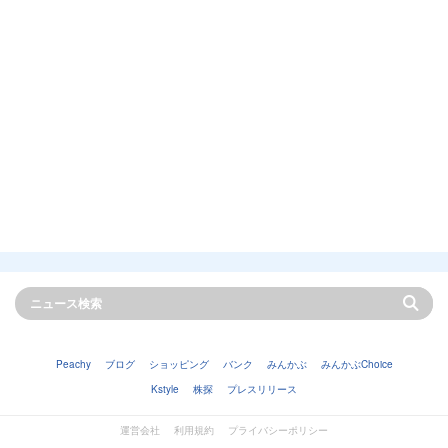
Peachy
ブログ
ショッピング
バンク
みんかぶ
みんかぶChoice
Kstyle
株探
プレスリリース
運営会社
利用規約
プライバシーポリシー