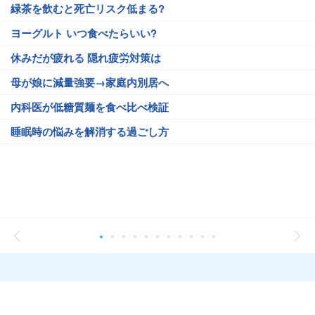
緑茶を飲むと死亡リスク低まる?
ヨーグルト いつ食べたらいい?
休みだが疲れる 隠れ疲労対策は
母が娘に減量強要→家庭内別居へ
内科医が低糖質麺を食べ比べ検証
睡眠時の悩みを解消する過ごし方