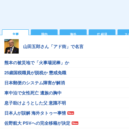
主要
国内
海外
IT 経済
ス
山田五郎さん「アド街」で名言
熊本の被災地で「火事場泥棒」か
25歳国税職員が脱税か 懲戒免職
日本郵便のシステム障害が解消
車中泊で女性死亡 遺族の胸中
息子助けようとした父 意識不明
日本人が誤解 海外タトゥー事情
佐野航大 PSVへの完全移籍が決定