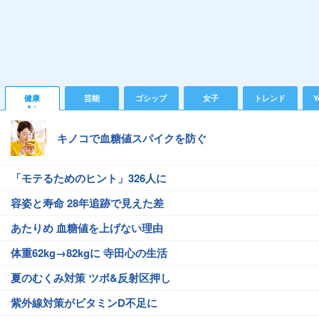
健康
芸能
ゴシップ
女子
トレンド
Y
キノコで血糖値スパイクを防ぐ
「モテるためのヒント」326人に
容姿と寿命 28年追跡で見えた差
あたりめ 血糖値を上げない理由
体重62kg→82kgに 寺田心の生活
夏のむくみ対策 ツボ&反射区押し
紫外線対策がビタミンD不足に