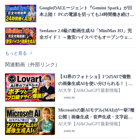
GoogleのAIエージェント『Gemini Spark』が日
本上陸！ PCの電源を切っても24時間働き続け
る、話題の新機能を完全解説！
Seedance 2.0級の動画生成AI「MiniMax H3」完
全ガイド！ ～激安ハイスペでもオープンウェイ
ト・15秒の高画質(2K)動画生成・日本語ボイス
対応～
もっと見る
関連動画（外部リンク）
【AI界のフォトショ】1つのAIで複数
の画像生成AIを使い分けられる！｜AI
デザインエージェント「Lovart」完全
AI大学【AI&ChatGPT最新情報】
ガイド
youtu.be
Microsoftの新AIモデル(MAI)が一挙7種
公開｜画像生成・音声生成・文字起こ
しAIまで無料で試せる！
AI大学【AI&ChatGPT最新情報】
youtu.be