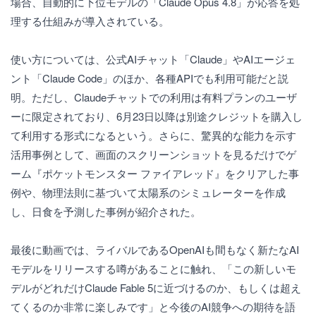
場合、自動的に下位モデルの「Claude Opus 4.8」が応答を処
理する仕組みが導入されている。
使い方については、公式AIチャット「Claude」やAIエージェ
ント「Claude Code」のほか、各種APIでも利用可能だと説
明。ただし、Claudeチャットでの利用は有料プランのユーザ
ーに限定されており、6月23日以降は別途クレジットを購入し
て利用する形式になるという。さらに、驚異的な能力を示す
活用事例として、画面のスクリーンショットを見るだけでゲ
ーム『ポケットモンスター ファイアレッド』をクリアした事
例や、物理法則に基づいて太陽系のシミュレーターを作成
し、日食を予測した事例が紹介された。
最後に動画では、ライバルであるOpenAIも間もなく新たなAI
モデルをリリースする噂があることに触れ、「この新しいモ
デルがどれだけClaude Fable 5に近づけるのか、もしくは超え
てくるのか非常に楽しみです」と今後のAI競争への期待を語