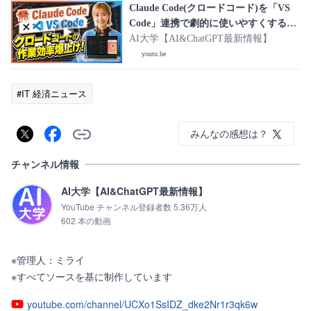
Claude Code(クロードコード)を「VS
Code」連携で劇的に使いやすくする方
法！ 初心者でも分かる無料導入＆基本
AI大学【AI&ChatGPT最新情報】
操作！
youtu.be
#IT 経済ニュース
みんなの感想は？
チャンネル情報
AI大学【AI&ChatGPT最新情報】
YouTube チャンネル登録者数 5.36万人
602 本の動画
※管理人：ミライ

※すべてソースを基に制作しています
youtube.com/channel/UCXo1SsIDZ_dke2Nr1r3qk6w