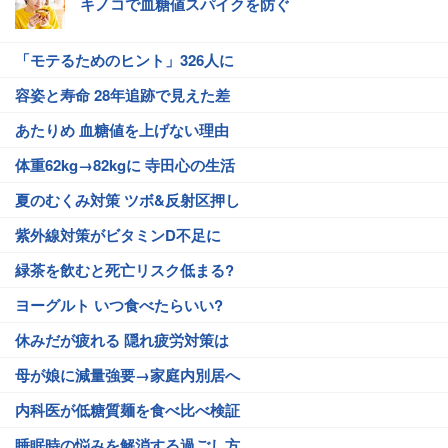
キノコで血糖値スパイクを防ぐ
「モテるためのヒント」326人に
容姿と寿命 28年追跡で見えた差
あたりめ 血糖値を上げない理由
体重62kg→82kgに 寺田心の生活
夏のむくみ対策 ツボ&反射区押し
紫外線対策がビタミンD不足に
緑茶を飲むと死亡リスク低まる?
ヨーグルト いつ食べたらいい?
休みだが疲れる 隠れ疲労対策は
母が娘に減量強要→家庭内別居へ
内科医が低糖質麺を食べ比べ検証
睡眠時の悩みを解消する過ごし方