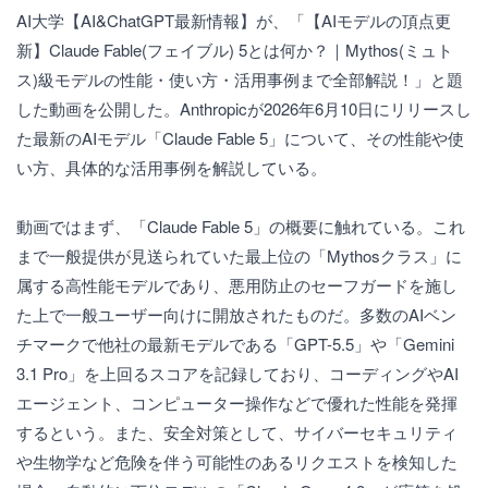
AI大学【AI&ChatGPT最新情報】が、「【AIモデルの頂点更
新】Claude Fable(フェイブル) 5とは何か？｜Mythos(ミュト
ス)級モデルの性能・使い方・活用事例まで全部解説！」と題
した動画を公開した。Anthropicが2026年6月10日にリリースし
た最新のAIモデル「Claude Fable 5」について、その性能や使
い方、具体的な活用事例を解説している。
動画ではまず、「Claude Fable 5」の概要に触れている。これ
まで一般提供が見送られていた最上位の「Mythosクラス」に
属する高性能モデルであり、悪用防止のセーフガードを施し
た上で一般ユーザー向けに開放されたものだ。多数のAIベン
チマークで他社の最新モデルである「GPT-5.5」や「Gemini
3.1 Pro」を上回るスコアを記録しており、コーディングやAI
エージェント、コンピューター操作などで優れた性能を発揮
するという。また、安全対策として、サイバーセキュリティ
や生物学など危険を伴う可能性のあるリクエストを検知した