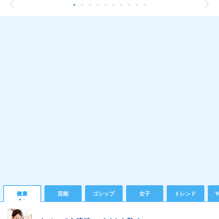
健康
芸能
ゴシップ
女子
トレンド
Y