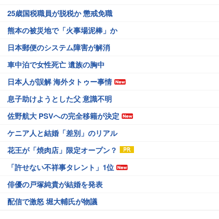
25歳国税職員が脱税か 懲戒免職
熊本の被災地で「火事場泥棒」か
日本郵便のシステム障害が解消
車中泊で女性死亡 遺族の胸中
日本人が誤解 海外タトゥー事情
息子助けようとした父 意識不明
佐野航大 PSVへの完全移籍が決定
ケニア人と結婚「差別」のリアル
花王が「焼肉店」限定オープン？
「許せない不祥事タレント」1位
俳優の戸塚純貴が結婚を発表
配信で激怒 堀大輔氏が物議