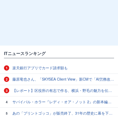
ITニュースランキング
楽天銀行アプリでカード請求額も
1
藤原竜也さん、「SKYSEA Client View」新CMで「AI労務改善」をアピール 働き方をAIが分析したら「すぐに休んで」と言われる？
2
【レポート】区役所の有志で作る、横浜・野毛の魅力を伝えるCM
3
サバイバル・ホラー『レディ・オア・ノット 2』の新本編映像、【バスタイム編】が公開
4
あの「プリントゴッコ」が販売終了、31年の歴史に幕を下ろす
5