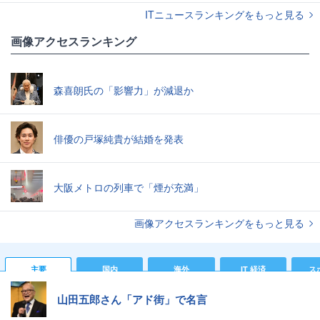
ITニュースランキングをもっと見る
画像アクセスランキング
森喜朗氏の「影響力」が減退か
俳優の戸塚純貴が結婚を発表
大阪メトロの列車で「煙が充満」
画像アクセスランキングをもっと見る
主要
国内
海外
IT 経済
ス
山田五郎さん「アド街」で名言