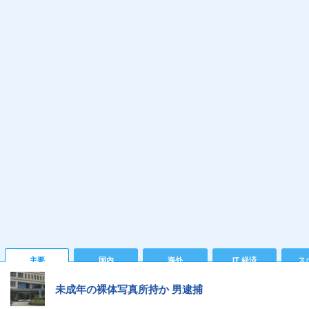
主要
国内
海外
IT 経済
ス
未成年の裸体写真所持か 男逮捕