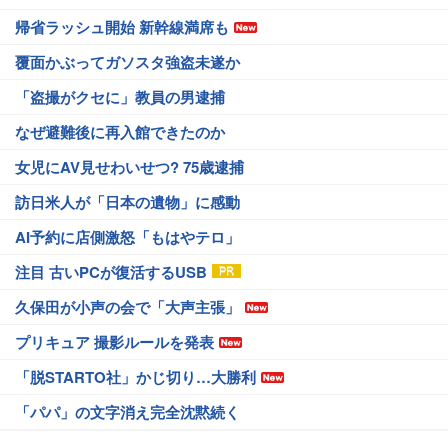
帰省ラッシュ開始 新幹線満席も
覆面かぶってガソスタ強盗未遂か
「盗撮がクセに」教員の男逮捕
なぜ避難後に再入館できたのか
女児にAV見せわいせつ? 75歳逮捕
訪日米人が「日本の遺物」に感動
AI予約に店側激怒「もはやテロ」
注目 古いPCが復活するUSB
久保田が小声の会で「大声主張」
プリキュア 撮影ルールを発表
「脱STARTO社」かじ切り…大勝利
「パパ」の文字消え完全沈黙続く