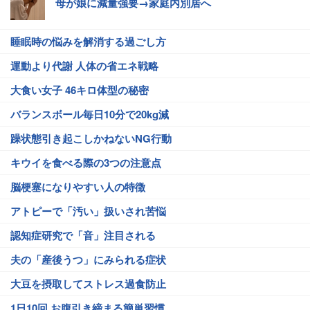
母が娘に減量強要→家庭内別居へ
睡眠時の悩みを解消する過ごし方
運動より代謝 人体の省エネ戦略
大食い女子 46キロ体型の秘密
バランスボール毎日10分で20kg減
躁状態引き起こしかねないNG行動
キウイを食べる際の3つの注意点
脳梗塞になりやすい人の特徴
アトピーで「汚い」扱いされ苦悩
認知症研究で「音」注目される
夫の「産後うつ」にみられる症状
大豆を摂取してストレス過食防止
1日10回 お腹引き締まる簡単習慣