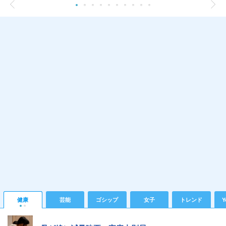
健康
芸能
ゴシップ
女子
トレンド
Y