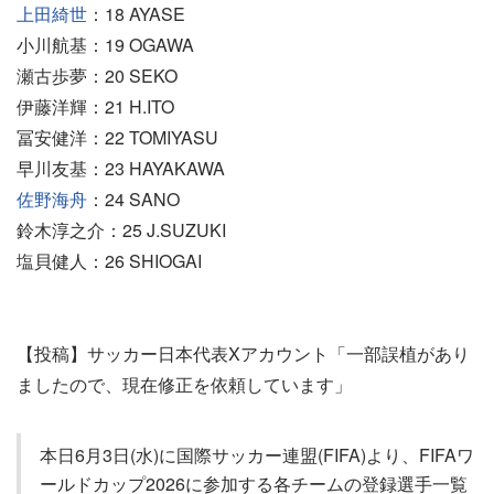
上田綺世
：18 AYASE
小川航基：19 OGAWA
瀬古歩夢：20 SEKO
伊藤洋輝：21 H.ITO
冨安健洋：22 TOMIYASU
早川友基：23 HAYAKAWA
佐野海舟
：24 SANO
鈴木淳之介：25 J.SUZUKI
塩貝健人：26 SHIOGAI
【投稿】サッカー日本代表Xアカウント「一部誤植があり
ましたので、現在修正を依頼しています」
本日6月3日(水)に国際サッカー連盟(FIFA)より、FIFAワ
ールドカップ2026に参加する各チームの登録選手一覧