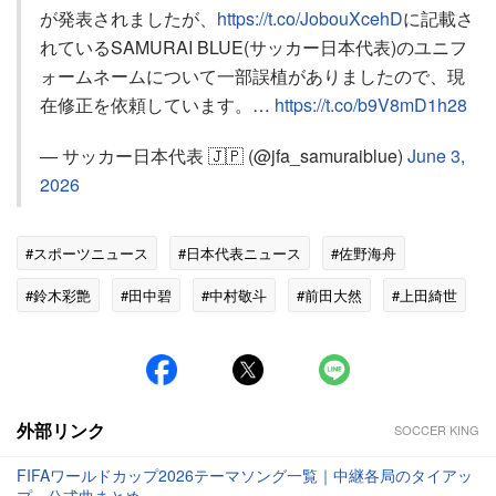
が発表されましたが、
https://t.co/JobouXcehD
に記載さ
れているSAMURAI BLUE(サッカー日本代表)のユニフ
ォームネームについて一部誤植がありましたので、現
在修正を依頼しています。…
https://t.co/b9V8mD1h28
— サッカー日本代表 🇯🇵 (@jfa_samuraiblue)
June 3,
2026
#スポーツニュース
#日本代表ニュース
#佐野海舟
#鈴木彩艶
#田中碧
#中村敬斗
#前田大然
#上田綺世
#大迫敬介
外部リンク
SOCCER KING
FIFAワールドカップ2026テーマソング一覧｜中継各局のタイアッ