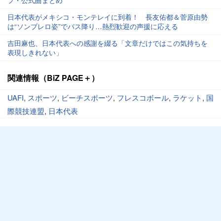
プ・公式曲まとめ
日本代表がメキシコ・モンテレイに到着！ 長友佑都＆菅原由勢
は“ソンブレロ姿”でバス降り…熱烈歓迎の声援に応える
吉田麻也、日本代表への感謝を綴る「文章だけではこの気持ちを
表現しきれない」
関連情報（BiZ PAGE＋）
UAFI
,
スポーツ
,
ビーチスポーツ
,
フレスコボール
,
ラケット
,
国
際競技連盟
,
日本代表