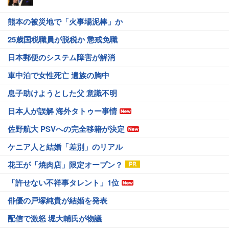
熊本の被災地で「火事場泥棒」か
25歳国税職員が脱税か 懲戒免職
日本郵便のシステム障害が解消
車中泊で女性死亡 遺族の胸中
息子助けようとした父 意識不明
日本人が誤解 海外タトゥー事情
佐野航大 PSVへの完全移籍が決定
ケニア人と結婚「差別」のリアル
花王が「焼肉店」限定オープン？
「許せない不祥事タレント」1位
俳優の戸塚純貴が結婚を発表
配信で激怒 堀大輔氏が物議