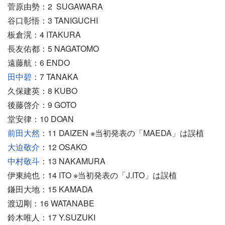
菅原由勢：2 SUGAWARA
谷口彰悟：3 TANIGUCHI
板倉滉：4 ITAKURA
長友佑都：5 NAGATOMO
遠藤航：6 ENDO
田中碧
：7 TANAKA
久保建英：8 KUBO
後藤啓介：9 GOTO
堂安律：10 DOAN
前田大然
：11 DAIZEN ※当初発表の「MAEDA」は誤植
大迫敬介
：12 OSAKO
中村敬斗
：13 NAKAMURA
伊東純也：14 ITO ※当初発表の「J.ITO」は誤植
鎌田大地：15 KAMADA
渡辺剛：16 WATANABE
鈴木唯人：17 Y.SUZUKI