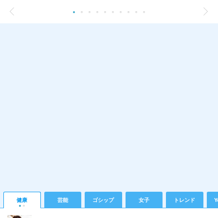
健康
芸能
ゴシップ
女子
トレンド
Y