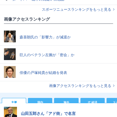
スポーツニュースランキングをもっと見る
画像アクセスランキング
森喜朗氏の「影響力」が減退か
巨人のベテラン左腕が「密会」か
俳優の戸塚純貴が結婚を発表
画像アクセスランキングをもっと見る
主要
国内
海外
IT 経済
ス
山田五郎さん「アド街」で名言