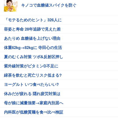
キノコで血糖値スパイクを防ぐ
「モテるためのヒント」326人に
容姿と寿命 28年追跡で見えた差
あたりめ 血糖値を上げない理由
体重62kg→82kgに 寺田心の生活
夏のむくみ対策 ツボ&反射区押し
紫外線対策がビタミンD不足に
緑茶を飲むと死亡リスク低まる?
ヨーグルト いつ食べたらいい?
休みだが疲れる 隠れ疲労対策は
母が娘に減量強要→家庭内別居へ
内科医が低糖質麺を食べ比べ検証